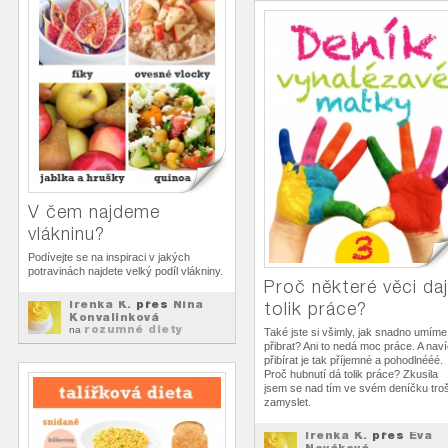
V čem najdeme
vlákninu?
Podívejte se na inspiraci v jakých
potravinách najdete velký podíl vlákniny.
Proč některé věci daj
Irenka K.
přes
Nina
tolik práce?
Konvalinková
rozumné diety
na
Také jste si všimly, jak snadno umíme
přibrat? Ani to nedá moc práce. A nav
přibírat je tak příjemné a pohodlnééé.
Proč hubnutí dá tolik práce? Zkusila
jsem se nad tím ve svém deníčku tro
zamyslet.
Irenka K.
přes
Eva