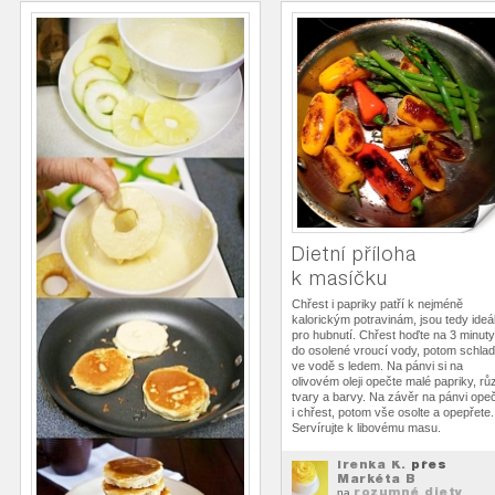
Dietní příloha
k masíčku
Chřest i papriky patří k nejméně
kalorickým potravinám, jsou tedy ideá
pro hubnutí. Chřest hoďte na 3 minuty
do osolené vroucí vody, potom schlaď
ve vodě s ledem. Na pánvi si na
olivovém oleji opečte malé papriky, rů
tvary a barvy. Na závěr na pánvi ope
i chřest, potom vše osolte a opepřete.
Servírujte k libovému masu.
Irenka K.
přes
Markéta B
rozumné diety
na