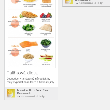
Nováková
rozumné diety
na
Talířková dieta
Jednoduchý a názorný návod jak by
měly vypadat naše talíře s hlavními jídly.
Irenka K.
přes
Eva
Evanová
rozumné diety
na