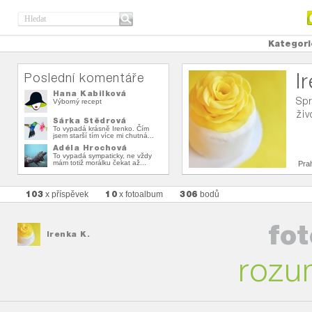
Kategori
I
Poslední komentáře
Hana Kabilková
Spr
Výborný recept
živ
Šárka Štědrová
To vypadá krásně Irenko. Čím
jsem starší tím více mi chutná...
Adéla Hrochová
To vypadá sympaticky, ne vždy
mám totiž morálku čekat až...
Pra
103
10
306
x příspěvek
x fotoalbum
bodů
fo
Irenka K.
rozu