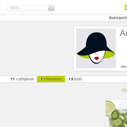
Kategori
A
Miku
11
1
12
x příspěvek
x fotoalbum
bodů
m