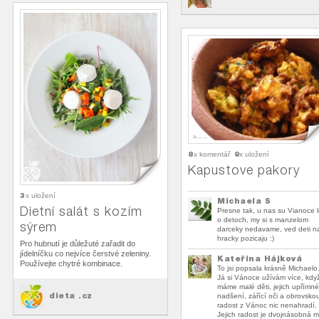
8
9
x komentář
x uložení
Kapustove pakory
3
x uložení
Michaela S
Dietní salát s kozím
Presne tak, u nas su Vianoce 
o detoch, my si s manzelom
sýrem
darceky nedavame, ved deti 
hracky pozicaju :)
Pro hubnutí je důležuté zařadit do
jídelníčku co nejvíce čerstvé zeleniny.
Kateřina Hájková
Používejte chytré kombinace.
To jsi popsala krásně Michaelo
Já si Vánoce užívám více, kdy
máme malé děti, jejich upřímné
dieta .cz
nadšení, zářící oči a obrovsko
radost z Vánoc nic nenahradí.
Jejich radost je dvojnásobná m