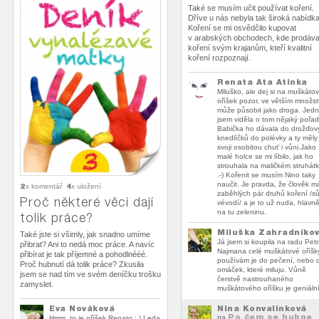
Také se musím učit používat koření.
Dříve u nás nebyla tak široká nabídka
Koření se mi osvědčilo kupovat
v arabských obchodech, kde prodáva
koření svým krajanům, kteří kvalitní
koření rozpoznají.
Renata Ata Atinka
Miluško, ale dej si na muškáto
oříšek pozor, ve větším množst
může působit jako droga. Jed
jsem viděla o tom nějaký pořad
Babička ho dávala do drožďov
knedlíčků do polévky a ty měly
svoji osobitou chuť i vůni.Jako
malé holce se mi líbilo, jak ho
strouhala na maličkém struhát
.-) Kořenit se musím Nino taky
naučit. Je pravda, že člověk m
2
4
x komentář
x uložení
zaběhlých pár druhů koření /sů
Proč některé věci dají
vévodí/ a je to už nuda, hlavn
na tu zeleninu.
tolik práce?
Miluška Zahradníko
Také jste si všimly, jak snadno umíme
Já jsem si koupila na radu Pet
přibrat? Ani to nedá moc práce. A navíc
Najmana celé muškátové oříšk
přibírat je tak příjemné a pohodlnééé.
používám je do pečení, nebo 
Proč hubnutí dá tolik práce? Zkusila
omáček, které miluju. Vůně
jsem se nad tím ve svém deníčku trošku
čerstvě nastrouhaného
zamyslet.
muškátového oříšku je geniální 
Nina Konvalinková
Eva Nováková
Po čem se hubne
na
Hmm, to je oříšek Renato : ) Leda