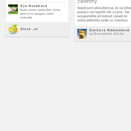
zeleniny
Eva Nováková
Stejně jsem přesvědčená, že na štíhl
Budu muset vyzkoušet, doma
postavu má největší vliv co jíme. Tak
jsem si na lasagne zatím
nezapoměňte při hubnutí zařadit do
netroufla.
svého jídelníčku tortilu se zeleninou.
dieta .cz
Barbora Němečková
Rozumná dieta
na