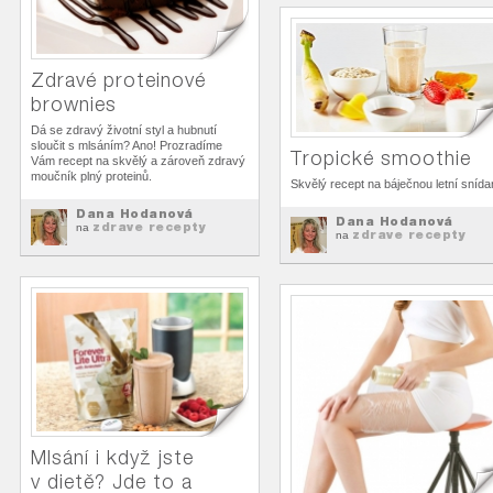
Zdravé proteinové
brownies
Dá se zdravý životní styl a hubnutí
sloučit s mlsáním? Ano! Prozradíme
Tropické smoothie
Vám recept na skvělý a zároveň zdravý
moučník plný proteinů.
Skvělý recept na báječnou letní snída
Dana Hodanová
Dana Hodanová
zdrave recepty
na
zdrave recepty
na
Mlsání i když jste
v dietě? Jde to a