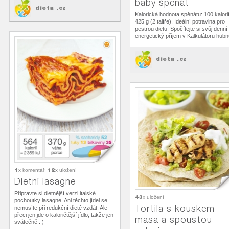
baby špenát
dieta .cz
Kalorická hodnota spěnátu: 100 kalori
425 g (2 talíře). Ideální potravina pro
pestrou dietu. Spočítejte si svůj denní
energetický příjem v Kalkulátoru hubnu
dieta .cz
1
12
x komentář
x uložení
Dietní lasagne
Připravte si dietnější verzi italské
43
x uložení
pochoutky lasagne. Ani těchto jídel se
Tortila s kouskem
nemusíte při redukční dietě vzdát. Ale
přeci jen jde o kaloričtější jídlo, takže jen
masa a spoustou
svátečně : )