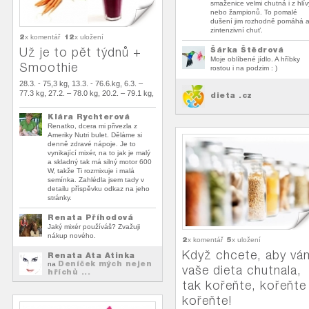
smaženice velmi chutná i z hlív
nebo žampionů. To pomalé
dušení jim rozhodně pomáhá 
zintenzivní chuť.
2
12
x komentář
x uložení
Už je to pět týdnů +
Šárka Štědrová
Moje oblíbené jídlo. A hříbky
Smoothie
rostou i na podzim : )
28.3. - 75,3 kg, 13.3. - 76.6.kg, 6.3. –
77.3 kg, 27.2. – 78.0 kg, 20.2. – 79.1 kg,
dieta .cz
Klára Rychterová
Renatko, dcera mi přivezla z
Ameriky Nutri bulet. Děláme si
denně zdravé nápoje. Je to
vynikající mixér, na to jak je malý
a skladný tak má silný motor 600
W, takže Ti rozmixuje i malá
semínka. Zahlédla jsem tady v
detailu příspěvku odkaz na jeho
stránky.
Renata Příhodová
Jaký mixér používáš? Zvažuji
nákup nového.
2
5
x komentář
x uložení
Když chcete, aby vá
Renata Ata Atinka
Deníček mých nejen
na
vaše dieta chutnala,
hříchů ...
tak kořeňte, kořeňte
kořeňte!