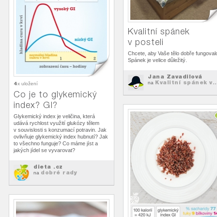
Kvalitní spánek
v posteli
Chcete, aby Vaše tělo dobře fungoval
Spánek je velice důležitý.
Jana Zavadilová
Kvalitní spánek v..
na
4
x uložení
Co je to glykemický
index? GI?
Glykemický index je veličina, která
udává rychlost využití glukózy tělem
v souvislosti s konzumací potravin. Jak
ovlivňuje glykemický index hubnutí? Jak
to všechno funguje? Co máme jíst a
jakých jídel se vyvarovat?
dieta .cz
dobré rady
na