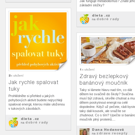
Jak funguje metabolismus? Znáte jeh
základní složky?
dieta .cz
dobré rady
na
1
x uložení
Zdravý bezlepkový
2
x uložení
Jak rychle spalovat
banánový moučník
tuky
Taky si lámete hlavu nad tím, co dát
dětem ke svačině do školy? Svačina
Prohlédněte si přehled u jakých
musí být zdravá, skvěle chutnat a mu
pohybových aktivit budete nejrychleji
dětem poskytnout energii na celé
spalovat energii, kterou máte uloženou
dopoledne. Když už pečete, rádi byste
v tukových zásobách.
taky dali kousek, ale snažíte se
zhubnout. Co s tím? Upečte si banán
dieta .cz
moučník plný proteinů....
dobré rady
na
Dana Hodanová
zdrave recepty
na