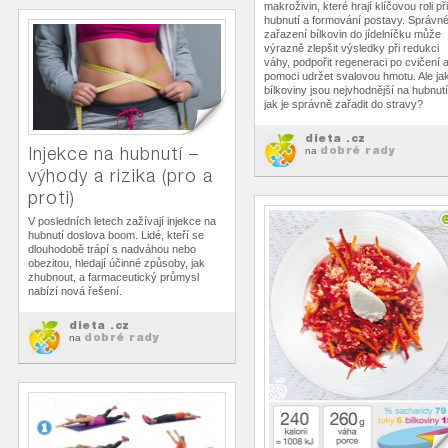
makroživin, které hrají klíčovou roli při
hubnutí a formování postavy. Správn
zařazení bílkovin do jídelníčku může
výrazně zlepšit výsledky při redukci
váhy, podpořit regeneraci po cvičení 
pomoci udržet svalovou hmotu. Ale ja
bílkoviny jsou nejvhodnější na hubnutí
jak je správně zařadit do stravy?
dieta .cz
dobré rady
Injekce na hubnutí –
na
výhody a rizika (pro a
proti)
V posledních letech zažívají injekce na
hubnutí doslova boom. Lidé, kteří se
dlouhodobě trápí s nadváhou nebo
obezitou, hledají účinné způsoby, jak
zhubnout, a farmaceutický průmysl
nabízí nová řešení.
dieta .cz
dobré rady
na