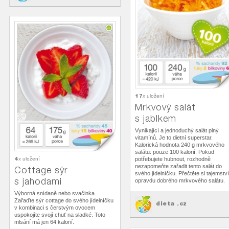
17
x uložení
Mrkvový salát
s jablkem
Vynikající a jednoduchý salát plný
vitamínů. Je to dietní superstar.
Kalorická hodnota 240 g mrkvového
salátu: pouze 100 kalorií. Pokud
4
x uložení
potřebujete hubnout, rozhodně
nezapomeňte zařadit tento salát do
Cottage sýr
svého jídelníčku. Přečtěte si tajemství
s jahodami
opravdu dobrého mrkvového salátu.
Výborná snídaně nebo svačinka.
Zařaďte sýr cottage do svého jídelníčku
dieta .cz
v kombinaci s čerstvým ovocem
uspokojíte svojí chuť na sladké. Toto
mlsání má jen 64 kalorií.