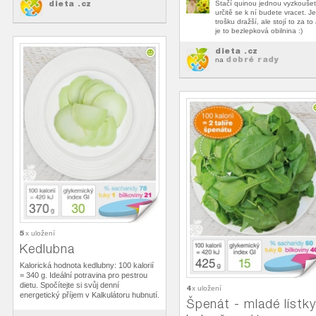
dieta .cz
Stačí quinou jednou vyzkoušet
určitě se k ní budete vracet. Je
trošku dražší, ale stojí to za to
je to bezlepková obilnina :)
dieta .cz
dobré rady
na
5
x uložení
Kedlubna
Kalorická hodnota kedlubny: 100 kalorií
= 340 g. Ideální potravina pro pestrou
dietu. Spočítejte si svůj denní
4
x uložení
energetický příjem v Kalkulátoru hubnutí.
Špenát - mladé lístky