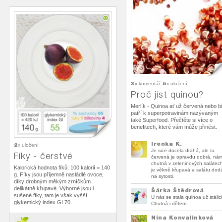
3
5
x komentář
x uložení
Proč jíst quinou?
Merlík - Quinoa ať už červená nebo bí
patří k superpotravinám nazývaným
také Superfood. Přečtěte si více o
benefitech, které vám může přinést.
Irenka K.
2
x uložení
Je sice docela drahá, ale ta
Fíky - čerstvé
červená je opravdu dobrá, ná
chutná v zeleninových salátec
Kalorická hodnota fíků: 100 kalorií = 140
je věkně křupavá a salátu dod
g. Fíky jsou příjemně nasládlé ovoce,
na sytosti.
díky drobným měkým zrníčkům
delikátně křupavé. Výborné jsou i
Šárka Štědrová
sušené fíky, tam je však vyšší
U nás se stala quinoa už stálicí
glykemický index GI 70.
Chutná i dětem.
Nina Konvalinková