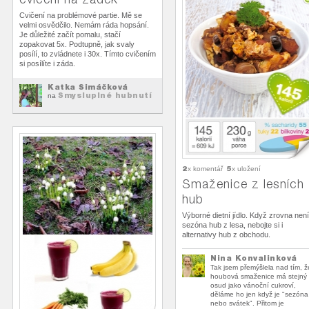
Cvičení na problémové partie. Mě se
velmi osvědčilo. Nemám ráda hopsání.
Je důležité začít pomalu, stačí
zopakovat 5x. Podtupně, jak svaly
posílí, to zvládnete i 30x. Tímto cvičením
si posílíte i záda.
Katka Šimáčková
Smysluplné hubnutí
na
2
5
x komentář
x uložení
Smaženice z lesních
hub
Výborné dietní jídlo. Když zrovna není
sezóna hub z lesa, nebojte si i
alternativy hub z obchodu.
Nina Konvalinková
Tak jsem přemýšlela nad tím, ž
houbová smaženice má stejný
osud jako vánoční cukroví,
děláme ho jen když je "sezóna
nebo svátek". Přitom je