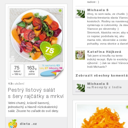
radost : )
Michaela S
Ahoj, to som rada, ze chutilo :)
Indovia-krestania slavia Viano
kostoloch. Rodiny sa navstevuj
vymienaju si cukrovinky. Ja sla
Vianoce po slovensky :)
Stromcek, klasicka vecer, aby 
co najviac podobala tej, aku
mama robi, slovenske a ceske
pohadky, vona skorice a darce
Kateřina Hájková
Tak jsem si troufla na tento
indický recept. Bylo to exoticky
výborné : ) Jak se slaví Vánoc
Indii Michaelo?
Zobrazit všechny komentá
Michaela S
13
x uložení
Recepty z Indie
na
Pestrý listový salát
s šery rajčátky a mrkví
Velmi chutný, krásně barevný,
jednoduchý a hlavně nízkokalorický
salát. Zkuste ho zařadit do své diety.
dieta .cz