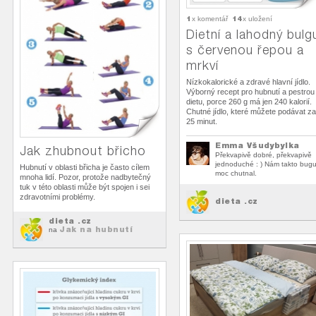
1
14
x komentář
x uložení
Dietní a lahodný bulg
s červenou řepou a
mrkví
Nízkokalorické a zdravé hlavní jídlo.
Výborný recept pro hubnutí a pestrou
dietu, porce 260 g má jen 240 kalorií.
Chutné jídlo, které můžete podávat za
25 minut.
Emma Všudybylka
Jak zhubnout břicho
Překvapivě dobré, překvapivě
jednoduché : ) Nám takto bugu
Hubnutí v oblasti břicha je často cílem
moc chutnal.
mnoha lidí. Pozor, protože nadbytečný
tuk v této oblasti může být spojen i sei
zdravotními problémy.
dieta .cz
dieta .cz
Jak na hubnutí
na