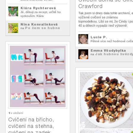
Crawford
Klára Rychterová
Jé, děkuji za recept, určitě ho
Tak jsem si dnes dala tohle archivní, a
vyzkouším. Klára
výživné cvičení se známou
topmodelkou. Líbí se mi, že Cindy i po
Nina Konvalinková
40 a dětech vypadá i teď výborně.
Po čem se hubne
na
Lucie P.
Pěkné více než hodinové cviče
Emma Všudybylka
Jak hubnou hvězd
na
1
x uložení
Cvičení na břicho,
cvičení na stehna,
cvičení na zadek