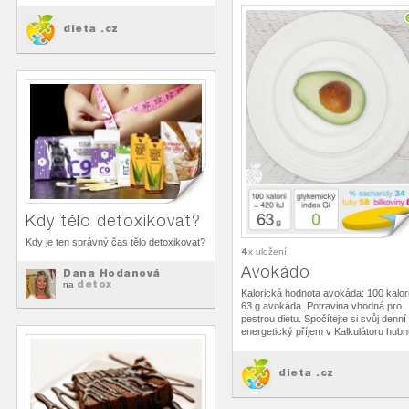
dieta .cz
Kdy tělo detoxikovat?
Kdy je ten správný čas tělo detoxikovat?
4
x uložení
Avokádo
Dana Hodanová
detox
na
Kalorická hodnota avokáda: 100 kalori
63 g avokáda. Potravina vhodná pro
pestrou dietu. Spočítejte si svůj denní
energetický příjem v Kalkulátoru hubnu
dieta .cz