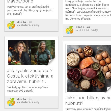
Mascarpone
který postihuje mnoho žen po
padesátce, a přesto se o něm často
Podívejme se, jak si stojí nejčastěji
mlčí. Není to jen „normální součást
používané druhy. Který sýr je nejlepší
stárnutí“, ale zdravotní problém, který
pro hubnutí?
lze ve většině případů účinně řešit ne
mu dokonce předejít.
dieta .cz
dobré rady
na
dieta .cz
dobré rady
na
Jak rychle zhubnout?
Cesta k efektivnímu a
zdravému hubnutí.
Jak tedy rychle zhubnout a přitom
neohrozit své zdraví?
Jaké jsou bílkoviny n
dieta .cz
dobré rady
hubnutí?
na
Bílkoviny jsou jedním z nejdůležitějšíc