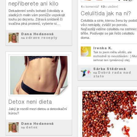
nepřiberete ani kilo
1
13
x komentář
x uložení
Dekadentní směs bohaté čokolády a
Celulitida jak na ni?
sladkých malin vám pomůže uspokojit
touhu po dezertu. Zdravá snídaně či
Celultida a strie, kterou ženu by podo
svačina plná proteinů, vyberte si....
věci netrápily, zvlášť po porodu.
Nejčastěji vidíme celulitidu na stehnec
břiše. Podívejte se jak řešit celulitidu
Dana Hodanová
zdrave recepty
doma.
na
Irenka K.
Tak to jsem měla vědět, ale
rozhodně to nevzdávám : ) Mu
sehnat ten tymiánový olej.
Šárka Štědrová
Dobrá rada nad
na
zlato
Detox není dieta
Jaký je rozdíl mezi dietou a detoxikační
kúrou?
Dana Hodanová
detox
na