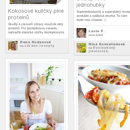
jednohubky
Kokosové kuličky plné
Superjednoduchý a superdobrý recept
avokádo a salátová okurka. To vám
proteinů
bude moc chutnat : )
Skvělý a zároveň zdravý moučník plný
proteinů. Pro bezlepkovou variantu
Lucie P.
nahraďte klasické vločky bezlepkovými.
vemi dobré
Dana Hodanová
Nina Konvalinková
zdrave recepty
na
Bezlepkový
na
jídelníček