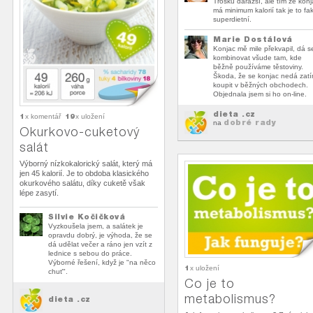
Trošku daražší, ale tím že konj
má minimum kalorií tak je to fak
superdietní.
Marie Dostálová
Konjac mě mile překvapil, dá s
kombinovat všude tam, kde
běžně používáme těstoviny.
Škoda, že se konjac nedá zat
koupit v běžných obchodech.
Objednala jsem si ho on-line.
dieta .cz
1
19
x komentář
x uložení
dobré rady
na
Okurkovo-cuketový
salát
Výborný nízkokalorický salát, který má
jen 45 kalorií. Je to obdoba klasického
okurkového salátu, díky cuketě však
lépe zasytí.
Silvie Kočičková
Vyzkoušela jsem, a salátek je
opravdu dobrý, je výhoda, že se
dá udělat večer a ráno jen vzít z
lednice s sebou do práce.
Výborné řešení, když je "na něco
1
x uložení
chuť".
Co je to
metabolismus?
dieta .cz