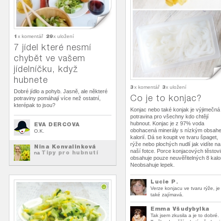
1
29
x komentář
x uložení
7 jídel které nesmí
chybět ve vašem
jídelníčku, když
hubnete
3
3
x komentář
x uložení
Dobré jídlo a pohyb. Jasně, ale některé
Co je to konjac?
potraviny pomáhají více než ostatní,
kterépak to jsou?
Konjac nebo také konjak je výjimečná
potravina pro všechny kdo chtějí
hubnout. Konjac je z 97% voda
EVA DERCOVA
obohacená minerály s nízkým obsah
O.K.
kalorií. Dá se koupit ve tvaru špaget,
rýže nebo plochých nudlí jak vidíte na
Nina Konvalinková
naší fotce. Porce konjacových těstov
Tipy pro hubnutí
na
obsahuje pouze neuvěřitelných 8 kalor
Neobsahuje lepek.
Lucie P.
Verze konjacu ve tvaru rýže, je
také zajímavá.
Emma Všudybylka
Tak jsem zkusila a je to dobré.