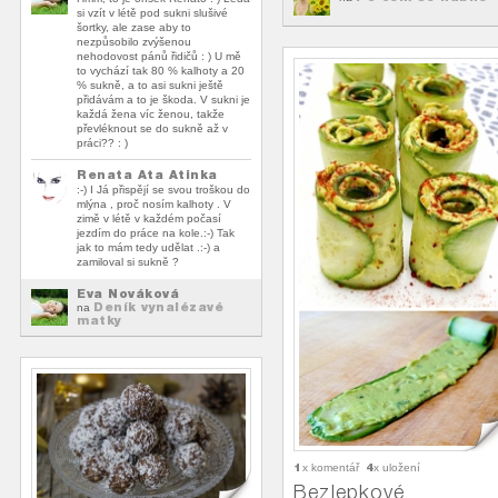
si vzít v létě pod sukni slušivé
šortky, ale zase aby to
nezpůsobilo zvýšenou
nehodovost pánů řidičů : ) U mě
to vychází tak 80 % kalhoty a 20
% sukně, a to asi sukni ještě
přidávám a to je škoda. V sukni je
každá žena víc ženou, takže
převléknout se do sukně až v
práci?? : )
Renata Ata Atinka
:-) I Já přispějí se svou troškou do
mlýna , proč nosím kalhoty . V
zimě v létě v každém počasí
jezdím do práce na kole.:-) Tak
jak to mám tedy udělat .:-) a
zamiloval si sukně ?
Eva Nováková
Deník vynalézavé
na
matky
1
4
x komentář
x uložení
Bezlepkové