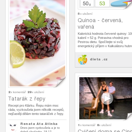
5
x uložení
Quinoa - červená,
vařená
Kalorická hodnota červené quinoy: 10
kalorií = 52 g. Potravina vhodná pro
Pestrou dietu. Spočítejte si svůj
energetický příjem v Kalkulátoru hubnu
dieta .cz
2
29
x komentář
x uložení
Tatarák z řepy
Recept pro Klárku. Řepu mám moc
ráda, vyzkoušela jsem několik receptů,
nejčastěji dělám tento tataráček z řepy.
Renata Ata Atinka
1
8
x komentář
x uložení
Dnes jsem vyzkoušela a je to
Cvičení doma se Cin
dobrá chuťovka. 19.12.