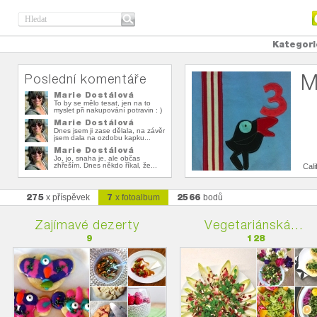
Kategori
M
Poslední komentáře
Marie Dostálová
To by se mělo tesat, jen na to
myslet při nakupování potravin : )
Marie Dostálová
Dnes jsem ji zase dělala, na závěr
jsem dala na ozdobu kapku...
Marie Dostálová
Jo, jo, snaha je, ale občas
zhřeším. Dnes někdo říkal, že...
Cali
275
7
2566
x příspěvek
x fotoalbum
bodů
Zajímavé dezerty
Vegetariánská...
9
128