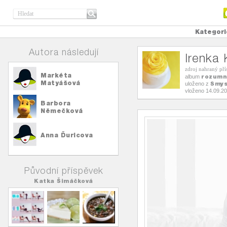
Kategori
Autora následují
Irenka 
zdroj nahraný př
Markéta
rozumn
album
Matyášová
Smys
uloženo z
vloženo 14.09.2
Barbora
Němečková
Anna Ďuricova
Původní příspěvek
Katka Šimáčková