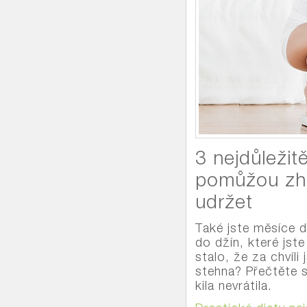
3 nejdůležitě
pomůžou zhu
udržet
Také jste měsíce dr
do džín, které jste
stalo, že za chvíli
stehna? Přečtěte si
kila nevrátila.