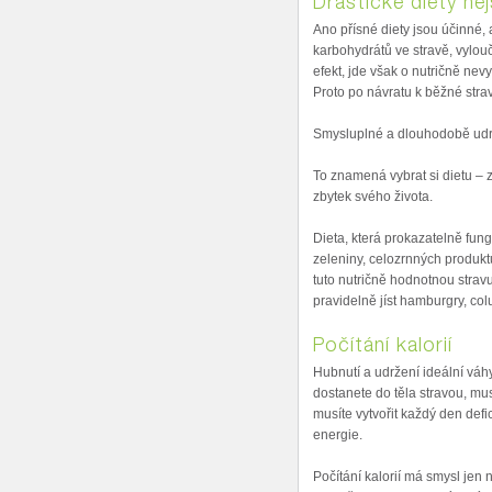
Drastické diety ne
Ano přísné diety jsou účinné,
karbohydrátů ve stravě, vylouč
efekt, jde však o nutričně ne
Proto po návratu k běžné strav
Smysluplné a dlouhodobě udrž
To znamená vybrat si dietu – z
zbytek svého života.
Dieta, která prokazatelně fung
zeleniny, celozrnných produkt
tuto nutričně hodnotnou stravu
pravidelně jíst hamburgry, colu
Počítání kalorií
Hubnutí a udržení ideální váhy
dostanete do těla stravou, mus
musíte vytvořit každý den defi
energie.
Počítání kalorií má smysl jen na