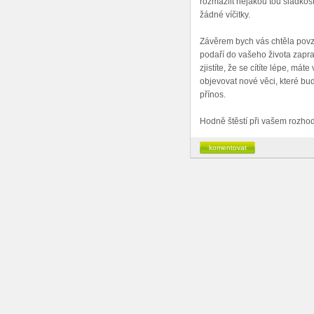
rozmazlit nějakou tou sladkost
žádné víčitky.
Závěrem bych vás chtěla povz
podaří do vašeho života zapra
zjistíte, že se cítíte lépe, máte
objevovat nové věci, které bud
přínos.
Hodně štěstí při vašem rozho
komentovat