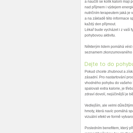
a naučili se kolik kalorií mají
nad příjmem i výdejem energi
nutričním terapeutem jaká je 
a na základě této informace sp
každý den přijmout.
Lékař bude vycházet i z vaší
pohybovou aktivitu.
Některým lidem pomáhá vést s
seznamem zkonzumovaného j
Dejte to do pohyb
Pokud chcete zhubnout a získa
zásadní. Pro nastartování pr
vhodného pohybu do vašeho k
spalovali extra kalorie, je tř
zdraví dovolí, nejúčinější je b
Vedlejším, ale velmi důležitý
hmoty, která navíc pomáhá spal
vizuální efekt ve formě vytvar
Posledním benefitem, který př