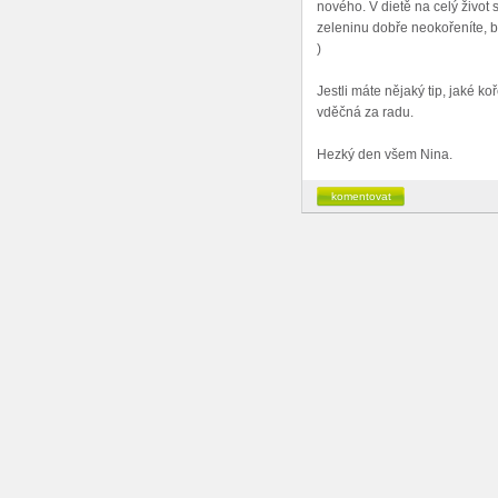
nového. V dietě na celý život
zeleninu dobře neokořeníte, bu
)
Jestli máte nějaký tip, jaké k
vděčná za radu.
Hezký den všem Nina.
komentovat