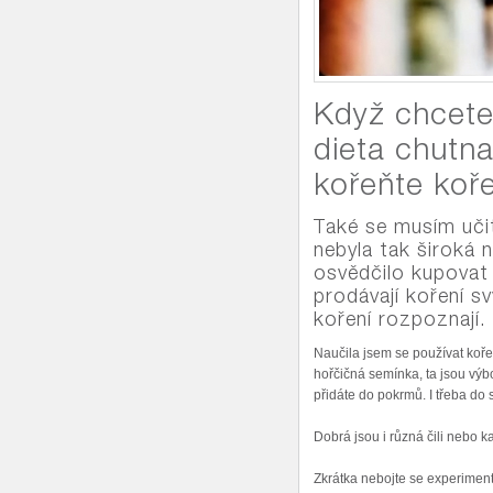
Když chcete
dieta chutna
kořeňte koře
Také se musím učit
nebyla tak široká 
osvědčilo kupovat
prodávají koření sv
koření rozpoznají.
Naučila jsem se používat koře
hořčičná semínka, ta jsou výbo
přidáte do pokrmů. I třeba do 
Dobrá jsou i různá čili nebo ka
Zkrátka nebojte se experimento