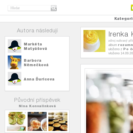
Kategori
Autora následují
Irenka 
zdroj nahraný př
Markéta
rozumn
album
Matyášová
Po č
uloženo z
vloženo 14.09.2
Barbora
Němečková
Anna Ďuricova
Původní příspěvek
Nina Konvalinková