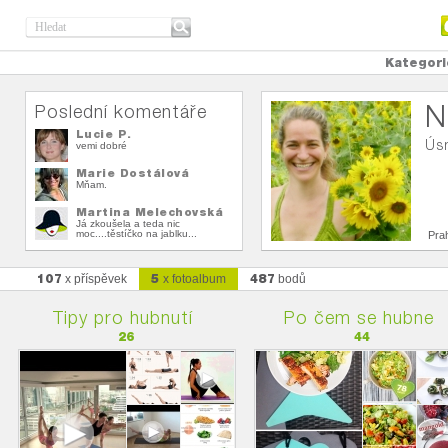
Kategori
N
Poslední komentáře
Lucie P.
Úsm
vemi dobré
Marie Dostálová
Mňam.
Martina Melechovská
Já zkoušela a teda nic
moc....těstíčko na jablku...
Pra
107
5
487
x příspěvek
x fotoalbum
bodů
Tipy pro hubnutí
Po čem se hubne
26
44