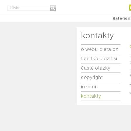
Kategori
kontakty
o webu dieta.cz
I
tlačítko uložit si
časté otázky
P
copyright
e
inzerce
t
kontakty