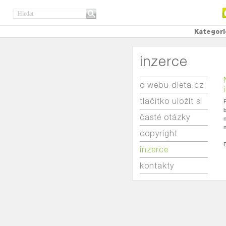
Kategori
inzerce
o webu dieta.cz
tlačítko uložit si
P
časté otázky
n
n
copyright
inzerce
kontakty