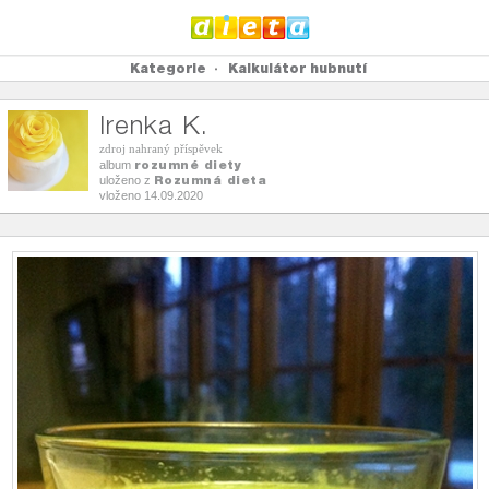
Kategorie
Kalkulátor hubnutí
Irenka K.
zdroj nahraný příspěvek
rozumné diety
album
Rozumná dieta
uloženo z
vloženo 14.09.2020