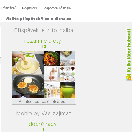
Přihlášení
Registrace
Zapomenuté heslo
Vložte příspěvek
Více o dieta.cz
Příspěvek je z fotoalba
rozumné diety
12
Prohlédnout celé fotoalbum
Mohlo by Vás zajímat
dobré rady
1