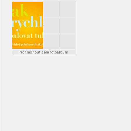
Prohlédnout celé fotoalbum