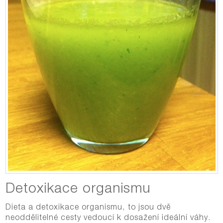
Detoxikace organismu
Dieta a detoxikace organismu, to jsou dvě
neoddělitelné cesty vedoucí k dosažení ideální váhy.