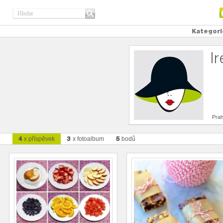
Kategori
I
Pra
4
3
5
x příspěvek
x fotoalbum
bodů