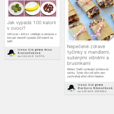
Jak vypadá 100 kalorií
v ovoci?
100 kcal = 420 kJ. Udělejte si obrázek o
tom jak vlastně vypadá 100 kalorií na
talíři.
Nepečené zdravé
Irena Cid
přes
Nina
tyčinky s mandlemi,
Konvalinková
ovocné talíře
na
sušenými višněmi a
brusinkami
Mňam. Další vynikající tyčinka do
sbírky. Tyhle věci mě přes den
zachraňují před vlčím hladem.
Irena Cid
přes
Barbora Němečková
zdravá mňmka
na