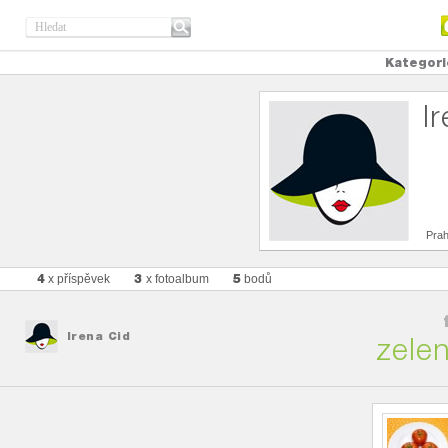
Kategori
I
Pra
4
3
5
x příspěvek
x fotoalbum
bodů
Irena Cid
zelen