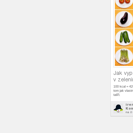
Jak vyp
v zelen
100 kcal = 42
tom jak vlast
talíři.
Ire
Kon
z
na