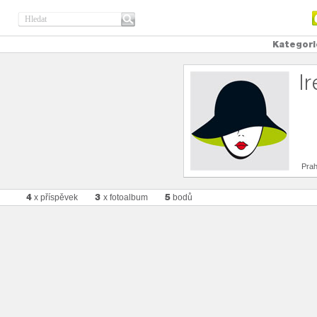
Kategori
I
Pra
4
3
5
x příspěvek
x fotoalbum
bodů