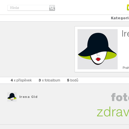
Kategori
I
Pra
4
3
5
x příspěvek
x fotoalbum
bodů
fo
Irena Cid
zdra