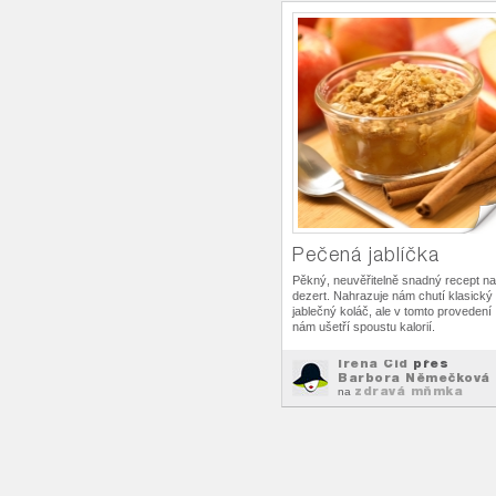
Pečená jablíčka
Pěkný, neuvěřitelně snadný recept na
dezert. Nahrazuje nám chutí klasický
jablečný koláč, ale v tomto provedení
nám ušetří spoustu kalorií.
Irena Cid
přes
Barbora Němečková
zdravá mňmka
na