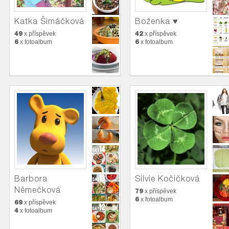
Katka Šimáčková
Boženka ♥
49
42
x příspěvek
x příspěvek
6
6
x fotoalbum
x fotoalbum
Barbora
Silvie Kočičková
Němečková
79
x příspěvek
6
x fotoalbum
69
x příspěvek
4
x fotoalbum