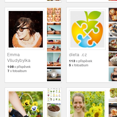
Emma
dieta .cz
Všudybylka
113
x příspěvek
5
x fotoalbum
108
x příspěvek
7
x fotoalbum