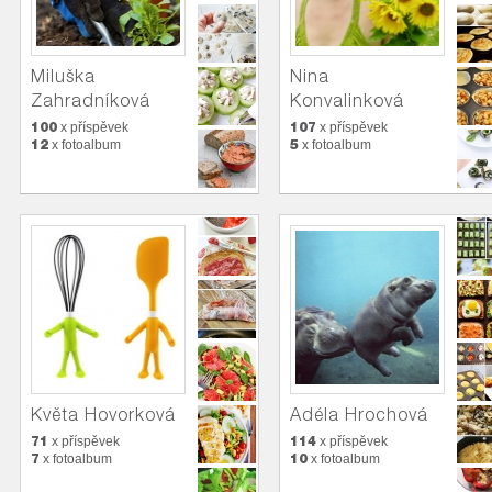
Miluška
Nina
Zahradníková
Konvalinková
100
107
x příspěvek
x příspěvek
12
5
x fotoalbum
x fotoalbum
Květa Hovorková
Adéla Hrochová
71
114
x příspěvek
x příspěvek
7
10
x fotoalbum
x fotoalbum