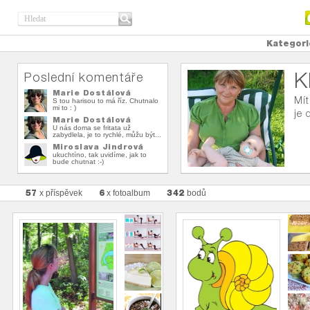
Kategori
K
Poslední komentáře
Marie Dostálová
Mít
S tou harisou to má říz. Chutnalo
mi to : )
je 
Marie Dostálová
U nás doma se fritata už
zabydlela, je to rychlé, můžu být...
Miroslava Jindrová
ukuchtíno, tak uvidíme, jak to
bude chutnat :-)
57
6
342
x příspěvek
x fotoalbum
bodů