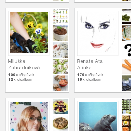
Miluška
Renata Ata
Zahradníková
Atinka
100
179
x příspěvek
x příspěvek
12
19
x fotoalbum
x fotoalbum