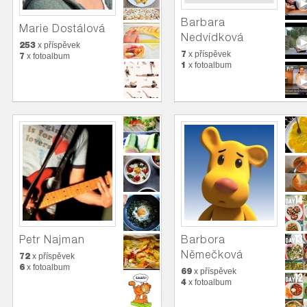
Barbara
Marie Dostálová
Nedvídková
253
x příspěvek
7
x příspěvek
7
x fotoalbum
1
x fotoalbum
Petr Najman
Barbora
Němečková
72
x příspěvek
6
x fotoalbum
69
x příspěvek
4
x fotoalbum