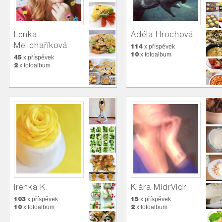
Lenka
Adéla Hrochová
Melichaříková
114
x příspěvek
10
x fotoalbum
45
x příspěvek
2
x fotoalbum
Irenka K.
Klára MidrVidr
103
15
x příspěvek
x příspěvek
10
2
x fotoalbum
x fotoalbum