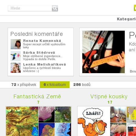
Kategori
P
Poslední komentáře
Renata Kamenská
Kdo
Super recept určitě vyzkouším
taky
ani
Šárka Štědrová
Moje oblíbené ingredience.
Vypadá to dobře Petře.
Lenka Melichaříková
Upečeno a rychlostí blesku
snězeno :-)
Brn
72
6
286
x příspěvek
x fotoalbum
bodů
Fantastická Země
Vtipné kousky
7
17