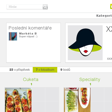
Kategori
X
Poslední komentáře
Markéta B
Super nápad : )
XX
23
7
9
x příspěvek
x fotoalbum
bodů
Cuketa
Speciality
1
1