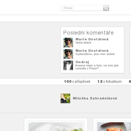
Poslední komentáře
Marie Dostálová
Velmi dobré.
Marie Dostálová
Vyzkoušeno, jsou moc dobré.
Ondrej
Krasne misto a foto, na toto jste
narazila v Praze?
100
12
x příspěvek
x fotoalbum
Miluška Zahradníková