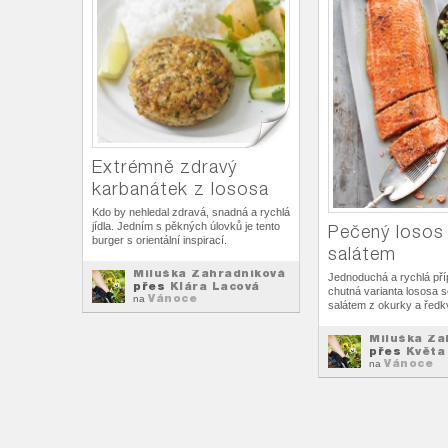
Extrémně zdravý
karbanátek z lososa
Kdo by nehledal zdravá, snadná a rychlá
jídla. Jedním s pěkných úlovků je tento
Pečený losos 
burger s orientální inspirací.
salátem
Miluška Zahradníková
Jednoduchá a rychlá pří
přes
Klára Lacová
chutná varianta lososa 
Vánoce
na
salátem z okurky a ředk
Miluška Za
přes
Květa
Vánoce
na