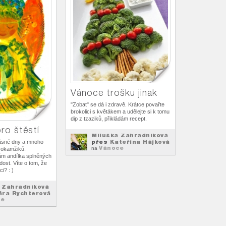
Vánoce trošku jinak
"Zobat" se dá i zdravě. Krátce povařte
brokolici s květákem a udělejte si k tomu
dip z tzaziků, přikládám recept.
ro štěstí
Miluška Zahradníková
přes
Kateřina Hájková
ásné dny a mnoho
Vánoce
na
h okamžiků.
ám andílka splněných
adost. Víte o tom, že
i? : )
 Zahradníková
ára Rychterová
ce