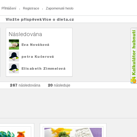
Přihlášení
Registrace
Zapomenuté heslo
Vložte příspěvek
Více o dieta.cz
Následována
Eva Nováková
petra Kučerová
Elisabeth Zimmelová
267
20
následována
následuje