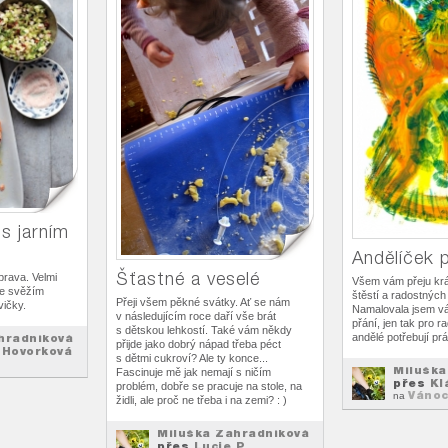
s jarním
Andělíček p
Šťastné a veselé
prava. Velmi
Všem vám přeju kr
se svěžím
štěstí a radostnýc
Přeji všem pěkné svátky. Ať se nám
vičky.
Namalovala jsem v
v následujícím roce daří vše brát
přání, jen tak pro r
s dětskou lehkostí. Také vám někdy
hradníková
andělé potřebují prác
přijde jako dobrý nápad třeba péct
 Hovorková
s dětmi cukroví? Ale ty konce...
Miluška
Fascinuje mě jak nemají s ničím
přes
Kl
problém, dobře se pracuje na stole, na
Váno
na
židli, ale proč ne třeba i na zemi? : )
Miluška Zahradníková
přes
Lucie P.