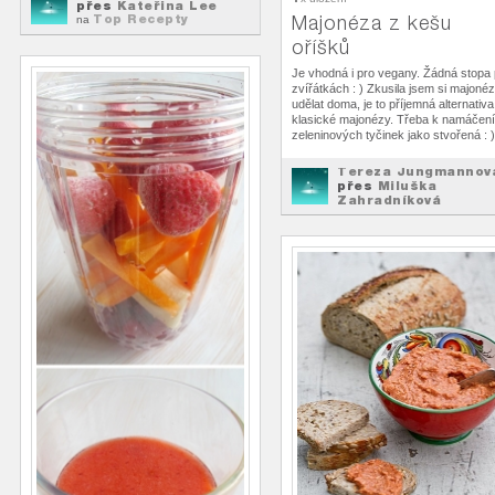
přes
Kateřina Lee
Top Recepty
Majonéza z kešu
na
oříšků
Je vhodná i pro vegany. Žádná stopa
zvířátkách : ) Zkusila jsem si majoné
udělat doma, je to příjemná alternativa
klasické majonézy. Třeba k namáčení
zeleninových tyčinek jako stvořená : )
Tereza Jungmannov
přes
Miluška
Zahradníková
Top Recepty
na