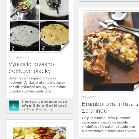
1
x uložení
Vynikající ovesno
čočkové placky
Super recept čerpající z indické
kuchyně. Vynikající alternativa placek
bez bílé pšeničné mouky, které máme
v české kuchyni všude dost.
1
x uložení
Tereza Jungmannová
Bramborová fritata s
přes
Silvie Kočičková
Top Recepty
zeleninou
na
Co je to fritata? Fritata je cokoliv
zapečené s vajíčky co najdete
v ledničce : ) V našem případě je to
ovšem zdravá nízkokalorická verze.