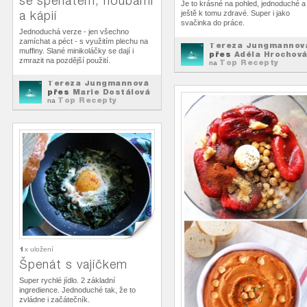
se špenátem, houbami
Je to krásné na pohled, jednoduché a
a kápií
ještě k tomu zdravé. Super i jako
svačinka do práce.
Jednoduchá verze - jen všechno
zamíchat a péct - s využitím plechu na
Tereza Jungmannov
muffiny. Slané minikoláčky se dají i
přes
Adéla Hrochov
zmrazit na pozdější použití.
Top Recepty
na
Tereza Jungmannová
přes
Marie Dostálová
Top Recepty
na
1
x uložení
Špenát s vajíčkem
Super rychlé jídlo. 2 základní
ingredience. Jednoduché tak, že to
zvládne i začátečník.