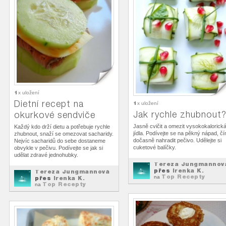
1
x uložení
Dietní recept na
1
x uložení
Jak rychle zhubnout
okurkové sendviče
Jasně cvičit a omezit vysokokalorick
Každý kdo drží dietu a potřebuje rychle
jídla. Podívejte se na pěkný nápad, č
zhubnout, snaží se omezovat sacharidy.
dočasně nahradit pečivo. Udělejte si
Nejvíc sacharidů do sebe dostaneme
cuketové balíčky.
obvykle v pečivu. Podívejte se jak si
udělat zdravé jednohubky.
Tereza Jungmannov
přes
Irenka K.
Tereza Jungmannová
Top Recepty
na
přes
Irenka K.
Top Recepty
na