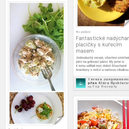
1
x uložení
Fantastické nadýcha
placičky s kuřecím
masem
Jednoduchý recept, všechno smíchat
péct na grilovací pánvi. My jsme si
k tomu udělali moc dobré šťouchané
brambory s mrkví a naťovou cibulkou
Tereza Jungmannov
přes
Klára Rychtero
Top Recepty
na