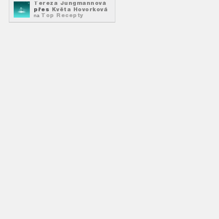
Tereza Jungmannová
přes
Květa Hovorková
Top Recepty
na