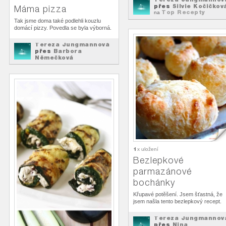
přes
Silvie Kočičkov
Máma pizza
Top Recepty
na
Tak jsme doma také podlehli kouzlu
domácí pizzy. Povedla se byla výborná.
Tereza Jungmannová
přes
Barbora
Němečková
Top Recepty
na
1
x uložení
Bezlepkové
parmazánové
bochánky
Křupavé potěšení. Jsem šťastná, že
jsem našla tento bezlepkový recept.
Tereza Jungmannov
přes
Nina