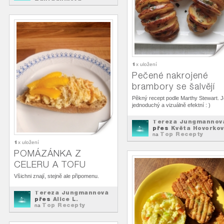
Top Recepty
na
1
x uložení
Pečené nakrojené
brambory se šalvějí
Pěkný recept podle Marthy Stewart. J
jednoduchý a vizuálně efektní : )
Tereza Jungmannov
přes
Květa Hovorko
Top Recepty
na
1
x uložení
POMÁZÁNKA Z
CELERU A TOFU
Všichni znají, stejně ale připomenu.
Tereza Jungmannová
přes
Alice L.
Top Recepty
na