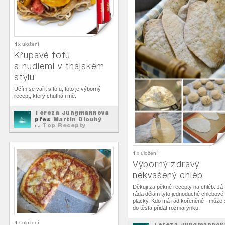
1
x uložení
Křupavé tofu
s nudlemi v thajském
stylu
Učím se vařit s tofu, toto je výborný
recept, který chutná i mě.
Tereza Jungmannová
přes
Martin Dlouhý
Top Recepty
na
1
x uložení
Výborný zdravý
nekvašený chléb
Děkuji za pěkné recepty na chléb. Já
ráda dělám tyto jednoduché chlebové
placky. Kdo má rád kořeněné - může 
do těsta přidat rozmarýnku.
1
x uložení
Tereza Jungmannov