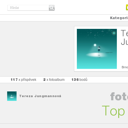
Kategori
T
J
Brn
117
2
136
x příspěvek
x fotoalbum
bodů
fo
Tereza Jungmannová
Top