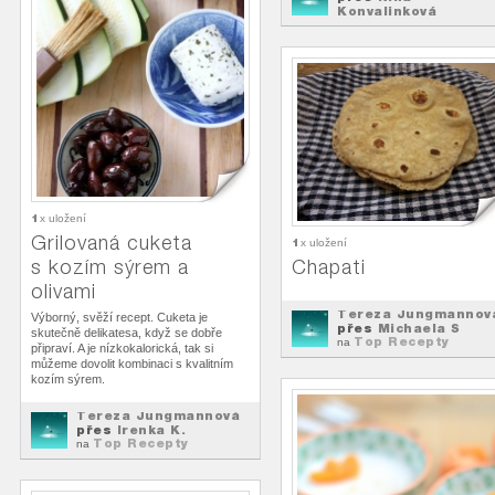
Konvalinková
Top Recepty
na
1
x uložení
Grilovaná cuketa
1
x uložení
s kozím sýrem a
Chapati
olivami
Tereza Jungmannov
Výborný, svěží recept. Cuketa je
přes
Michaela S
skutečně delikatesa, když se dobře
Top Recepty
na
připraví. A je nízkokalorická, tak si
můžeme dovolit kombinaci s kvalitním
kozím sýrem.
Tereza Jungmannová
přes
Irenka K.
Top Recepty
na