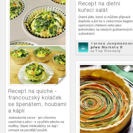
Recept na dietní
kuřecí salát
Dobré jídlo, které si můžete připravit
dopředu a jíst ho s celozrnnou bageto
opečeným chlebem nebo jako
jednohubky na slaných grahamových
sušenkách.
Tereza Jungmannov
přes
Markéta B
Top Recepty
na
Recept na quiche -
francouzský koláček
se špenátem, houbami
a kápií
Jednoduchá verze - jen všechno
zamíchat a péct - s využitím plechu na
muffiny. Slané minikoláčky se dají i
zmrazit na pozdější použití.