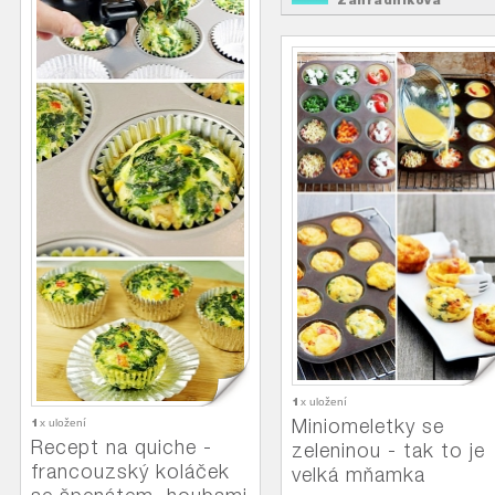
Zahradníková
Top Recepty
na
1
x uložení
Miniomeletky se
1
x uložení
Recept na quiche -
zeleninou - tak to je
francouzský koláček
velká mňamka