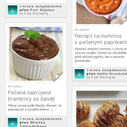
Tereza Jungmannová
přes
Petr Najman
Top Recepty
na
1
x uložení
Recept na hummus
s pečenými paprikam
Klasický arabský hummus z cizrny je
úžasný vynález. A když do něj přidáte
ještě pečené papriky, tak si opravdu
pochutnáte.
Tereza Jungmannov
přes
Adéla Hrochov
Top Recepty
na
1
x uložení
Pečené nakrojené
brambory se šalvějí
Pěkný recept podle Marthy Stewart. Je
jednoduchý a vizuálně efektní : )
Tereza Jungmannová
přes
Miluška
Zahradníková