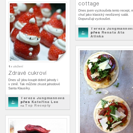
cottage
Dnes jsem vyzkoušela tento recept, 
chuť jako klasický neošizený salát.
Dopuručuji vyzkoušet.
Tereza Jungmannov
přes
Renata Ata
Atinka
Top Recepty
na
1
x uložení
Zdravé cukroví
Dnes už jdou koupit dobré jahody i
v zimě. Tak můžete zkusit jahodové
Santa Klausíky.
Tereza Jungmannová
přes
Kateřina Lee
Top Recepty
na