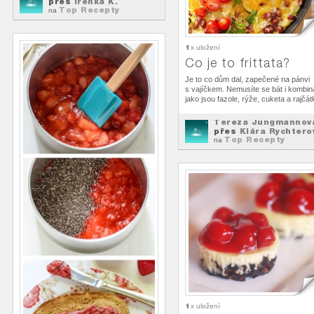
přes
Irenka K.
Top Recepty
na
1
x uložení
Co je to frittata?
Je to co dům dal, zapečené na pánvi
s vajíčkem. Nemusíte se bát i kombin
jako jsou fazole, rýže, cuketa a rajčát
Tereza Jungmannov
přes
Klára Rychtero
Top Recepty
na
1
x uložení