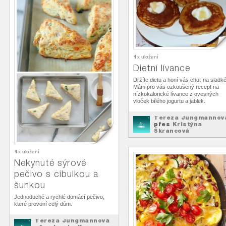
1
x uložení
Dietní lívance
Držíte dietu a honí vás chuť na sladk
Mám pro vás ozkoušený recept na
nízkokalorické lívance z ovesných
vloček bílého jogurtu a jablek.
Tereza Jungmannov
přes
Kristýna
Škrancová
Top Recepty
na
1
x uložení
Nekynuté sýrové
pečivo s cibulkou a
šunkou
Jednoduché a rychlé domácí pečivo,
které provoní celý dům.
Tereza Jungmannová