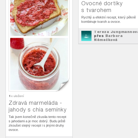
Ovocné dortíky
s tvarohem
Rychlý a efektní recept, který pěkně
kombinuje tvaroh a ovoce.
Tereza Jungmannov
přes
Barbora
Němečková
Top Recepty
na
1
x uložení
Zdravá marmeláda -
jahody s chia semínky
Tak jsem konečně zkusila tento recept
s jahodami a je moc dobrý. Budu ještě
zkoušet stejný recept i s jinými druhy
ovoce.