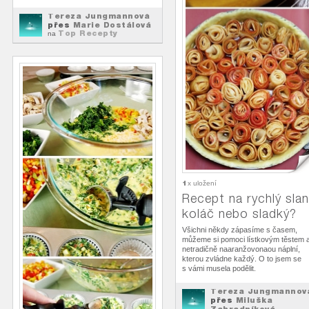
Tereza Jungmannová
přes
Marie Dostálová
Top Recepty
na
1
x uložení
Recept na rychlý sla
koláč nebo sladký?
Všichni někdy zápasíme s časem,
můžeme si pomoci lístkovým těstem 
netradičně naaranžovonaou náplní,
kterou zvládne každý. O to jsem se
s vámi musela podělit.
Tereza Jungmannov
přes
Miluška