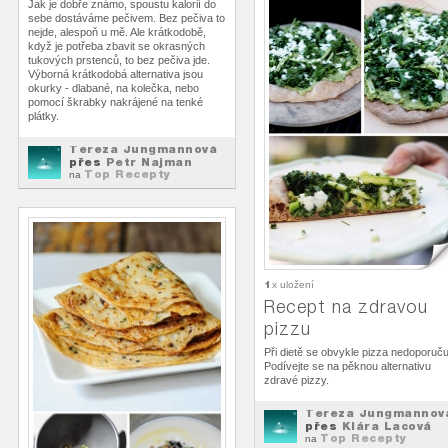
Jak je dobře známo, spoustu kalorií do
sebe dostáváme pečivem. Bez pečiva to
nejde, alespoň u mě. Ale krátkodobě,
když je potřeba zbavit se okrasných
tukových prstenců, to bez pečiva jde.
Výborná krátkodobá alternativa jsou
okurky - dlabané, na kolečka, nebo
pomocí škrabky nakrájené na tenké
plátky.
Tereza Jungmannová
přes
Petr Najman
Top Recepty
na
1
x uložení
Recept na zdravou
pizzu
Při dietě se obvykle pizza nedoporuču
Podívejte se na pěknou alternativu
zdravé pizzy.
Tereza Jungmannov
přes
Klára Lacová
Top Recepty
na