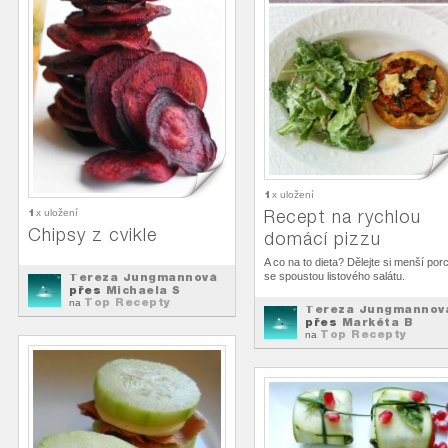
1
x uložení
1
Recept na rychlou
x uložení
Chipsy z cvikle
domácí pizzu
A co na to dieta? Dělejte si menší por
Tereza Jungmannová
se spoustou listového salátu.
přes
Michaela S
Top Recepty
na
Tereza Jungmannov
přes
Markéta B
Top Recepty
na