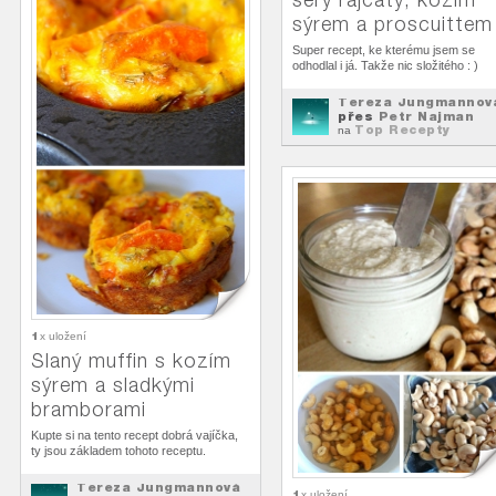
sýrem a proscuittem
Super recept, ke kterému jsem se
odhodlal i já. Takže nic složitého : )
Tereza Jungmannov
přes
Petr Najman
Top Recepty
na
1
x uložení
Slaný muffin s kozím
sýrem a sladkými
bramborami
Kupte si na tento recept dobrá vajíčka,
ty jsou základem tohoto receptu.
Tereza Jungmannová
1
x uložení