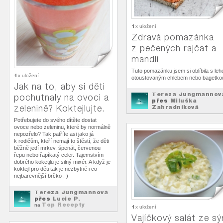
1
x uložení
Zdravá pomazánka
z pečených rajčat a
mandlí
Tuto pomazánku jsem si oblíbila s leh
1
x uložení
otoustovaným chlebem nebo bagetko
Jak na to, aby si děti
Tereza Jungmannov
pochutnaly na ovoci a
přes
Miluška
zelenině? Koktejlujte.
Zahradníková
Top Recepty
na
Potřebujete do svého dítěte dostat
ovoce nebo zeleninu, které by normálně
nepozřelo? Tak patříte asi jako já
k rodičům, kteří nemají to štěstí, že děti
běžně jedí mrkev, špenát, červenou
řepu nebo řapíkatý celer. Tajemstvím
dobrého koketjlu je silný mixér. A když je
koktejl pro děti tak je nezbytné i co
nejbarevnější brčko : )
Tereza Jungmannová
přes
Lucie P.
Top Recepty
na
1
x uložení
Vajíčkový salát ze sý