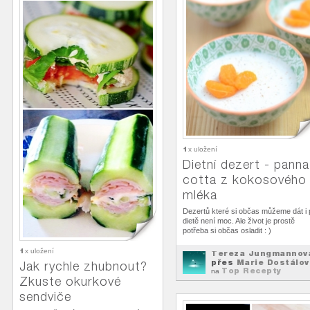
1
x uložení
Dietní dezert - panna
cotta z kokosového
mléka
Dezertů které si občas můžeme dát i 
dietě není moc. Ale život je prostě
potřeba si občas osladit : )
1
x uložení
Tereza Jungmannov
přes
Marie Dostálov
Jak rychle zhubnout?
Top Recepty
na
Zkuste okurkové
sendviče