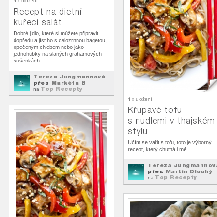
1
x uložení
Recept na dietní
kuřecí salát
Dobré jídlo, které si můžete připravit
dopředu a jíst ho s celozrnnou bagetou,
opečeným chlebem nebo jako
jednohubky na slaných grahamových
sušenkách.
Tereza Jungmannová
přes
Markéta B
Top Recepty
na
1
x uložení
Křupavé tofu
s nudlemi v thajském
stylu
Učím se vařit s tofu, toto je výborný
recept, který chutná i mě.
Tereza Jungmannov
přes
Martin Dlouhý
Top Recepty
na