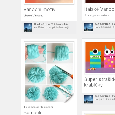
Italské Vánoc
Vánoční motiv
Jasně, pizza salami
Veselé Vánoce.
Kateřina T
Kateřina Táborská
Vánoce p
Vánoce přicházejí
na
na
Super strašid
krabičky
Kateřina T
pro kreat
na
1
1
x komentář
x uložení
Bambule