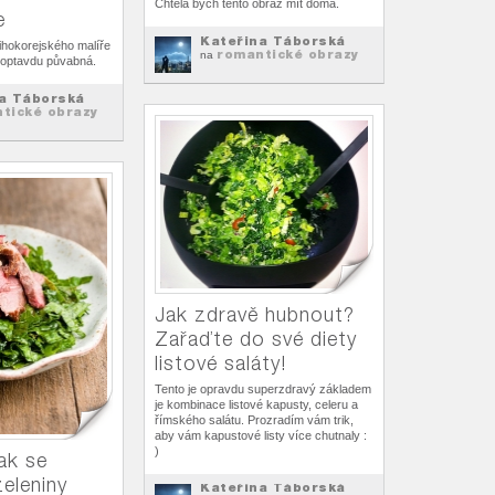
Chtěla bych tento obraz mít doma.
e
Kateřina Táborská
ihokorejského malíře
romantické obrazy
na
e optavdu půvabná.
a Táborská
tické obrazy
Jak zdravě hubnout?
Zařaďte do své diety
listové saláty!
Tento je opravdu superzdravý základem
je kombinace listové kapusty, celeru a
římského salátu. Prozradím vám trik,
aby vám kapustové listy více chutnaly :
)
ak se
eleniny
Kateřina Táborská