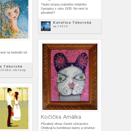
Titulní strana známého módního
časopisu z roku 1935. No není to
půvabné?
Kateřina Táborská
retro
na
vaný na hedvábí od
a Táborská
tické obrazy
Kočička Amálka
Půvabný obraz české výtvarnice.
Obdivuji tu kombinaci barev a struktur.