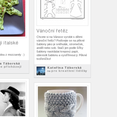
Vánoční řetěz
Chcete si na Vánoce vyrobit s dětmi
vánoční řetěz? Podívejte se na pěkné
í italské
šablony jako je sněhulák, stromeček,
anděl nebo sob. Stačí jen podle šířky
šablony naskládat krepový papír,
dou z mozzarely : )
obkreslit šablonu a vystříhnout ji. Pěkné
tvořeníčko!
a Táborská
e přicházejí
Kateřina Táborská
pro kreativní lidičky
na