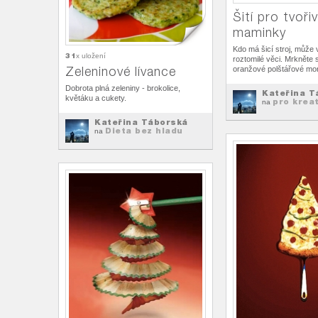
Šití pro tvoři
maminky
Kdo má šicí stroj, může 
31
x uložení
roztomilé věci. Mrkněte 
Zeleninové lívance
oranžové polštářové mon
Dobrota plná zeleniny - brokolice,
Kateřina T
květáku a cukety.
pro kreat
na
Kateřina Táborská
Dieta bez hladu
na