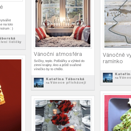
vé
vytvářet
se na toto
strum : )
áborská
ivní lidičky
Vánoční atmosféra
Vánočně v
ramínko
Svíčky, teplo. Polštářky a výhled do
zimní krajiny. Ano a ještě svařené
vínečko by to chtělo.
Kateřin
Vánoc
na
Kateřina Táborská
Vánoce přicházejí
na