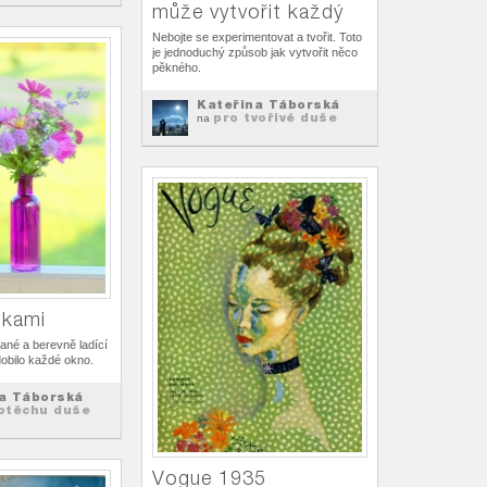
může vytvořit každý
Nebojte se experimentovat a tvořit. Toto
je jednoduchý způsob jak vytvořit něco
pěkného.
Kateřina Táborská
pro tvořivé duše
na
tkami
né a berevně ladící
dobilo každé okno.
a Táborská
otěchu duše
Vogue 1935