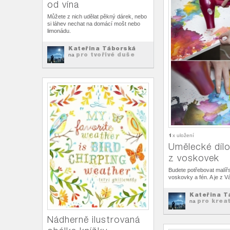
od vína
Můžete z nich udělat pěkný dárek, nebo
si láhev nechat na domácí mošt nebo
limonádu.
Kateřina Táborská
pro tvořivé duše
na
1
x uložení
Umělecké díl
z voskovek
Budete potřebovat malířs
voskovky a fén. A je z V
Kateřina T
pro kreat
na
Nádherně ilustrovaná