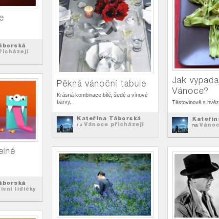
e
áborská
řicházejí
Jak vypadaj
Pěkná vánoční tabule
Vánoce?
Krásná kombinace bílé, šedé a vínové
barvy.
Těstovinově s hvěz
Kateřina Táborská
Kateřin
Vánoce přicházejí
Vánoc
na
na
elné
áborská
ivní lidičky