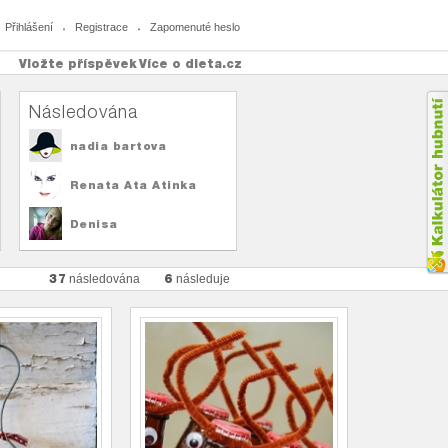
Přihlášení
Registrace
Zapomenuté heslo
Vložte příspěvek
Více o dieta.cz
Následována
nadia bartova
Renata Ata Atinka
Denisa
37
6
následována
následuje