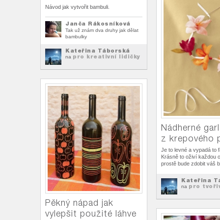
Návod jak vytvořit bambuli.
Janča Rákosníková
Tak už znám dva druhy jak dělat
bambulky
Kateřina Táborská
pro kreativní lidičky
na
Nádherné gar
z krepového 
Je to levné a vypadá to f
Krásně to oživí každou 
prostě bude zdobit váš b
Kateřina T
pro tvoř
na
Pěkný nápad jak
vylepšit použité láhve