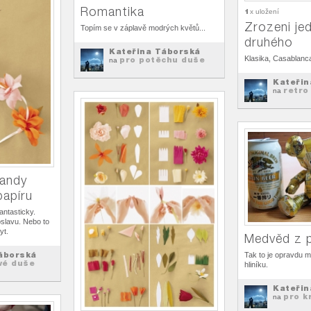
Romantika
1
x uložení
Zrozeni je
Topím se v záplavě modrých květů...
druhého
Kateřina Táborská
Klasika, Casablanca
pro potěchu duše
na
Kateřin
retro
na
landy
papíru
antasticky.
oslavu. Nebo to
yt.
Medvěd z 
áborská
Tak to je opravdu m
ivé duše
hliníku.
Kateřin
pro kr
na