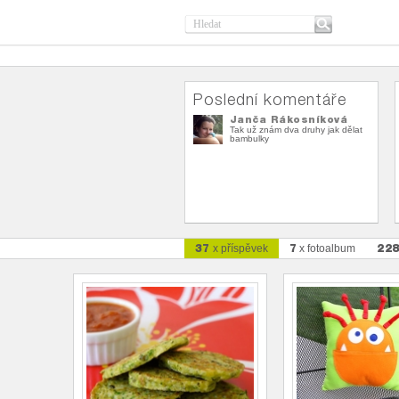
Poslední komentáře
Janča Rákosníková
Tak už znám dva druhy jak dělat
bambulky
37
7
22
x příspěvek
x fotoalbum