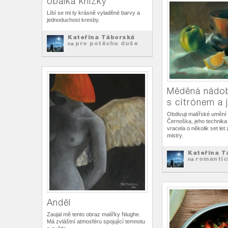
obálka knížky
Líbí se mi ty krásně vyladěné barvy a
jednoduchost kresby.
Kateřina Táborská
pro potěchu duše
na
Měděná nádo
s citrónem a 
Obdivuji malířské umění
Černoška, jeho technika
vracela o několik set let
mistry.
Kateřina T
romantic
na
Anděl
Zaujal mě tento obraz malířky Niughe.
Má zvláštní atmosféru spojující temnotu