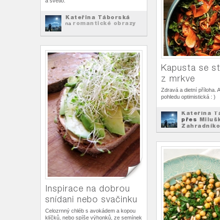
a světlo.
Kateřina Táborská
romantické obrazy
na
Kapusta se s
z mrkve
Zdravá a dietní příloha. A
pohledu optimistická : )
Kateřina T
přes
Miluš
Zahradníko
Dieta be
na
Inspirace na dobrou
snídani nebo svačinku
Celozrnný chléb s avokádem a kopou
klíčků, nebo spíše výhonků, ze semínek