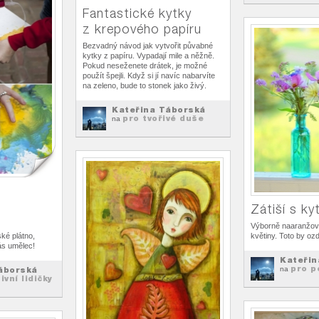
Fantastické kytky
z krepového papíru
Bezvadný návod jak vytvořit půvabné
kytky z papíru. Vypadají mile a něžně.
Pokud neseženete drátek, je možné
použít špejli. Když si jí navíc nabarvíte
na zeleno, bude to stonek jako živý.
Kateřina Táborská
pro tvořivé duše
na
o
Zátiší s ky
Výborně naaranžova
ké plátno,
květiny. Toto by oz
ás umělec!
Kateřin
pro p
áborská
na
ivní lidičky