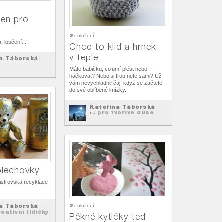
den pro
2
x uložení
, loučení...
Chce to klid a hrnek
v teple
a Táborská
Máte babičku, co umí plést nebo
háčkovat? Nebo si troufnete sami? Už
vám nevychladne čaj, když se začtete
do své oblíbené knížky.
Kateřina Táborská
pro tvořivé duše
na
plechovky
istrovská recyklace
a Táborská
2
x uložení
eativní lidičky
Pěkné kytičky teď