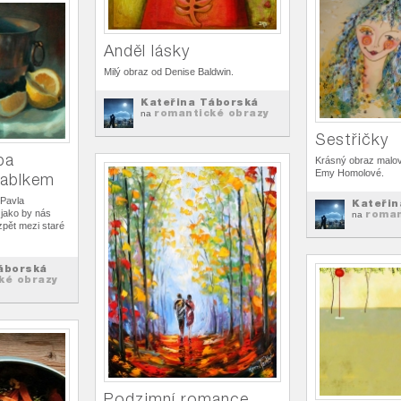
Anděl lásky
Milý obraz od Denise Baldwin.
Kateřina Táborská
romantické obrazy
na
Sestřičky
ba
Krásný obraz malo
Emy Homolové.
jablkem
 Pavla
Kateřin
roman
 jako by nás
na
 zpět mezi staré
áborská
ké obrazy
Podzimní romance