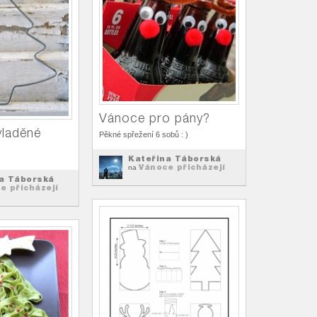
Vánoce pro pány?
yladěné
Pěkné spřežení 6 sobů : )
Kateřina Táborská
Vánoce přicházejí
na
a Táborská
e přicházejí