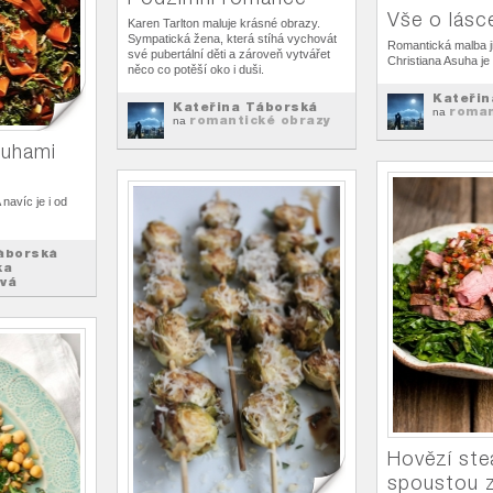
Vše o lásc
Karen Tarlton maluje krásné obrazy.
Sympatická žena, která stíhá vychovát
Romantická malba j
své pubertální děti a zároveň vytvářet
Christiana Asuha j
něco co potěší oko i duši.
Kateřin
Kateřina Táborská
roman
na
romantické obrazy
na
tuhami
 navíc je i od
áborská
ka
vá
z hladu
Hovězí ste
spoustou z