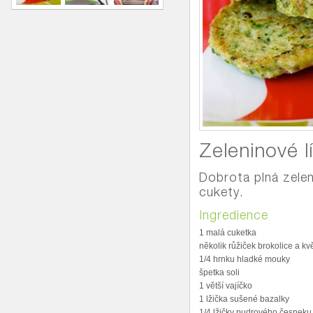
Zeleninové l
Dobrota plná zelen
cukety.
Ingredience
1 malá cuketka
několik růžiček brokolice a kv
1/4 hrnku hladké mouky
špetka soli
1 větší vajíčko
1 lžička sušené bazalky
1/4 lžičky pudrového česneku