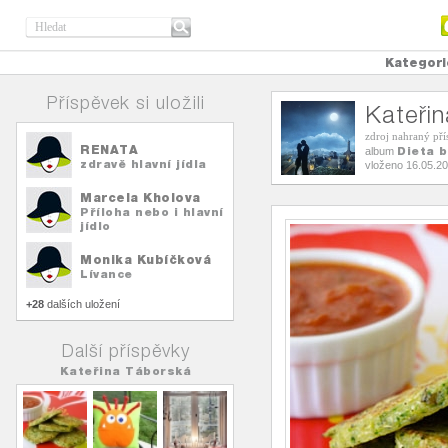
Kategori
Příspěvek si uložili
Kateři
zdroj nahraný př
RENATA
Dieta 
album
zdravě hlavní jídla
vloženo 16.05.2
Marcela Kholova
Příloha nebo i hlavní
jídlo
Monika Kubíčková
Lívance
+28
dalších uložení
Další příspěvky
Kateřina Táborská