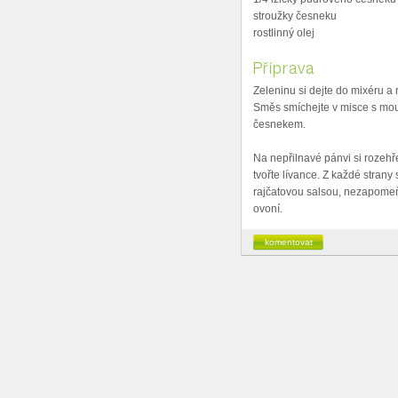
stroužky česneku
rostlinný olej
Příprava
Zeleninu si dejte do mixéru a r
Směs smíchejte v misce s mou
česnekem.
Na nepřilnavé pánvi si rozehř
tvořte lívance. Z každé strany 
rajčatovou salsou, nezapomeňte
ovoní.
komentovat