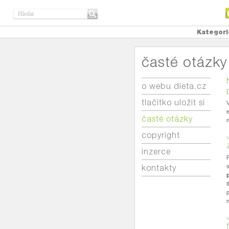
Kategori
časté otázky
o webu dieta.cz
tlačítko uložit si
V
e
časté otázky
n
copyright
inzerce
P
kontakty
s
t
p
n