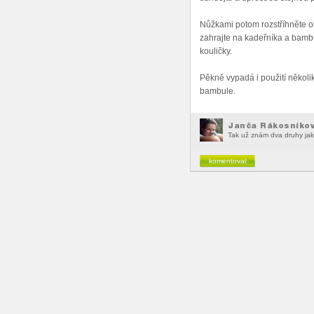
Nůžkami potom rozstříhněte o
zahrajte na kadeřníka a bamb
kouličky.
Pěkně vypadá i použití několi
bambule.
Janča Rákosníko
Tak už znám dva druhy jak
komentovat