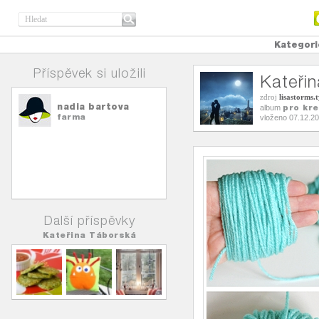
Kategori
Příspěvek si uložili
Kateři
zdroj
lisastorms
nadia bartova
pro kre
album
farma
vloženo 07.12.2
Další příspěvky
Kateřina Táborská