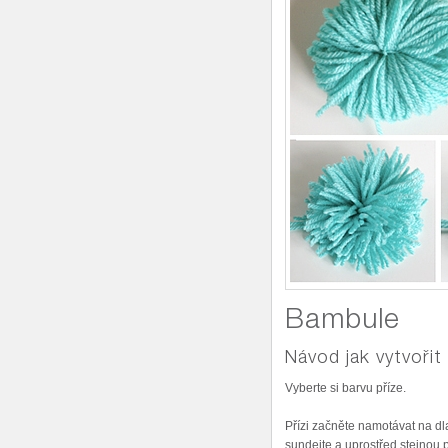
Bambule
Návod jak vytvořit
Vyberte si barvu příze.
Přízi začněte namotávat na dla
sundejte a uprostřed stejnou p