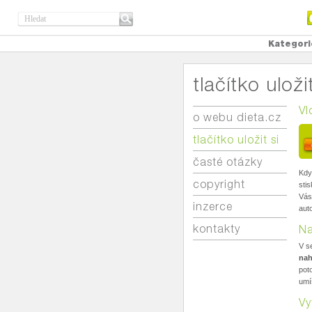
Kategori
tlačítko uložit
Vl
o webu dieta.cz
tlačítko uložit si
časté otázky
Kdy
copyright
stis
Vás
inzerce
aut
kontakty
Na
V s
nah
pot
umís
Vy