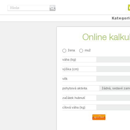
Kategori
Online kalku
žena
muž
váha (kg)
výška (cm)
věk
pohybová aktivita
začátek hubnutí
cílová váha (kg)
spočítat