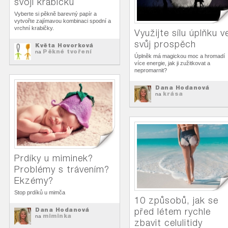
svojí krabičku
Vyberte si pěkně barevný papír a
vytvořte zajímavou kombinaci spodní a
vrchní krabičky.
Využijte sílu úplňku v
svůj prospěch
Květa Hovorková
Pěkné tvoření
na
Úplněk má magickou moc a hromadí
více energie, jak ji zužitkovat a
nepromarnit?
Dana Hodanová
krása
na
Prdíky u miminek?
Problémy s trávením?
Ekzémy?
Stop prdíků u mimča
10 způsobů, jak se
Dana Hodanová
před létem rychle
miminka
na
zbavit celulitidy