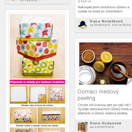
2023
Nakoupila jsem turistickou výbavu a
vydala se toulat po Jeseníkách.
Dana Nováčková
Hubnutí turistkou
na
Domácí medový
peeling
Chcete mít krásnou pleť po celý rok?
Využijte detoxikačních účinků medu a
připravte si účinný medový peeling.
Dana Hodanová
celulitida
na