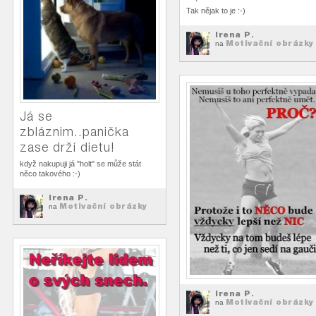
Tak nějak to je :-)
Irena P.
Motivační obrázky
na
Já se
zbláznim..panička
zase drží dietu!
když nakupuji já "holt" se může stát
něco takového :-)
Irena P.
Motivační obrázky
na
Irena P.
Motivační obrázky
na