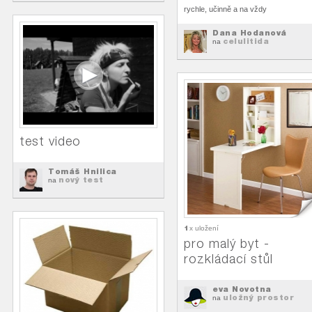
rychle, učinně a na vždy
Dana Hodanová
celulitida
na
test video
Tomáš Hnilica
nový test
na
1
x uložení
pro malý byt -
rozkládací stůl
eva Novotna
uložný prostor
na