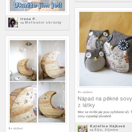
Irena P.
Motivační obrázky
na
1
x uložení
Nápad na pěkné sovy
z látky
Moc se mi líbí jak jsou vyřešené oči. 
sovy vypadají půvabně.
Kateřina Hájková
1
x uložení
Šiju, šijeme
na