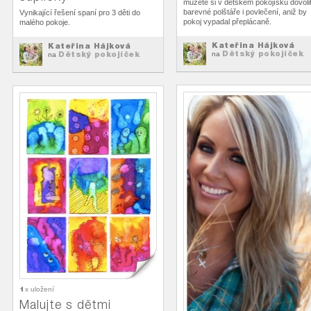
můžete si v dětském pokojíšku dovoli
barevné polštáře i povlečení, aniž by
Vynikající řešení spaní pro 3 děti do
pokoj vypadal přeplácaně.
malého pokoje.
Kateřina Hájková
Kateřina Hájková
Dětský pokojíček
Dětský pokojíček
na
na
1
x uložení
Malujte s dětmi