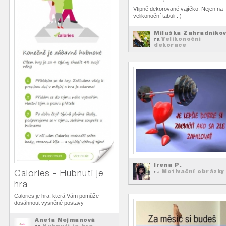
Vtipně dekorované vajíčko. Nejen na
velikonoční tabuli : )
Miluška Zahradníko
Velikonoční
na
dekorace
Irena P.
Motivační obrázky
Calories - Hubnutí je
na
hra
Calories je hra, která Vám pomůže
dosáhnout vysněné postavy
Aneta Nejmanová
Hubnutí je hra