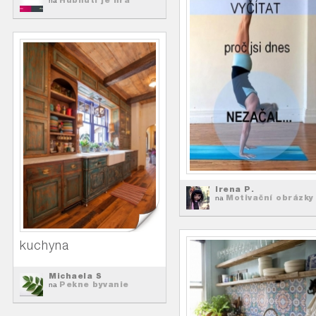
na
Irena P.
Motivační obrázky
na
kuchyna
Michaela S
Pekne byvanie
na