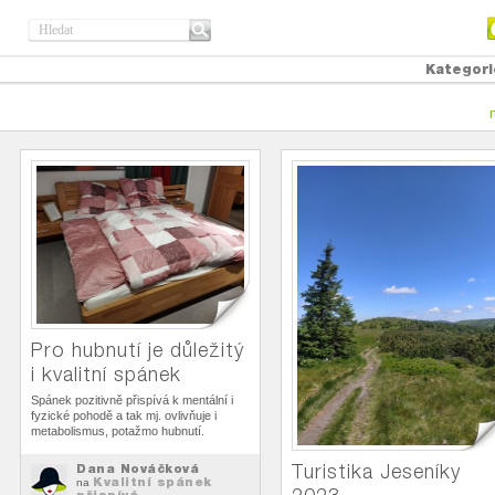
Kategori
Pro hubnutí je důležitý
i kvalitní spánek
Spánek pozitivně přispívá k mentální i
fyzické pohodě a tak mj. ovlivňuje i
metabolismus, potažmo hubnutí.
Turistika Jeseníky
Dana Nováčková
Kvalitní spánek
na
přispívá...