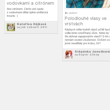
vodovkami a citrónem
Ano citrónem. Citrón umí spolu
s vodovkami dělat úplná umělecká
2
x uložení
kouzla : )
Polodlouhé vlasy ve
vrstvách
Kateřina Hájková
jak zabavit děti
na
Kdybych měla hodně vlasů určitě byc
volila tento sestříhaný účes. Nebo by 
šlo dohnat napojováním vlasů? S tím 
nemám osobní zkušenost. Ovšem co
jsme neudělaly pro krásu, že?
Štěpánka Janečková
Super účesy
na