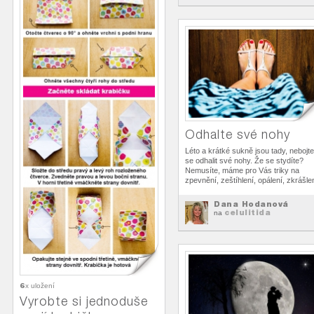
Odhalte své nohy
Léto a krátké sukně jsou tady, nebojte
se odhalit své nohy. Že se stydíte?
Nemusíte, máme pro Vás triky na
zpevnění, zeštíhlení, opálení, zkrášle
Dana Hodanová
celulitida
na
6
x uložení
Vyrobte si jednoduše