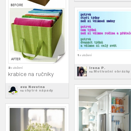
1
x uložení
Irena P.
2
x uložení
Motivační obrázky
na
krabice na ručníky
eva Novotna
chytré nápady
na