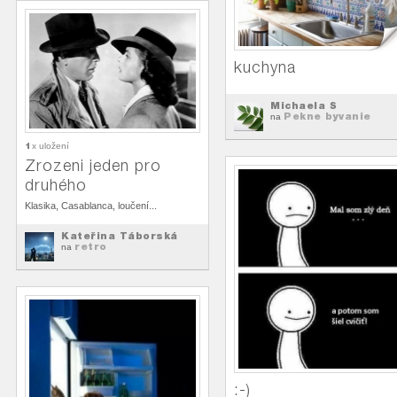
kuchyna
Michaela S
Pekne byvanie
na
1
x uložení
Zrozeni jeden pro
druhého
Klasika, Casablanca, loučení...
Kateřina Táborská
retro
na
:-)