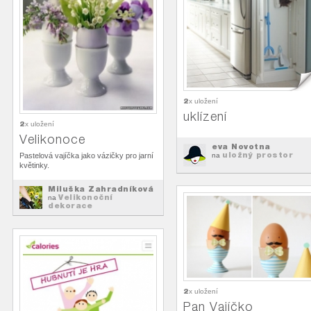
2
x uložení
uklízení
2
x uložení
Velikonoce
eva Novotna
uložný prostor
na
Pastelová vajíčka jako vázičky pro jarní
květinky.
Miluška Zahradníková
Velikonoční
na
dekorace
2
x uložení
Pan Vajíčko