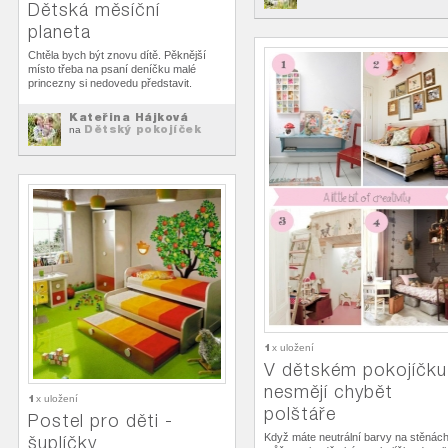
Dětská měsíční
planeta
Chtěla bych být znovu dítě. Pěknější
místo třeba na psaní deníčku malé
princezny si nedovedu představit.
Kateřina Hájková
Dětský pokojíček
na
1
x uložení
V dětském pokojíčku
nesmějí chybět
1
x uložení
polštáře
Postel pro děti -
Když máte neutrální barvy na stěnác
šuplíčky