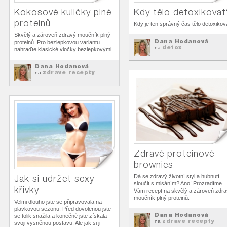
Kokosové kuličky plné
Kdy tělo detoxikovat
proteinů
Kdy je ten správný čas tělo detoxikov
Skvělý a zároveň zdravý moučník plný
Dana Hodanová
proteinů. Pro bezlepkovou variantu
detox
na
nahraďte klasické vločky bezlepkovými.
Dana Hodanová
zdrave recepty
na
Zdravé proteinové
brownies
Jak si udržet sexy
Dá se zdravý životní styl a hubnutí
sloučit s mlsáním? Ano! Prozradíme
křivky
Vám recept na skvělý a zároveň zdr
moučník plný proteinů.
Velmi dlouho jste se připravovala na
plavkovou sezonu. Před dovolenou jste
Dana Hodanová
se tolik snažila a konečně jste získala
zdrave recepty
na
svoji vysněnou postavu. Ale jak si ji