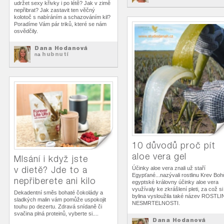
udržet sexy křivky i po létě? Jak v zimě
nepřibrat? Jak zastavit ten věčný
kolotoč s nabíráním a schazováním kil?
Poradíme Vám pár triků, které se nám
osvědčily.
Dana Hodanová
hubnutí
na
10 důvodů proč pít
aloe vera gel
Mlsání i když jste
v dietě? Jde to a
Účinky aloe vera znali už staří
Egypťané...nazývali rostlinu Krev Boh
nepřiberete ani kilo
egyptské královny účinky aloe vera
využívaly ke zkrášlení pleti, za což si
Dekadentní směs bohaté čokolády a
bylina vysloužila také název ROSTLI
sladkých malin vám pomůže uspokojit
NESMRTELNOSTI.
touhu po dezertu. Zdravá snídaně či
svačina plná proteinů, vyberte si....
Dana Hodanová