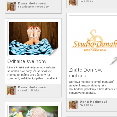
zdraví
na
Dana Hodanová
zdrave recepty
na
Odhalte své nohy
Léto a krátké sukně jsou tady, nebojte
Znáte Dornovu
se odhalit své nohy. Že se stydíte?
metodu
Nemusíte, máme pro Vás triky na
zpevnění, zeštíhlení, opálení, zkrášlení
Dornova metoda je jemná manuální
terapie, která pomáhá vyřešit
Dana Hodanová
dlouhodobé problémy s bolestmi celé
celulitida
na
pohybového aparátu.
Dana Hodanová
zdraví
na