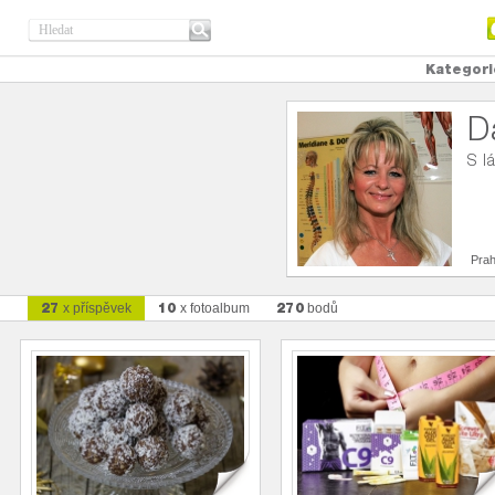
Kategori
D
S l
Pra
27
10
270
x příspěvek
x fotoalbum
bodů