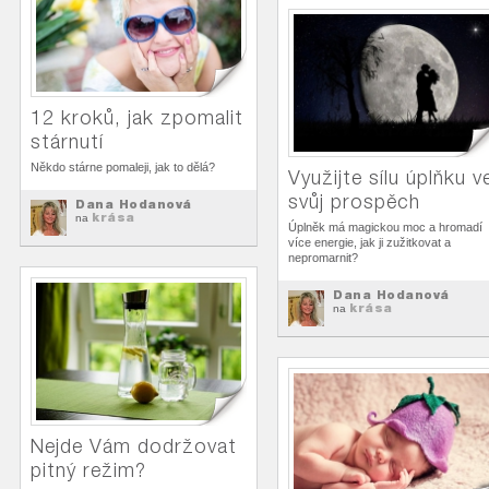
12 kroků, jak zpomalit
stárnutí
Někdo stárne pomaleji, jak to dělá?
Využijte sílu úplňku v
svůj prospěch
Dana Hodanová
krása
na
Úplněk má magickou moc a hromadí
více energie, jak ji zužitkovat a
nepromarnit?
Dana Hodanová
krása
na
Nejde Vám dodržovat
pitný režim?