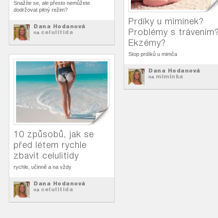
Snažíte se, ale přesto nemůžete
dodržovat pitný režim?
Prdíky u miminek?
Dana Hodanová
Problémy s trávením
celulitida
na
Ekzémy?
Stop prdíků u mimča
Dana Hodanová
miminka
na
10 způsobů, jak se
před létem rychle
zbavit celulitidy
rychle, učinně a na vždy
Dana Hodanová
celulitida
na