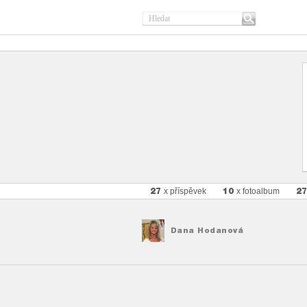
27
10
2
x příspěvek
x fotoalbum
Dana Hodanová