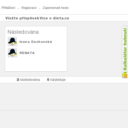
Přihlášení
Registrace
Zapomenuté heslo
Vložte příspěvek
Více o dieta.cz
Následována
Ivana Dachovská
RENATA
2
0
následována
následuje