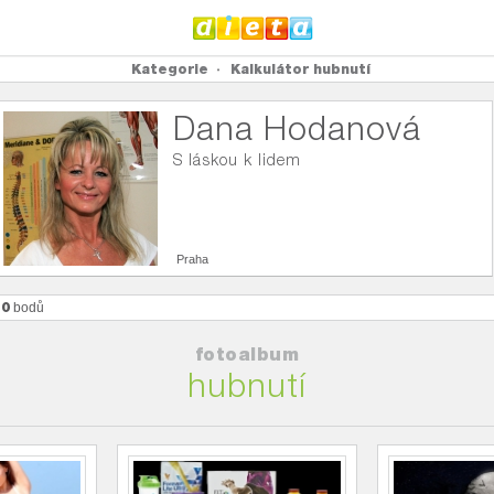
Kategorie
Kalkulátor hubnutí
Dana Hodanová
S láskou k lidem
Praha
70
bodů
fotoalbum
hubnutí