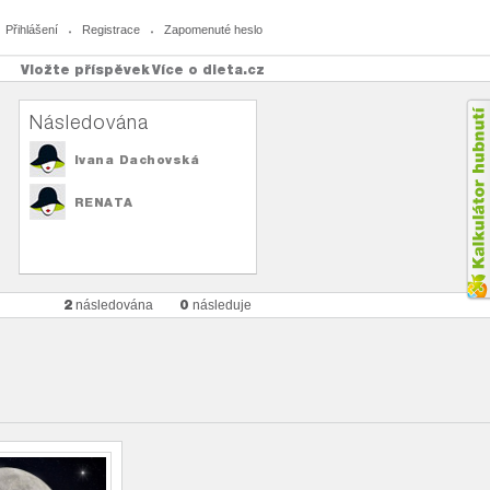
Přihlášení
Registrace
Zapomenuté heslo
Vložte příspěvek
Více o dieta.cz
Následována
Ivana Dachovská
RENATA
2
0
následována
následuje