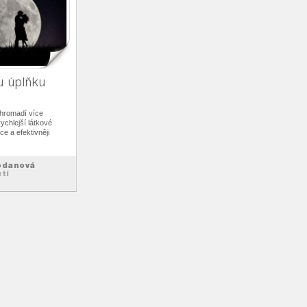
lu úplňku
 hromadí více
ychlejší látkové
e a efektivněji
odanová
tí