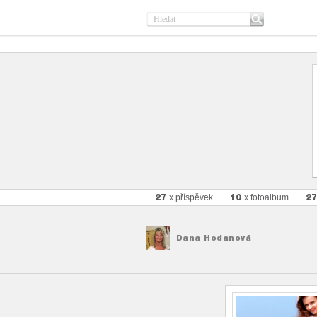
27
10
2
x příspěvek
x fotoalbum
Dana Hodanová