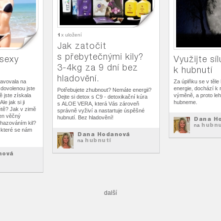
1
x uložení
Jak zatočit
s přebytečnými kily?
 sexy
Využijte sí
3-4kg za 9 dní bez
k hubnutí
hladovění.
pravovala na
Za úplňku se v těle
dovolenou jste
energie, dochází k r
Potřebujete zhubnout? Nemáte energii?
ě jste získala
výměně, a proto lehc
Dejte si detox s C9 - detoxikační kúra
e jak si ji
hubneme.
s ALOE VERA, která Vás zároveň
létě? Jak v zimě
správně vyživí a nastartuje úspěšné
ten věčný
hubnutí. Bez hladovění!
Dana H
chazováním kil?
hubnu
na
 které se nám
Dana Hodanová
hubnutí
na
nová
další