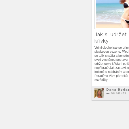
Jak si udržet
křivky
Velmi dlouho jste se při
plavkovou sezonu. Před 
se tolik snažila a konečn
svoji vysněnou postavu. Al
udržet sexy křivky i po 
nepřibrat? Jak zastavit 
kolotoč s nabíráním a s
Poradíme Vám pár triků,
osvědčily.
Dana Hoda
hubnutí
na