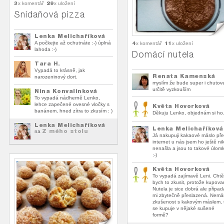
3
29
x komentář
x uložení
Snídaňová pizza
Lenka Melichaříková
A počkejte až ochutnáte :-) úplná
4
11
x komentář
x uložení
lahoda :-)
Domácí nutela
Tara H.
Vypadá to krásně, jak
Renata Kamenská
narozeninový dort.
myslím že bude super i chutov
určitě vyzkouším
Nina Konvalinková
To vypadá nádherně Lenko,
lehce zapečené ovesné vločky s
Květa Hovorková
banánem, hned zítra to zkusím : )
Děkuju Lenko, objednám si ho
Lenka Melichaříková
Lenka Melichaříková
Z mého stolu
na
Já nakupuji kakaové máslo př
internet u nás jsem ho ještě ni
nenašla a jsou to takové úlom
:-)
Květa Hovorková
To vypadá zajímavě Leni. Chtě
bych to zkusit, protože kupov
Nutela je sice dobrá ale připad
mi zbytečně přeslazená. Nem
zkušenost s kakovým máslem, 
se kupuje v nějaké sušené
formě?