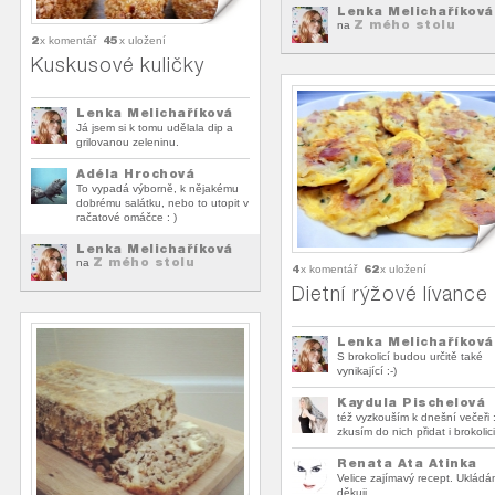
Lenka Melichaříková
Z mého stolu
na
2
45
x komentář
x uložení
Kuskusové kuličky
Lenka Melichaříková
Já jsem si k tomu udělala dip a
grilovanou zeleninu.
Adéla Hrochová
To vypadá výborně, k nějakému
dobrému salátku, nebo to utopit v
račatové omáčce : )
Lenka Melichaříková
Z mého stolu
na
4
62
x komentář
x uložení
Dietní rýžové lívance
Lenka Melichaříková
S brokolicí budou určitě také
vynikající :-)
Kaydula Pischelová
též vyzkouším k dnešní večeři :
zkusím do nich přidat i brokolici
Renata Ata Atinka
Velice zajímavý recept. Uklád
děkuji.