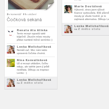
Marie Dostálová
Výborné, dnes jsem rýžové
lívance vyzkoušela. Bílé pšeni
3
11
x komentář
x uložení
mouky je všude hodně, je to
Čočková sekaná
zajímavá alternativa. Děkuju L
Lenka Melichaříková
Z mého stolu
na
Renata Ata Atinka
Tento recept vypadá také
báječně. Zkusím místo mouky
přidat namleté lněné semínko:-)
Lenka Melichaříková
Nemáš zač. Moc nám takto
upravená čočoka chutná.
Nina Konvalinková
Už si recept ukládám, čočku
miluju, ale takhle jsem jí ještě
nedělala. Děkuju za inspiraci
Lenko : )
Lenka Melichaříková
Z mého stolu
na