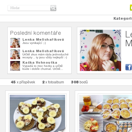
Kategori
L
Poslední komentáře
Lenka Melichaříková
M
Jsou vynikající ;-)
Lenka Melichaříková
Určitě zkus mám ráda jednoduché
recepty .. ty jsou vždy nejlepší :-)
Kačka Vohnoutka
Vypadá to moc hezky a určitě
bude i dobře chutnat. Určitě...
45
2
308
x příspěvek
x fotoalbum
bodů