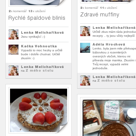
2
11
x komentář
x uložení
2
13
x komentář
x uložení
Zdravé muffiny
Rychlé špaldové blinis
Lenka Melichaříková
Určitě zkus mám ráda jednodu
Lenka Melichaříková
recepty .. ty jsou vždy nejlepší :
Jsou vynikající ;-)
Adéla Hrochová
Kačka Vohnoutka
Lenko, byla jsem mile překvap
Vypadá to moc hezky a určitě
bábovkou z rozemletých
bude i dobře chutnat. Určitě
ovesných vloček, kterou mi
zkusím :-)
přinesla moje mamka. Zkusím i
Tvůj recept, vypadá velmi
Lenka Melichaříková
jednoduše.
Z mého stolu
na
Lenka Melichaříková
Z mého stolu
na