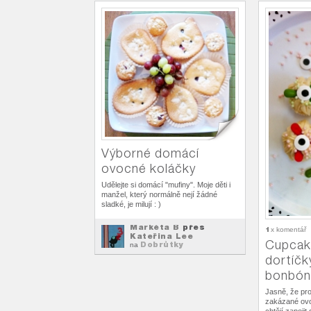
Výborné domácí
ovocné koláčky
Udělejte si domácí "mufiny". Moje děti i
manžel, který normálně nejí žádné
sladké, je milují : )
Markéta B
přes
1
x komentář
Kateřina Lee
Cupcak
Dobrůtky
na
dortíč
bonbón
Jasně, že pro
zakázané ovoc