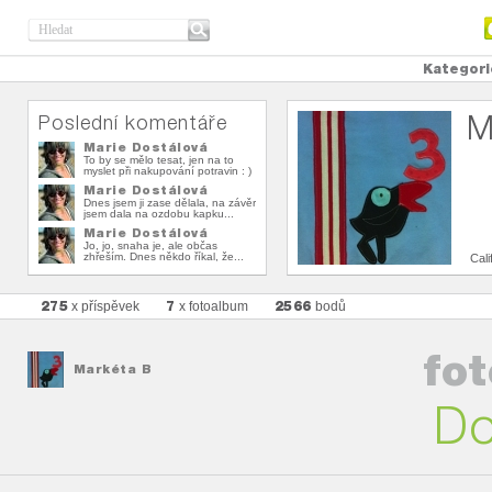
Kategori
M
Poslední komentáře
Marie Dostálová
To by se mělo tesat, jen na to
myslet při nakupování potravin : )
Marie Dostálová
Dnes jsem ji zase dělala, na závěr
jsem dala na ozdobu kapku...
Marie Dostálová
Jo, jo, snaha je, ale občas
zhřeším. Dnes někdo říkal, že...
Cali
275
7
2566
x příspěvek
x fotoalbum
bodů
fo
Markéta B
Do