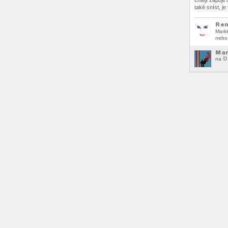
chtějí zapojit
také sníst, je
Ren
Marké
nebo 
Mar
D
na