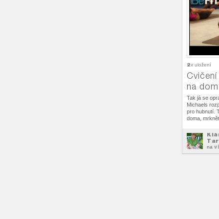
2
x uložení
Cvičení
na dom
Tak já se opra
Michaels roz
pro hubnutí. T
doma, mrknět
Klá
Tar
v
na