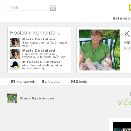
Kategori
K
Poslední komentáře
Marie Dostálová
Mít
S tou harisou to má říz. Chutnalo
mi to : )
je 
Marie Dostálová
U nás doma se fritata už
zabydlela, je to rychlé, můžu být...
Miroslava Jindrová
ukuchtíno, tak uvidíme, jak to
bude chutnat :-)
57
6
342
x příspěvek
x fotoalbum
bodů
Klára Rychterová
vič