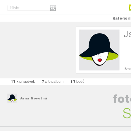
Kategori
J
Brn
17
7
17
x příspěvek
x fotoalbum
bodů
fo
Jana Novotná
S