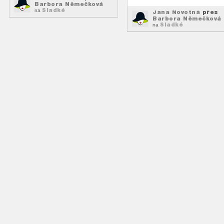
Barbora Němečková
Sladké
na
Jana Novotná
přes
Barbora Němečková
Sladké
na