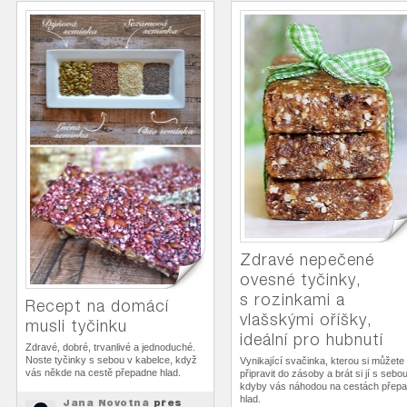
Zdravé nepečené
ovesné tyčinky,
s rozinkami a
Recept na domácí
vlašskými oříšky,
musli tyčinku
ideální pro hubnutí
Zdravé, dobré, trvanlivé a jednoduché.
Noste tyčinky s sebou v kabelce, když
Vynikající svačinka, kterou si můžete
vás někde na cestě přepadne hlad.
připravit do zásoby a brát si jí s sebou
kdyby vás náhodou na cestách přepa
hlad.
Jana Novotná
přes