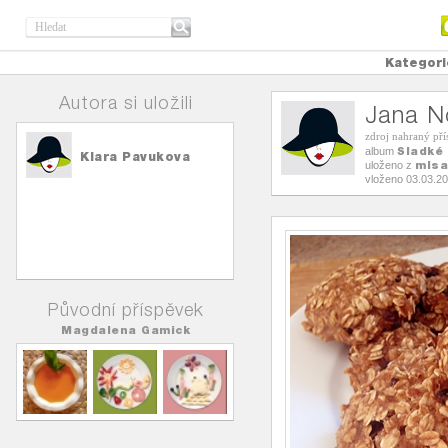
Kategori
Autora si uložili
Jana N
zdroj nahraný př
Sladké
album
Klara Pavukova
mlsa
uloženo z
vloženo 03.03.2
Původní příspěvek
Magdalena Gamick