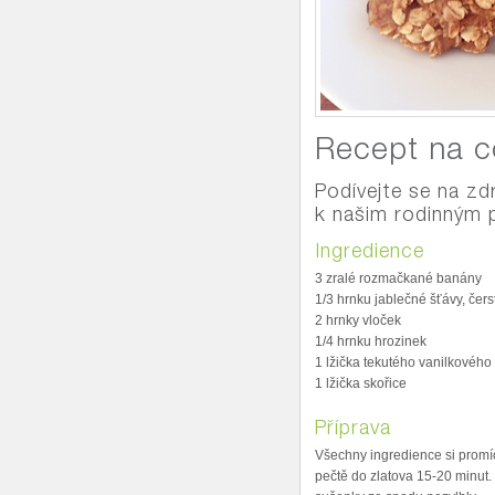
Recept na c
Podívejte se na zd
k našim rodinným 
Ingredience
3 zralé rozmačkané banány
1/3 hrnku jablečné šťávy, čers
2 hrnky vloček
1/4 hrnku hrozinek
1 lžička tekutého vanilkového 
1 lžička skořice
Příprava
Všechny ingredience si promíc
pečtě do zlatova 15-20 minut