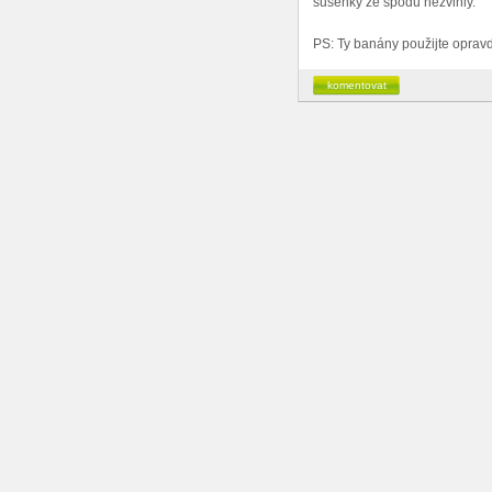
sušenky ze spodu nezvlhly.
PS: Ty banány použijte opravd
komentovat