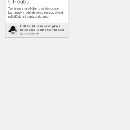
v troubě
Tak jsem s úspěchem, na doporučení
kamarádky, udělala tento recept. Uvnitř
roládiček je špenát s ricottou.
Edita Murínová
přes
Miluška Zahradníková
varenie
na