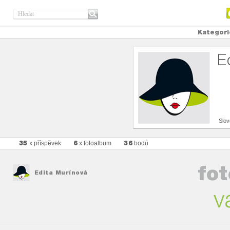
Kategori
E
Slo
35
6
36
x příspěvek
x fotoalbum
bodů
fo
Edita Murínová
v