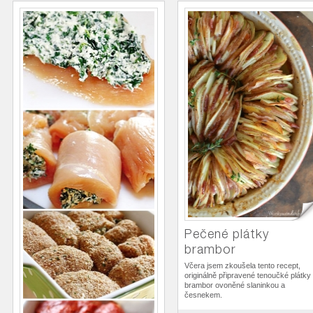
Pečené plátky
brambor
Včera jsem zkoušela tento recept,
originálně připravené tenoučké plátky
brambor ovoněné slaninkou a
česnekem.