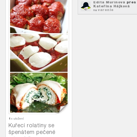
Edita Murínová
přes
Kateřina Hájková
varenie
na
1
x uložení
Kuřecí rolatiny se
špenátem pečené