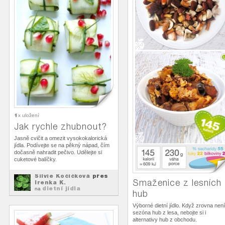
1
x uložení
Jak rychle zhubnout?
Jasně cvičit a omezit vysokokalorická
jídla. Podívejte se na pěkný nápad, čím
dočasně nahradit pečivo. Udělejte si
cuketové balíčky.
Silvie Kočičková
přes
Smaženice z lesních
Irenka K.
dietní jídla
na
hub
Výborné dietní jídlo. Když zrovna není
sezóna hub z lesa, nebojte si i
alternativy hub z obchodu.