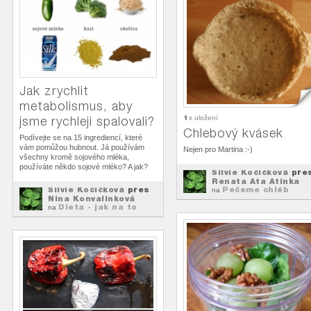
Jak zrychlit
metabolismus, aby
1
jsme rychleji spalovali?
x uložení
Chlebový kvásek
Podívejte se na 15 ingrediencí, které
vám pomůžou hubnout. Já používám
Nejen pro Martina :-)
všechny kromě sojového mléka,
používáte někdo sojové mléko? A jak?
Silvie Kočičková
pře
Renata Ata Atinka
Silvie Kočičková
přes
Pečeme chléb
na
Nina Konvalinková
Dieta - jak na to
na