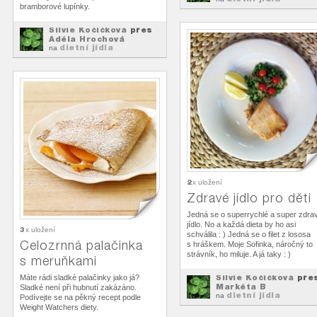
bramborové lupínky.
Silvie Kočičková
přes
Adéla Hrochová
dietní jídla
na
2
x uložení
Zdravé jídlo pro děti
Jedná se o superrychlé a super zdra
jídlo. No a každá dieta by ho asi
3
x uložení
schválila : ) Jedná se o filet z lososa
Celozrnná palačinka
s hráškem. Moje Sofinka, náročný to
strávník, ho miluje. A já taky : )
s meruňkami
Silvie Kočičková
pře
Máte rádi sladké palačinky jako já?
Markéta B
Sladké není při hubnutí zakázáno.
dietní jídla
na
Podívejte se na pěkný recept podle
Weight Watchers diety.