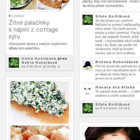
placky. Kdo má rád kořeněné - může 
do těsta přidat rozmarýnku.
5
x uložení
Silvie Kočičková
Já olej dávám po upečení.
Žitné palačinky
Natírám ho pomocí mašlovačky
s náplní z cottage
obou stran. On zavře povrch
placky a brání ztvrdnutí. Plack
sýru
jsou ale nejlepší čerstvé, ještě
teplé : ) Kamarádka dává troš
Včera jsem doma s velkým úspěchem
oleje i do těsta, ale podle mé
dělala tyto palačinky.
zkušenosti, když je kvalitní
mouka, tak to není potřeba.
Silvie Kočičková
přes
Božena Kubačáková
Květa Hovorková
Zdravé placky a
Chci to skusit,ale zajímalo by 
na
palačinky
naco je ten olej.Myslela jsem ,
se dáva do těsta.Nebo je to
jenom na to potření?
Renata Ata Atinka
To vypadá dost dobře... :-) Má
uloženo a určitě vyzkouším.
Silvie Kočičková
Pečeme chléb
na