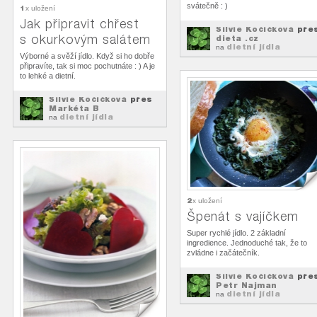
svátečně : )
1
x uložení
Jak připravit chřest
Silvie Kočičková
pře
s okurkovým salátem
dieta .cz
dietní jídla
na
Výborné a svěží jídlo. Když si ho dobře
připravíte, tak si moc pochutnáte : ) A je
to lehké a dietní.
Silvie Kočičková
přes
Markéta B
dietní jídla
na
2
x uložení
Špenát s vajíčkem
Super rychlé jídlo. 2 základní
ingredience. Jednoduché tak, že to
zvládne i začátečník.
Silvie Kočičková
pře
Petr Najman
dietní jídla
na