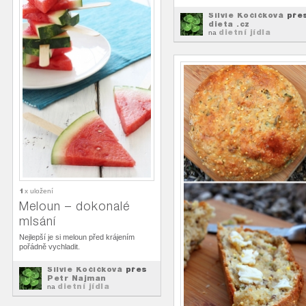
Silvie Kočičková
pře
dieta .cz
dietní jídla
na
1
x uložení
Meloun – dokonalé
mlsání
Nejlepší je si meloun před krájením
pořádně vychladit.
Silvie Kočičková
přes
Petr Najman
dietní jídla
na