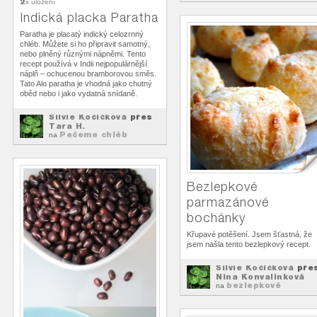
2
x uložení
Indická placka Paratha
Paratha je placatý indický celozrnný
chléb. Můžete si ho připravit samotný,
nebo plněný různými nápněmi. Tento
recept používá v Indii nejpopulárnější
náplň – ochucenou bramborovou směs.
Tato Alo paratha je vhodná jako chutný
oběd nebo i jako vydatná snídaně.
Silvie Kočičková
přes
Tara H.
Pečeme chléb
na
Bezlepkové
parmazánové
bochánky
Křupavé potěšení. Jsem šťastná, že
jsem našla tento bezlepkový recept.
Silvie Kočičková
pře
Nina Konvalinková
bezlepkově
na