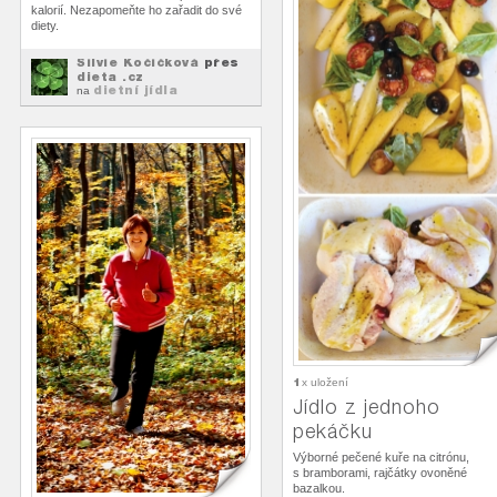
kalorií. Nezapomeňte ho zařadit do své
diety.
Silvie Kočičková
přes
dieta .cz
dietní jídla
na
1
x uložení
Jídlo z jednoho
pekáčku
Výborné pečené kuře na citrónu,
s bramborami, rajčátky ovoněné
bazalkou.