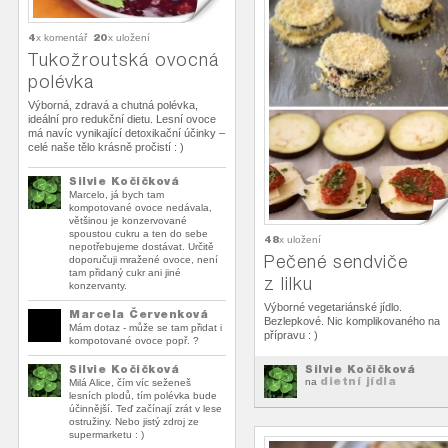
4
20
x komentář
x uložení
Tukožroutská ovocná
polévka
Výborná, zdravá a chutná polévka,
ideální pro redukční dietu. Lesní ovoce
má navíc vynikající detoxikační účinky –
celé naše tělo krásně pročistí : )
Silvie Kočičková
Marcelo, já bych tam
kompotované ovoce nedávala,
většinou je konzervované
spoustou cukru a ten do sebe
48
x uložení
nepotřebujeme dostávat. Určitě
Pečené sendviče
doporučuji mražené ovoce, není
tam přidaný cukr ani jiné
z lilku
konzervanty.
Výborné vegetariánské jídlo.
Marcela Červenková
Bezlepkové. Nic komplikovaného na
Mám dotaz - může se tam přidat i
přípravu : )
kompotované ovoce popř. ?
Silvie Kočičková
Silvie Kočičková
dietní jídla
na
Milá Alice, čím víc seženeš
lesních plodů, tím polévka bude
účinnější. Teď začínají zrát v lese
ostružiny. Nebo jistý zdroj ze
supermarketu : )