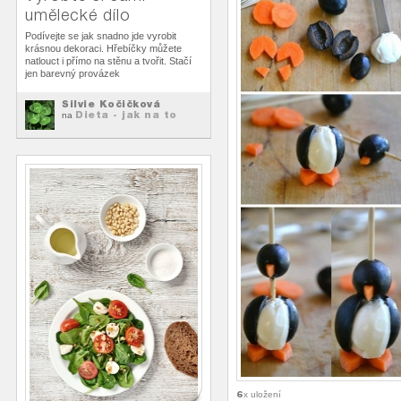
umělecké dílo
Podívejte se jak snadno jde vyrobit
krásnou dekoraci. Hřebíčky můžete
natlouct i přímo na stěnu a tvořit. Stačí
jen barevný provázek
Silvie Kočičková
Dieta - jak na to
na
6
x uložení