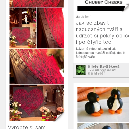
2
x uložení
Jak se zbavit
naducaných tváří a
udržet si pěkný oblič
i po čtyřicítce
Názorné video, ukazující jak
jednoduchou masáží obličeje docílit
štíhlejší tváře.
Silvie Kočičková
Jak vypadat
na
štíhlejší
Vyrobte si sami