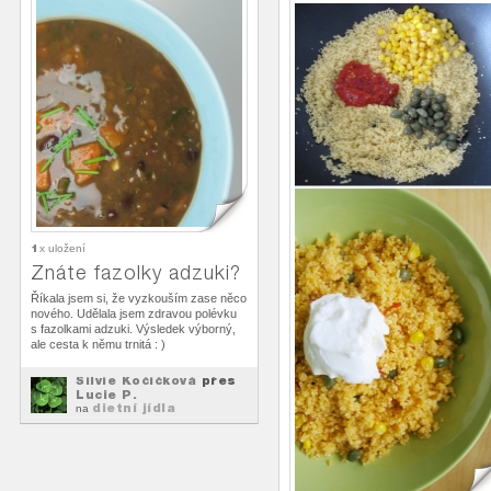
1
x uložení
Znáte fazolky adzuki?
Říkala jsem si, že vyzkouším zase něco
nového. Udělala jsem zdravou polévku
s fazolkami adzuki. Výsledek výborný,
ale cesta k němu trnitá : )
Silvie Kočičková
přes
Lucie P.
dietní jídla
na