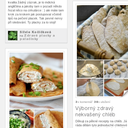
kvalita žádný zázrak, je to indická
angličtina a jakoby tam v pozadí někdo
řezal něco na cirkulárce : ) ale máte tam
krok za krokem jak postupovat včetně
tipů na pečení placek. Tak pevné nervy
při sledování. Ty placky za to stojí!
Silvie Kočičková
Zdravé placky a
na
palačinky
3
39
x komentář
x uložení
Výborný zdravý
nekvašený chléb
Děkuji za pěkné recepty na chléb. Já
ráda dělám tyto jednoduché chlebové