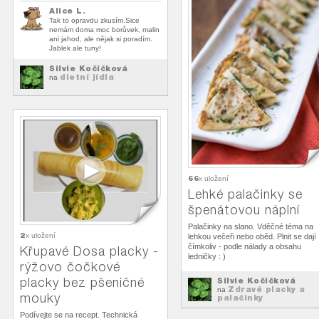
Alice L.
Tak to opravdu zkusím.Sice
nemám doma moc borůvek, malin
ani jahod, ale nějak si poradím.
Jablek ale tuny!
Silvie Kočičková
dietní jídla
na
66
x uložení
Lehké palačinky se
špenátovou náplní
Palačinky na slano. Vděčné téma na
2
x uložení
lehkou večeři nebo oběd. Plnit se dají
čímkoliv - podle nálady a obsahu
Křupavé Dosa placky -
ledničky : )
rýžovo čočkové
placky bez pšeničné
Silvie Kočičková
Zdravé placky a
na
mouky
palačinky
Podívejte se na recept. Technická