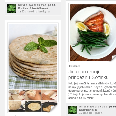
Silvie Kočičková
přes
Katka Šimáčková
Zdravé placky a
na
palačinky
1
x uložení
Jídlo pro mojí
princeznu Sofinku
Kdo jiný naučí jíst naše děti ryby, kdy
ne my, jejich rodiče. Když si vyberem
dobré suroviny, tak to není žádná věd
) Toto jídlo je navíc velmi rychlé, dá s
stihnout za 15 minut.
Silvie Kočičková
pře
Markéta B
dietní jídla
na