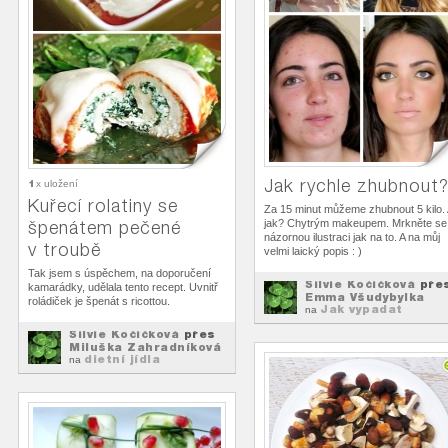
Jak rychle zhubnout
1
x uložení
Kuřecí rolatiny se
Za 15 minut můžeme zhubnout 5 kilo. 
špenátem pečené
jak? Chytrým makeupem. Mrkněte se
názornou ilustraci jak na to. A na můj
v troubě
velmi laický popis : )
Tak jsem s úspěchem, na doporučení
Silvie Kočičková
pře
kamarádky, udělala tento recept. Uvnitř
Emma Všudybylka
roládiček je špenát s ricottou.
Jak vypadat
na
štíhlejší
Silvie Kočičková
přes
Miluška Zahradníková
dietní jídla
na