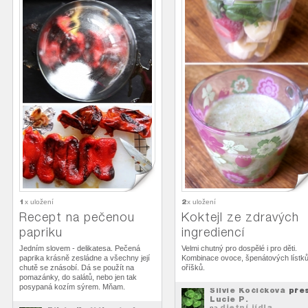
1
2
x uložení
x uložení
Recept na pečenou
Koktejl ze zdravých
papriku
ingrediencí
Jedním slovem - delikatesa. Pečená
Velmi chutný pro dospělé i pro děti.
paprika krásně zesládne a všechny její
Kombinace ovoce, špenátových lístků
chutě se znásobí. Dá se použít na
oříšků.
pomazánky, do salátů, nebo jen tak
posypaná kozím sýrem. Mňam.
Silvie Kočičková
pře
Lucie P.
dietní jídla
na