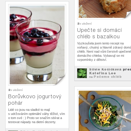
2
x uložení
Upečte si domácí
chléb s bazalkou
Vyzkoušela jsem tento recept na
voňavý, chutný a hlavně zdravý dom
chléb. Není nad vůni čerstvě upečen
domácího chleba. Vybavují se mi
vzpomínky z dětství.
Silvie Kočičková
pře
Kateřina Lee
Pečeme chléb
na
2
x uložení
Borůvkovo jogurtový
pohár
Lidé co jsou na sladké to mají
s udržováním optimální váhy těžké, vím
o tom své : ) Proto se snažím sbírat a
testovat nápady na dietní dezerty.