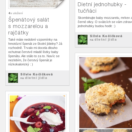
Dietní jednohubky -
tučňáci
4
x uložení
Skombinujte baby mozzarelu, mrkev 
Špenátový salát
černé olivy. O svátcích se vám zdrav
s mozzarelou a
jednohubky budou hodit : )
rajčátky
Silvie Kočičková
dietní jídla
Také máte nedobré vzpomínky na
na
hmotózní špenát ze školní jídelny? Já
rozhodně. Trvalo mi docela dlouho
ochutnat čerstvé mladé lístky baby
špenátu. Ale stálo to za to. Navíc se
nezlobím, že čerstvý špenát je
nízkokalorický : )
Silvie Kočičková
dietní jídla
na