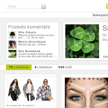
Kategori
S
Poslední komentáře
Vilo Cibula
Co 
Môj prvý chleba nechcel ani pes
jesť.......To, že ho máš...
dru
Marie Dostálová
Přesně můj styl : ) Pěkné.
Eva Nováková
Já jsem poslední dobou zjistila,
že pro moje tělo platí dobře se...
Kla
79
6
292
x příspěvek
x fotoalbum
bodů
1
1
x komentář
x uložení