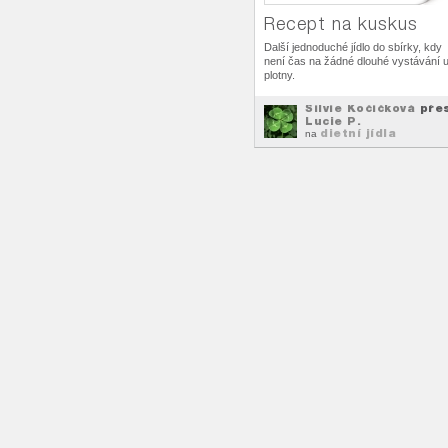
Recept na kuskus
Další jednoduché jídlo do sbírky, kdy
není čas na žádné dlouhé vystávání 
plotny.
Silvie Kočičková
pře
Lucie P.
dietní jídla
na