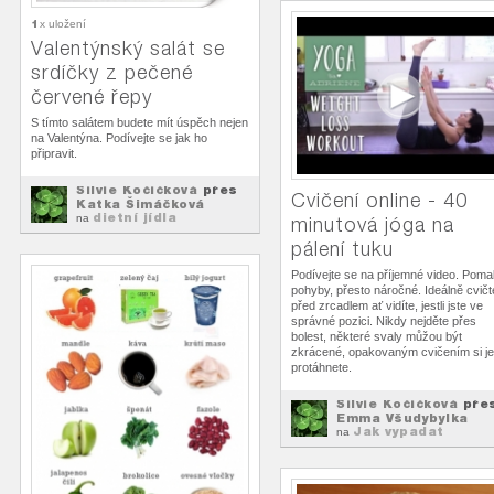
1
x uložení
Valentýnský salát se
srdíčky z pečené
červené řepy
S tímto salátem budete mít úspěch nejen
na Valentýna. Podívejte se jak ho
připravit.
Silvie Kočičková
přes
Cvičení online - 40
Katka Šimáčková
dietní jídla
na
minutová jóga na
pálení tuku
Podívejte se na příjemné video. Poma
pohyby, přesto náročné. Ideálně cvičt
před zrcadlem ať vidíte, jestli jste ve
správné pozici. Nikdy nejděte přes
bolest, některé svaly můžou být
zkrácené, opakovaným cvičením si je
protáhnete.
Silvie Kočičková
pře
Emma Všudybylka
Jak vypadat
na
štíhlejší