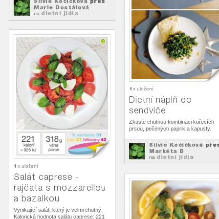
Silvie Kočičková
přes
Marie Dostálová
dietní jídla
na
1
x uložení
Dietní náplň do
sendviče
Zkuste chutnou kombinaci kuřecích
prsou, pečených paprik a kapusty.
Silvie Kočičková
pře
Markéta B
dietní jídla
na
1
x uložení
Salát caprese -
rajčata s mozzarellou
a bazalkou
Vynikající salát, který je velmi chutný.
Kalorická hodnota salátu caprese: 221