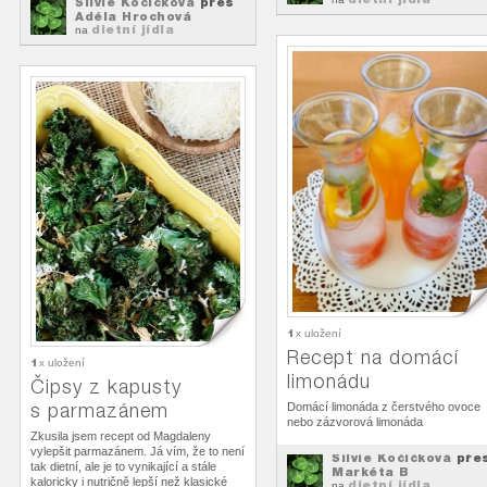
Silvie Kočičková
přes
Adéla Hrochová
dietní jídla
na
1
x uložení
Recept na domácí
1
x uložení
limonádu
Čipsy z kapusty
s parmazánem
Domácí limonáda z čerstvého ovoce
nebo zázvorová limonáda
Zkusila jsem recept od Magdaleny
vylepšit parmazánem. Já vím, že to není
Silvie Kočičková
pře
tak dietní, ale je to vynikající a stále
Markéta B
kaloricky i nutričně lepší než klasické
dietní jídla
na