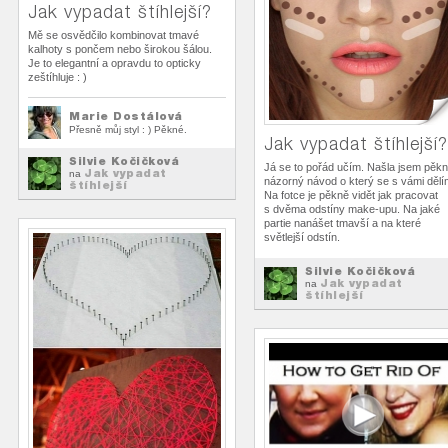
Jak vypadat štíhlejší?
Mě se osvědčilo kombinovat tmavé
kalhoty s pončem nebo širokou šálou.
Je to elegantní a opravdu to opticky
zeštíhluje : )
Marie Dostálová
Přesně můj styl : ) Pěkné.
Jak vypadat štíhlejší?
Silvie Kočičková
Já se to pořád učím. Našla jsem pěk
Jak vypadat
na
názorný návod o který se s vámi dělí
štíhlejší
Na fotce je pěkně vidět jak pracovat
s dvěma odstíny make-upu. Na jaké
partie nanášet tmavší a na které
světlejší odstín.
Silvie Kočičková
Jak vypadat
na
štíhlejší