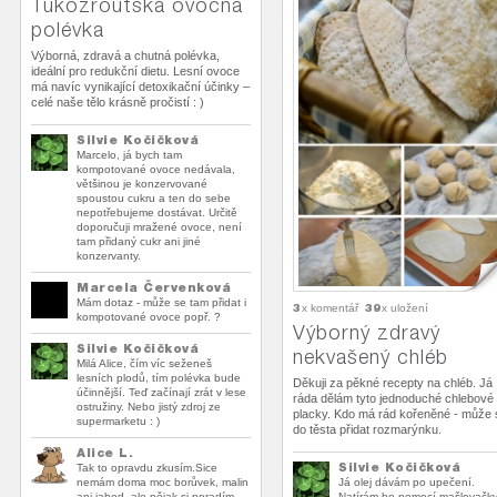
Tukožroutská ovocná
polévka
Výborná, zdravá a chutná polévka,
ideální pro redukční dietu. Lesní ovoce
má navíc vynikající detoxikační účinky –
celé naše tělo krásně pročistí : )
Silvie Kočičková
Marcelo, já bych tam
kompotované ovoce nedávala,
většinou je konzervované
spoustou cukru a ten do sebe
nepotřebujeme dostávat. Určitě
doporučuji mražené ovoce, není
tam přidaný cukr ani jiné
konzervanty.
Marcela Červenková
Mám dotaz - může se tam přidat i
3
39
x komentář
x uložení
kompotované ovoce popř. ?
Výborný zdravý
Silvie Kočičková
nekvašený chléb
Milá Alice, čím víc seženeš
lesních plodů, tím polévka bude
Děkuji za pěkné recepty na chléb. Já
účinnější. Teď začínají zrát v lese
ráda dělám tyto jednoduché chlebové
ostružiny. Nebo jistý zdroj ze
placky. Kdo má rád kořeněné - může 
supermarketu : )
do těsta přidat rozmarýnku.
Alice L.
Silvie Kočičková
Tak to opravdu zkusím.Sice
nemám doma moc borůvek, malin
Já olej dávám po upečení.
ani jahod, ale nějak si poradím.
Natírám ho pomocí mašlovačky