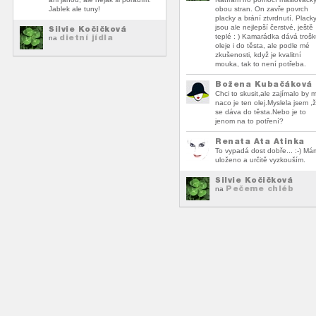
Jablek ale tuny!
obou stran. On zavře povrch
placky a brání ztvrdnutí. Plack
jsou ale nejlepší čerstvé, ještě
Silvie Kočičková
dietní jídla
teplé : ) Kamarádka dává troš
na
oleje i do těsta, ale podle mé
zkušenosti, když je kvalitní
mouka, tak to není potřeba.
Božena Kubačáková
Chci to skusit,ale zajímalo by 
naco je ten olej.Myslela jsem ,
se dáva do těsta.Nebo je to
jenom na to potření?
Renata Ata Atinka
To vypadá dost dobře... :-) Má
uloženo a určitě vyzkouším.
Silvie Kočičková
Pečeme chléb
na