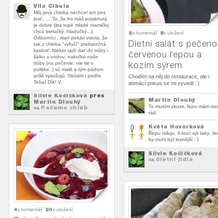
Vilo Cibula
Môj prvý chleba nechcel ani pes
jesť.......To, že ho máš prasknutý
je dobre (iba tupé mladé mamičky
chcú bielučký, hladučký...).
2
8
x komentář
x uložení
Odborníci , starí pekári vravia, že
Dietní salát s pečen
tak z chleba "vyfučí" prebytočná
kyslosť. Niekto radí dať do trúby i
červenou řepou a
šálku s vodou, nakoľko naše
kozím sýrem
trúby (na pečenie, nie tie v
politike..) sú malé a tým pádom
príliš vysušujú. Skúsim i podľa
Chodím na něj do restaurace, ale i
Teba! Dík! V.
domácí pokus se mi vyvedl : )
Silvie Kočičková
přes
Martin Dlouhý
Martin Dlouhý
To musím zkusit, řepu mám mo
Pečeme chléb
na
rád.
Květa Hovorková
Řepu miluju. A kozí sýr taky. Je
by mohl být levnější : )
Silvie Kočičková
dietní jídla
na
4
20
x komentář
x uložení