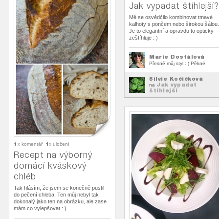
Jak vypadat štíhlejší?
Mě se osvědčilo kombinovat tmavé
kalhoty s pončem nebo širokou šálou.
Je to elegantní a opravdu to opticky
zeštíhluje : )
Marie Dostálová
Přesně můj styl : ) Pěkné.
Silvie Kočičková
Jak vypadat
na
štíhlejší
1
1
x komentář
x uložení
Recept na výborný
domácí kváskový
chléb
Tak hlásím, že jsem se konečně pustil
do pečení chleba. Ten můj nebyl tak
dokonalý jako ten na obrázku, ale zase
mám co vylepšovat : )