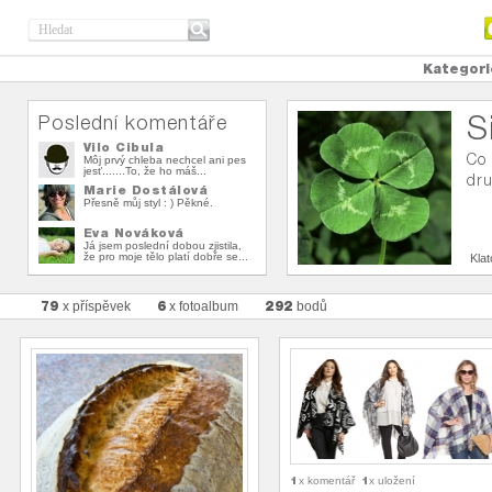
Kategori
S
Poslední komentáře
Vilo Cibula
Co 
Môj prvý chleba nechcel ani pes
jesť.......To, že ho máš...
dru
Marie Dostálová
Přesně můj styl : ) Pěkné.
Eva Nováková
Já jsem poslední dobou zjistila,
že pro moje tělo platí dobře se...
Kla
79
6
292
x příspěvek
x fotoalbum
bodů
1
1
x komentář
x uložení