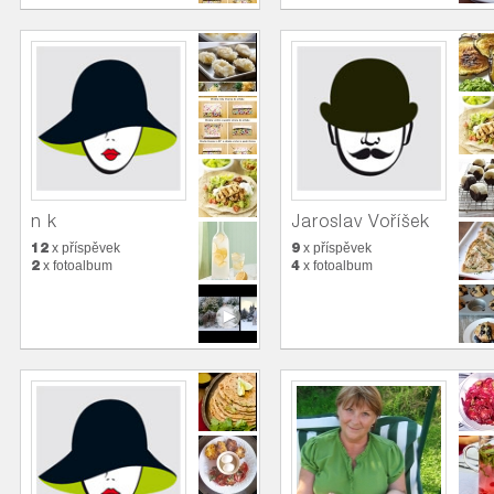
n k
Jaroslav Voříšek
12
9
x příspěvek
x příspěvek
2
4
x fotoalbum
x fotoalbum