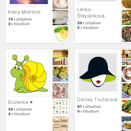
Lenka
Klára MidrVidr
Štěpánková
15
x příspěvek
29
x příspěvek
2
x fotoalbum
3
x fotoalbum
Denisa Toufarová
Boženka ♥
87
x příspěvek
42
x příspěvek
9
x fotoalbum
6
x fotoalbum