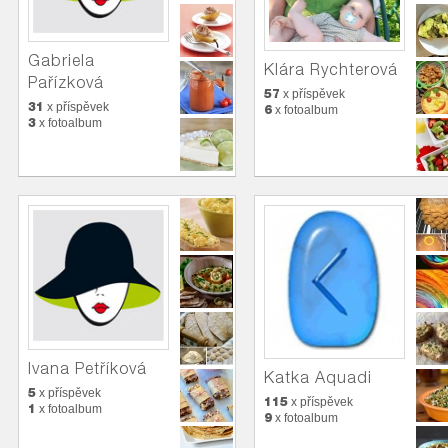
Gabriela
Klára Rychterová
Pařízková
57
x příspěvek
31
x příspěvek
6
x fotoalbum
3
x fotoalbum
Ivana Petříková
Katka Aquadi
5
x příspěvek
115
x příspěvek
1
x fotoalbum
9
x fotoalbum