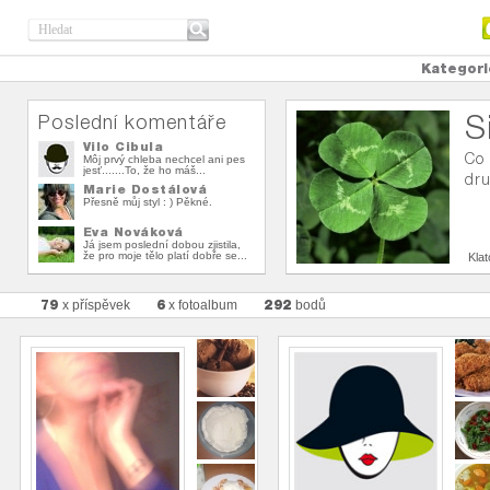
Kategori
S
Poslední komentáře
Vilo Cibula
Co 
Môj prvý chleba nechcel ani pes
jesť.......To, že ho máš...
dru
Marie Dostálová
Přesně můj styl : ) Pěkné.
Eva Nováková
Já jsem poslední dobou zjistila,
že pro moje tělo platí dobře se...
Kla
79
6
292
x příspěvek
x fotoalbum
bodů