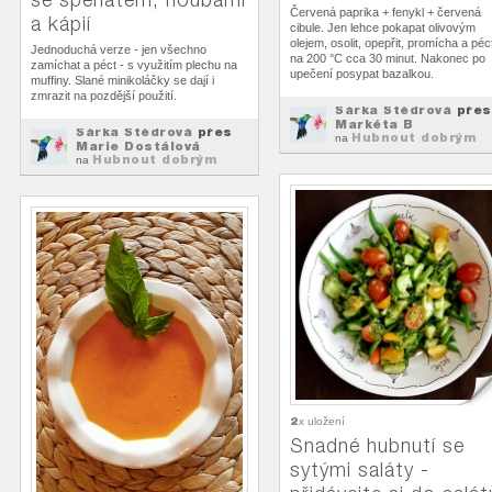
Červená paprika + fenykl + červená
a kápií
cibule. Jen lehce pokapat olivovým
olejem, osolit, opepřit, promícha a péc
Jednoduchá verze - jen všechno
na 200 °C cca 30 minut. Nakonec po
zamíchat a péct - s využitím plechu na
upečení posypat bazalkou.
muffiny. Slané minikoláčky se dají i
zmrazit na pozdější použití.
Šárka Štědrová
přes
Markéta B
Šárka Štědrová
přes
Hubnout dobrým
na
Marie Dostálová
jídlem
Hubnout dobrým
na
jídlem
2
x uložení
Snadné hubnutí se
sytými saláty -