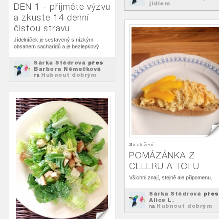
jídlem
DEN 1 - přijměte výzvu
a zkuste 14 denní
čistou stravu
Jídelníček je sestavený s nízkým
obsahem sacharidů a je bezlepkový.
Šárka Štědrová
přes
Barbora Němečková
Hubnout dobrým
na
jídlem
3
x uložení
POMÁZÁNKA Z
CELERU A TOFU
Všichni znají, stejně ale připomenu.
Šárka Štědrová
přes
Alice L.
Hubnout dobrým
na
jídlem