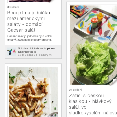
3
x uložení
Recept na jedničku
mezi americkými
saláty - domácí
Caesar salát
Caesar salát je jednoduchý a velmi
chutný, základem je dobrý dresing.
Šárka Štědrová
přes
Markéta B
Hubnout dobrým
na
jídlem
3
x uložení
Zátiší s českou
klasikou - hlávkový
salát ve
sladkokyselém nálev