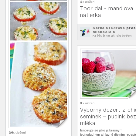
2
x uložení
Toor dal - mandlova
natierka
Šárka Štědrová
přes
Michaela S
Hubnout dobrým
na
jídlem
3
x uložení
Výborný dezert z chi
semínek – pudink be
mléka
Isnpirujte se jako já krásným
26
x uložení
jednoduchým a hlavně dietním recep