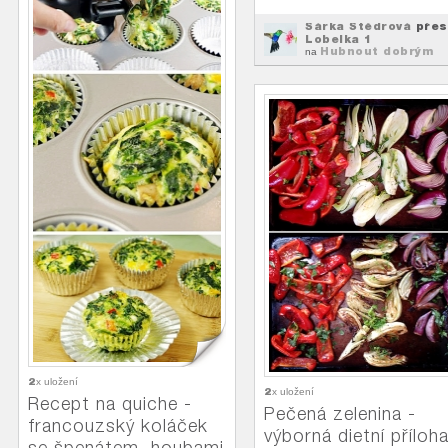
Šárka Štědrová
přes
Lobelka 1
Hubnout dobrým
na
jídlem
2
x uložení
2
x uložení
Recept na quiche -
Pečená zelenina -
francouzský koláček
výborná dietní příloh
se špenátem, houbami