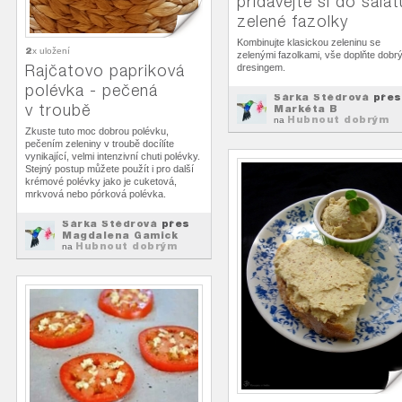
přidávejte si do salát
zelené fazolky
Kombinujte klasickou zeleninu se
2
x uložení
zelenými fazolkami, vše doplňte dobr
Rajčatovo papriková
dresingem.
polévka - pečená
Šárka Štědrová
přes
v troubě
Markéta B
Hubnout dobrým
na
jídlem
Zkuste tuto moc dobrou polévku,
pečením zeleniny v troubě docílíte
vynikající, velmi intenzivní chuti polévky.
Stejný postup můžete použít i pro další
krémové polévky jako je cuketová,
mrkvová nebo pórková polévka.
Šárka Štědrová
přes
Magdalena Gamick
Hubnout dobrým
na
jídlem