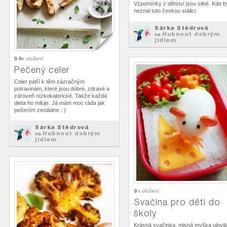
Vzpomínky z dětství jsou silné. Kdo b
neznal tuto českou stálici
Šárka Štědrová
Hubnout dobrým
na
jídlem
50
x uložení
Pečený celer
Celer patří k těm zázračným
potravinám, které jsou dobré, zdravé a
zároveň nízkokalorické. Takže každá
dieta ho miluje. Já mám moc ráda jak
pečením zesládne : )
Šárka Štědrová
Hubnout dobrým
na
jídlem
3
x uložení
Svačina pro děti do
školy
Krásná svačinka, mlsná myška ulovil