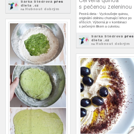
Červená quinoa
Šárka Štědrová
přes
dieta .cz
s pečenou zeleninou
Hubnout dobrým
na
jídlem
Pestrá dieta - Vyzkoušejte quinou,
originální obilninu chutnající lehce po
oříšcích. Výborná je v kombinaci
s pečeným lilkem a cuketou.
Šárka Štědrová
přes
dieta .cz
Hubnout dobrým
na
jídlem