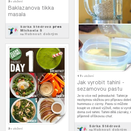
3
x uložení
Baklazanova tikka
masala
Šárka Štědrová
přes
Michaela S
Hubnout dobrým
na
jídlem
17
x uložení
Jak vyrobit tahini -
sezamovou pastu
Je to více než jednoduché. Tahini je
nezbytnou složkou pro přípravu dobr
hummusu z cizrny. Pastu si můžete
koupit ve zdravé výživě, nebo si vyrob
doma své tahini. Tahini dělá zázraky,
příjemně oříškovou chuť.
Šárka Štědrová
3
x uložení
Hubnout dobrým
na