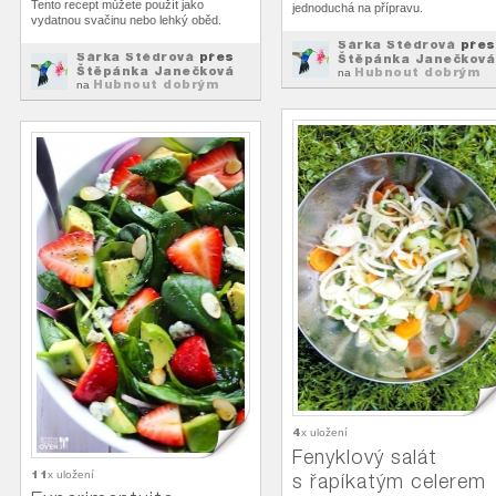
Tento recept můžete použít jako
jednoduchá na přípravu.
vydatnou svačinu nebo lehký oběd.
Šárka Štědrová
přes
Šárka Štědrová
přes
Štěpánka Janečková
Štěpánka Janečková
Hubnout dobrým
na
Hubnout dobrým
jídlem
na
jídlem
4
x uložení
Fenyklový salát
11
x uložení
s řapíkatým celerem