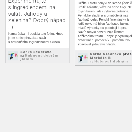
Experimentujte
Držíte-li dietu, fenykl do svého jídelní
s ingrediencemi na
určitě zařaďte, váže na sebe tuky. Ne
to jen koření, ale i výborná zelenina.
salát. Jahody a
Fenykl je sladší a aromatičtější než
zelenina? Dobrý nápad
řapíkatý celer. Fenykl florentinský je
jedlý celý, má bílou řapíkatou bulvu,
: )
mladé výhonky se podobají kopru.
Navíc fenykl povzbuzuje činnost
Kamarádka mi poslala tuto fotku. Hned
zažívacího traktu. Fenykl je vynikající
jsem se inspirovala a salát
detoxikační pomocník - pomáhá tělo
s netradičními ingrediencemi zkusila.
zbavovat jedovatých látek.
Šárka Štědrová
Šárka Štědrová
přes
Hubnout dobrým
na
Markéta B
jídlem
Hubnout dobrým
na
jídlem