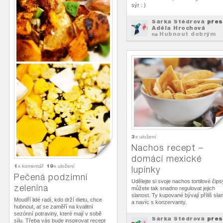
sýr : )
Šárka Štědrová
přes
Adéla Hrochová
Hubnout dobrým
na
jídlem
3
x uložení
Nachos recept –
domácí mexické
1
19
x komentář
x uložení
lupínky
Pečená podzimní
Udělejte si svoje nachos tortilové čips
zelenina
můžete tak snadno regulovat jejich
slanost. Ty kupované bývají příliš sla
Moudří lidé radí, kdo drží dietu, chce
a navíc s konzervanty.
hubnout, ať se zaměří na kvalitní
sezónní potraviny, které mají v sobě
Šárka Štědrová
přes
sílu. Třeba vás bude inspirovat recept