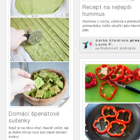
Recept na nejlepší
hummus
Hummus z cizrny, výborná a jedoduc
pomazánka, může sloužit i jako hlavní
jídlo.
Šárka Štědrová
přes
Lucie P.
Hubnout dobrým
na
jídlem
Domácí špenátové
sušenky
Když je na něco chuť, hlavně večer, tak
je dobré mít po ruce tyto slané domácí
krekry.