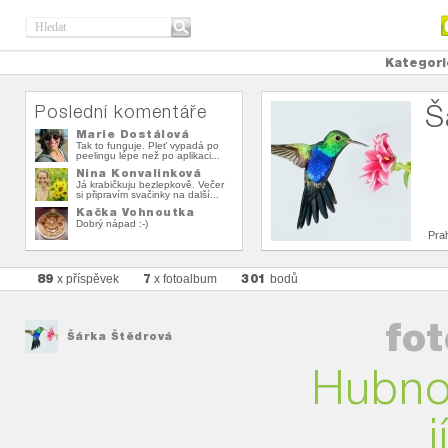
Kategori
Š
Poslední komentáře
Marie Dostálová
Tak to funguje. Pleť vypadá po
peelingu lépe než po aplikaci...
Nina Konvalinková
Já krabičkuju bezlepkově. Večer
si připravím svačinky na další...
Kačka Vohnoutka
Dobrý nápad :-)
Pra
89
7
301
x příspěvek
x fotoalbum
bodů
fo
Šárka Štědrová
Hubno