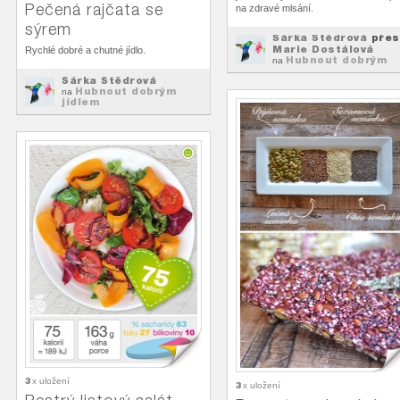
Pečená rajčata se
na zdravé mlsání.
sýrem
Šárka Štědrová
přes
Marie Dostálová
Rychlé dobré a chutné jídlo.
Hubnout dobrým
na
jídlem
Šárka Štědrová
Hubnout dobrým
na
jídlem
3
x uložení
3
x uložení