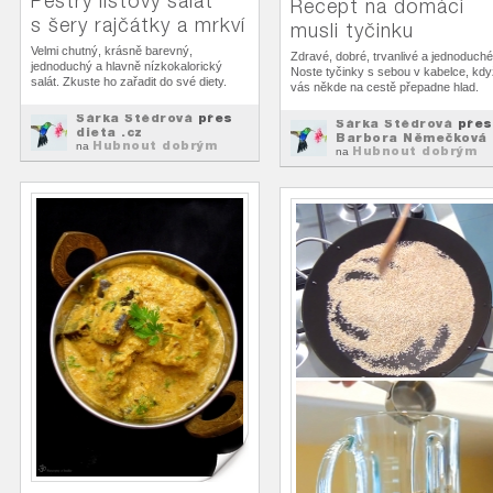
Pestrý listový salát
Recept na domácí
s šery rajčátky a mrkví
musli tyčinku
Velmi chutný, krásně barevný,
Zdravé, dobré, trvanlivé a jednoduché
jednoduchý a hlavně nízkokalorický
Noste tyčinky s sebou v kabelce, kdy
salát. Zkuste ho zařadit do své diety.
vás někde na cestě přepadne hlad.
Šárka Štědrová
přes
Šárka Štědrová
přes
dieta .cz
Barbora Němečková
Hubnout dobrým
na
Hubnout dobrým
na
jídlem
jídlem