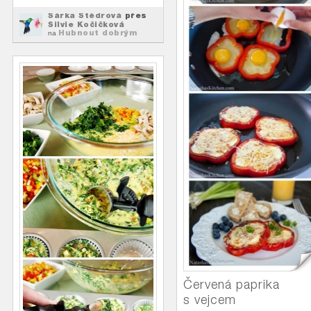
Šárka Štědrová
přes
Silvie Kočičková
Hubnout dobrým
na
jídlem
Červená paprika
s vejcem