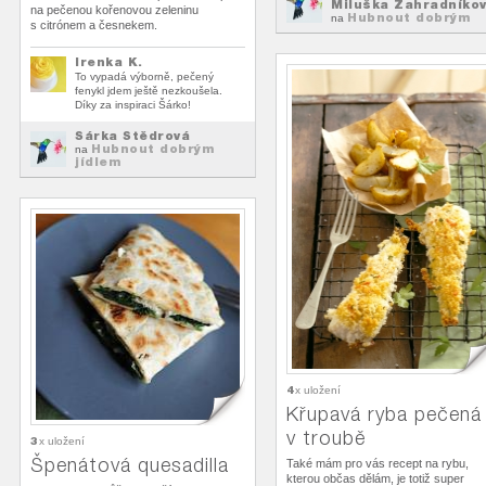
Miluška Zahradníko
na pečenou kořenovou zeleninu
Hubnout dobrým
na
s citrónem a česnekem.
jídlem
Irenka K.
To vypadá výborně, pečený
fenykl jdem ještě nezkoušela.
Díky za inspiraci Šárko!
Šárka Štědrová
Hubnout dobrým
na
jídlem
4
x uložení
Křupavá ryba pečená
v troubě
3
x uložení
Špenátová quesadilla
Také mám pro vás recept na rybu,
kterou občas dělám, je totiž super