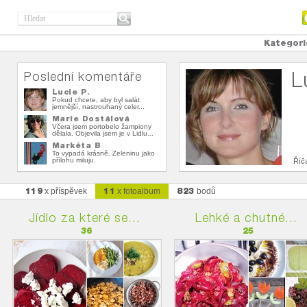
Kategori
L
Poslední komentáře
Lucie P.
Pokud chcete, aby byl salát
jemnější, nastrouhaný celer...
Marie Dostálová
Včera jsem portobelo žampiony
dělala. Objevila jsem je v Lidlu...
Markéta B
To vypadá krásně. Zeleninu jako
přílohu miluju.
Říč
119
11
823
x příspěvek
x fotoalbum
bodů
Jídlo za které se...
Lehké a chutné...
36
25