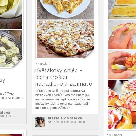
7
x uložení
Květákový chléb -
dieta trošku
sy -
netradičně a zajímavě
Pěkná a hlavně chutná alternativa
psy? Tyto
klasických chlebů. Slyšíme často jak
e dovolit. Je to
máme omezovat lepkové a škrobové
potraviny, ale na co si namazat naší
oblíbenou pomazánku?
álová
ou linii
Marie Dostálová
Pro štíhlou linii
na
1
x uložení