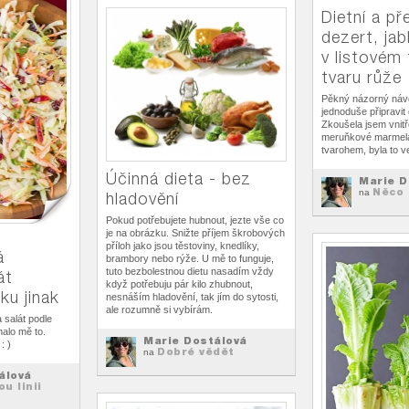
Dietní a př
dezert, jab
v listovém 
tvaru růže
Pěkný názorný návo
jednoduše připravit 
Zkoušela jsem vnitř
meruňkové marmel
tvarohem, byla to 
Účinná dieta - bez
Marie D
Něco 
na
hladovění
Pokud potřebujete hubnout, jezte vše co
je na obrázku. Snižte příjem škrobových
příloh jako jsou těstoviny, knedlíky,
á
brambory nebo rýže. U mě to funguje,
tuto bezbolestnou dietu nasadím vždy
át
když potřebuju pár kilo zhubnout,
ku jinak
nesnáším hladovění, tak jím do sytosti,
ale rozumně si vybírám.
 salát podle
alo mě to.
Marie Dostálová
: )
Dobré vědět
na
álová
ou linii