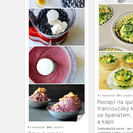
1
31
x komentář
x uložen
Recept na qui
francouzský 
se špenátem,
a kápií
1
24
x komentář
x uložení
Jednoduchá verze - jen
zamíchat a péct - s využ