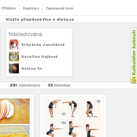
Přihlášení
Registrace
Zapomenuté heslo
Vložte příspěvek
Více o dieta.cz
Následována
Štěpánka Janečková
Kateřina Hájková
Helena Sv
281
32
následována
následuje