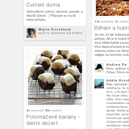
Cvičení doma
Velmi pěkné cvičení, názorné, pomalé, a
hlavně účinné : ) Připravte se na 60
minut pohybu.
10
6
x komentář
x uložen
Běhání a hubn
Marie Dostálová
Pro pevnou postavu
na
Já vím, že jde hubnout je
pohybu. Ale je to hodně 
musí hlídat každé sousto
Více doporučované je k
zdravou stravu se zdr
nejlépe na čersvém vzd
Andrea Pe
Marie, aplikace 
FitApp. Pěkný de
Adéla Hroc
Moje nejčastější
neběhat je, že t
mi to, a že jsem 
Ale chodit můžu,
může. Dnes odpo
s kamarádkou na
rychloprocházce 
2
20
x komentář
x uložení
spotila. Stačily js
popovídat, prý je
Polomáčené banány -
kontrola pro spal
dietní dezert
už jsme tak zadý
nemůžeme mluvit