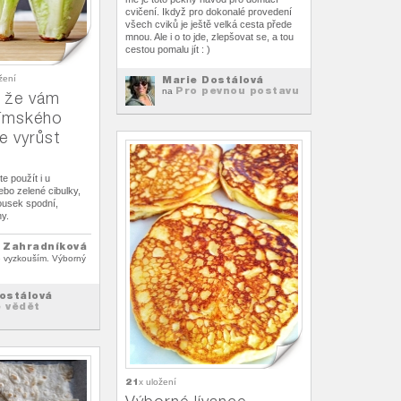
cvičení. Ikdyž pro dokonalé provedení
všech cviků je ještě velká cesta přede
mnou. Ale i o to jde, zlepšovat se, a tou
cestou pomalu jít : )
Marie Dostálová
žení
Pro pevnou postavu
na
, že vám
římského
e vyrůst
?
e použít i u
ebo zelené cibulky,
ousek spodní,
ny.
 Zahradníková
tě vyzkouším. Výborný
ostálová
 vědět
21
x uložení