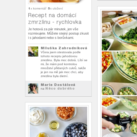
1
5
x komentář
x uložení
Recept na domácí
zmrzlinu - rychlovka
Je hotová za pár minutek, jen vše
rozmixujete. Můžete stejný postup zkusit
i s jahodami nebo s borůvkami.
Miluška Zahradníková
Včera jsem otestovala podle
tohoto receptu jahodovou
zmrzlinu. Byla moc dobrá. Líbí se
mi, že mám pod kontrolou
množství přidaných cukrů, takže
je jen na mě jak moc chci, aby
zmrzlina byla dietní.
Marie Dostálová
Něco dobrého
na