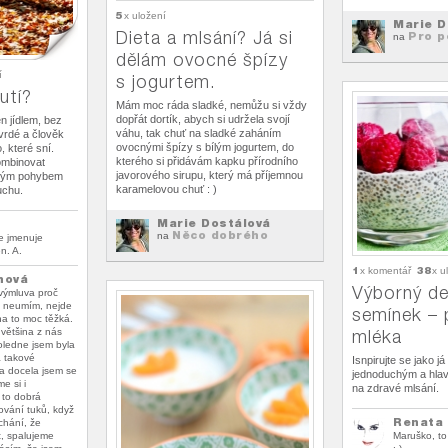
5
x uložení
Marie D
Dieta a mlsání? Já si
Pro p
na
dělám ovocné špízy
í
s jogurtem.
utí?
Mám moc ráda sladké, nemůžu si vždy
dopřát dortík, abych si udržela svojí
n jídlem, bez
váhu, tak chuť na sladké zaháním
tvrdé a člověk
ovocnými špízy s bílým jogurtem, do
, které sní.
kterého si přidávám kapku přírodního
ombinovat
javorového sirupu, který má příjemnou
avým pohybem
karamelovou chuť : )
uchu.
Marie Dostálová
Něco dobrého
na
se jmenuje
n. A.
1
38
x komentář
x u
hová
Výborný de
 výmluva proč
o neumím, nejde
semínek – 
na to moc těžká.
 většina z nás
mléka
ledne jsem byla
 takové
Isnpirujte se jako j
a docela jsem se
jednoduchým a hlav
me si i
na zdravé mlsání.
 to dobrá
ování tuků, když
Renata 
chání, že
, spalujeme
Maruško, to