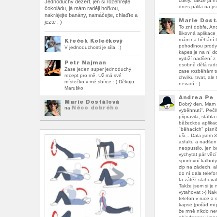
cukry. Takže já h
Jednoduchý dezert, jen si rozehřejte
dnes pálila na jed
čokoládu, já mám raději hořkou,
nakrájejte banány, namáčejte, chlaďte a
Marie Dost
jezte : )
To zní dobře, An
šikovná aplikace
mám na běhání 
Křeček Kolečkový
pohodlnou prody
V jednoduchosti je síla! :)
kapes je na ní dos
vydrží nadšení z
Petr Najman
osobně dělá rado
Zase jeden super jednoduchý
zase rozběhám t
recept pro mě. Už má své
chvilku trvat, ale
místečko v mé sbírce : ) Děkuju
nevadí : )
Maruško
Andrea Pe
Marie Dostálová
Dobrý den. Mám 
Něco dobrého
na
vyběhnutí". Pečl
připravila, stáhla
běžeckou aplikac
"běhacích" písni
uši... Dala jsem 
asfaltu a nadše
neopustilo, jen 
vychytat pár věc
sportovní kalhot
zip na zádech, al
do ní dala telefon
ta zátěž stahovala
Takže jsem si je
vytahovat :-) Na
telefon v ruce a 
kapse (pořád mi p
že mně nikdo ne