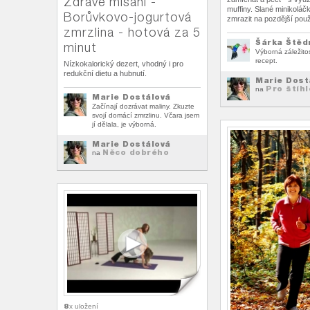
Zdravé mlsání -
muffiny. Slané minikoláčk
Borůvkovo-jogurtová
zmrazit na pozdější použi
zmrzlina - hotová za 5
Šárka Štěd
minut
Výborná záležitos
recept.
Nízkokalorický dezert, vhodný i pro
redukční dietu a hubnutí.
Marie Dost
Pro štíhl
na
Marie Dostálová
Začínají dozrávat maliny. Zkuzte
svojí domácí zmrzlinu. Včara jsem
jí dělala, je výborná.
Marie Dostálová
Něco dobrého
na
8
x uložení