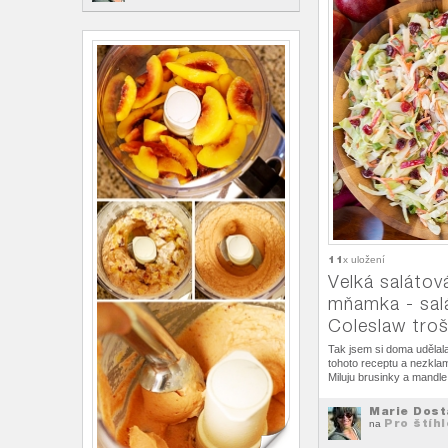
11
x uložení
Velká salátov
mňamka - sal
Coleslaw troš
Tak jsem si doma udělala
tohoto receptu a nezklam
Miluju brusinky a mandle 
Marie Dost
Pro štíhl
na