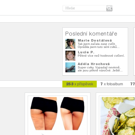
Poslední komentáře
Marie Dostálová
Tak jsem začala zase cvičit.
Oprášila jsem tuto sérii cviků...
Lucie P.
Pěkné více než hodinové cvičení.
Adéla Hrochová
Super cviky. Vypadají nevinně,
ale jsou pěkně náročné. Ještě...
253
7
7
x příspěvek
x fotoalbum