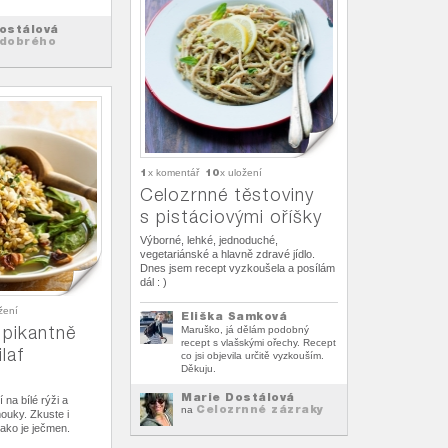
ostálová
dobrého
1
10
x komentář
x uložení
Celozrnné těstoviny
s pistáciovými oříšky
Výborné, lehké, jednoduché,
vegetariánské a hlavně zdravé jídlo.
Dnes jsem recept vyzkoušela a posílám
dál : )
žení
Eliška Samková
 pikantně
Maruško, já dělám podobný
recept s vlašskými ořechy. Recept
laf
co jsi objevila určitě vyzkouším.
Děkuju.
Marie Dostálová
 na bílé rýži a
Celozrnné zázraky
na
mouky. Zkuste i
jako je ječmen.