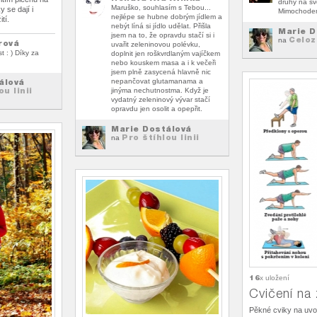
druhý na sv
Maruško, souhlasím s Tebou...
y se dají i
Mimochodem
nejlépe se hubne dobrým jídlem a
tí.
nebýt líná si jídlo udělat. Přišla
Marie D
jsem na to, že opravdu stačí si i
Celoz
na
rová
uvařit zeleninovou polévku,
t : ) Díky za
doplnit jen roškvrdlaným vajíčkem
nebo kouskem masa a i k večeři
jsem plně zasycená hlavně nic
álová
nepančovat glutamanama a
ou linii
jinýma nechutnostma. Když je
vydatný zeleninový vývar stačí
opravdu jen osolit a opepřit.
Marie Dostálová
Pro štíhlou linii
na
16
x uložení
Cvičení na
Pěkné cviky na uvoln