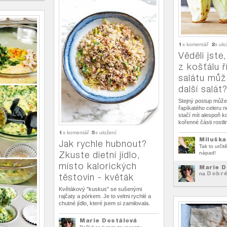
1
2
x komentář
x ulo
Věděli jste
z košťálu 
salátu můž
další salát
Stejný postup můžet
řapíkatého celeru n
stačí mít alespoň k
kořenné části rostli
1
5
x komentář
x uložení
Miluška
Jak rychle hubnout?
Tak to urči
Zkuste dietní jídlo,
nápad!
místo kalorických
Marie D
Dobré
na
těstovin - květák
Květákový "kuskus" se sušenými
rajčaty a pórkem. Je to velmi rychlé a
chutné jídlo, které jsem si zamilovala.
Marie Dostálová