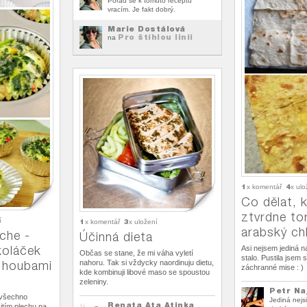
Pořád se k tomuto receptu
vracím. Je fakt dobrý.
Marie Dostálová
Pro štíhlou linii
na
1
4
x komentář
x ulo
Co dělat, 
ztvrdne tor
í
1
3
x komentář
x uložení
arabský ch
che -
Účinná dieta
koláček
Asi nejsem jediná n
Občas se stane, že mi váha vyletí
stalo. Pustila jsem 
 houbami
nahoru. Tak si vždycky naordinuju dietu,
záchranné mise : )
kde kombinuji libové maso se spoustou
zeleniny.
Petr N
 všechno
Jediná nejs
Renata Ata Atinka
itím plechu na