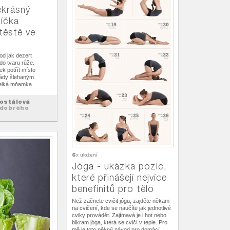
ekrásný
líčka
těstě ve
d jak dezert
do tvaru růže.
ek potřít místo
ády šlehaným
velká mňamka.
ostálová
dobrého
6
x uložení
Jóga - ukázka pozic,
které přinášejí nejvíce
benefinitů pro tělo
Než začnete cvičit jógu, zajděte někam
na cvičení, kde se naučíte jak jednotlivé
cviky provádět. Zajímavá je i hot nebo
bikram jóga, která se cvičí v teple. Pro
mě je toto pěkný návod pro domácí