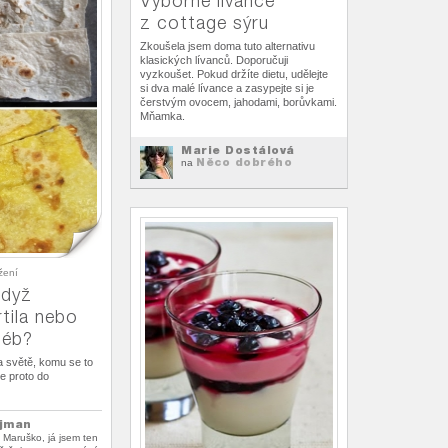
Výborné lívance
z cottage sýru
Zkoušela jsem doma tuto alternativu
klasických lívanců. Doporučuji
vyzkoušet. Pokud držíte dietu, udělejte
si dva malé lívance a zasypejte si je
čerstvým ovocem, jahodami, borůvkami.
Mňamka.
Marie Dostálová
Něco dobrého
na
žení
když
tila nebo
léb?
a světě, komu se to
se proto do
ajman
i Maruško, já jsem ten