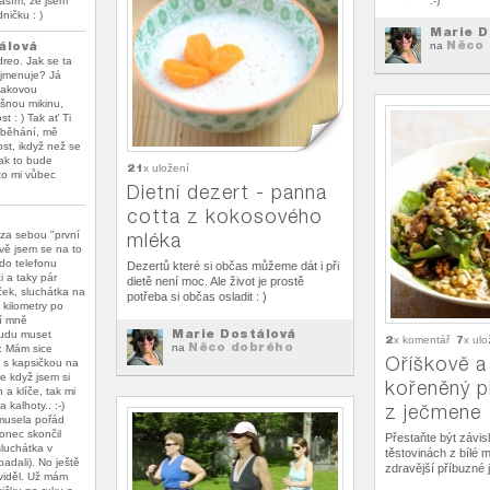
lásím, že jsem
:-)
ničku : )
Marie D
Něco 
álová
na
dreo. Jak se ta
 jmenuje? Já
takovou
šnou mikinu,
t : ) Tak ať Ti
 běhání, mě
st, ikdyž než se
ak to bude
21
x uložení
 to mi vůbec
Dietní dezert - panna
cotta z kokosového
za sebou "první
mléka
ivě jsem se na to
 do telefonu
Dezertů které si občas můžeme dát i při
i a taky pár
dietě není moc. Ale život je prostě
ček, sluchátka na
potřeba si občas osladit : )
3 kilometry po
ní mně
Marie Dostálová
budu muset
2
7
x komentář
x ulo
Něco dobrého
na
í: Mám sice
Oříškově a
y s kapsičkou na
e když jsem si
kořeněný pi
 a klíče, tak mi
 kalhoty.. :-)
z ječmene
 musela pořád
konec skončil
Přestaňte být závislí
sluchátka v
těstovinách z bílé 
adali). No ještě
zdravější příbuzné 
viděl. Už mám