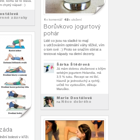
ětě, komu se to stává.
 chytrý nápad : )
ostálová
rnné zázraky
1
42
x komentář
x uložení
Borůvkovo jogurtový
pohár
Lidé co jsou na sladké to mají
s udržováním optimální váhy těžké, vím
o tom své : ) Proto se snažím sbírat a
testovat nápady na dietní dezerty.
Šárka Štědrová
Já mám dobrou zkušenost s bílým
selským jogurtem Holandia, má
3,5 % tuku. Recept se mi líbí,
hlavně je jednoduchý a rychlý,
určitě ho vyzkouším, děkuju
Maruško.
Marie Dostálová
Něco dobrého
na
 záda
ění bolesti v kříži.