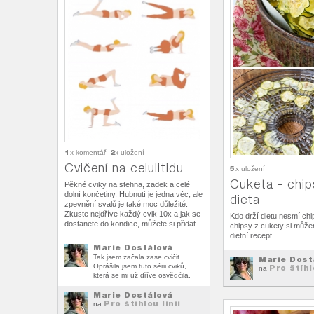
1
2
x komentář
x uložení
Cvičení na celulitidu
5
x uložení
Cuketa - chip
Pěkné cviky na stehna, zadek a celé
dolní končetiny. Hubnutí je jedna věc, ale
dieta
zpevnění svalů je také moc důležité.
Zkuste nejdříve každý cvik 10x a jak se
Kdo drží dietu nesmí chi
dostanete do kondice, můžete si přidat.
chipsy z cukety si můžem
dietní recept.
Marie Dostálová
Tak jsem začala zase cvičit.
Marie Dost
Oprášila jsem tuto sérii cviků,
Pro štíhl
na
která se mi už dříve osvědčila.
Marie Dostálová
Pro štíhlou linii
na