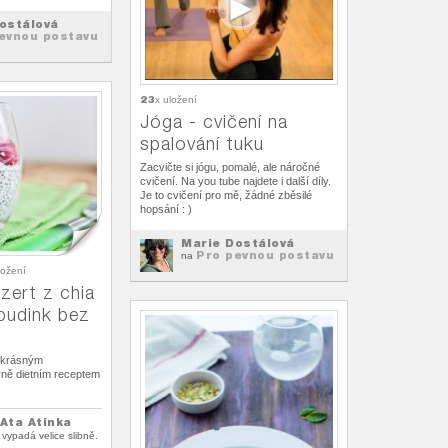
ostálová
evnou postavu
23
x uložení
Jóga - cvičení na
spalování tuku
Zacvičte si jógu, pomalé, ale náročné
cvičení. Na you tube najdete i další díly.
Je to cvičení pro mě, žádné zběsilé
hopsání : )
Marie Dostálová
Pro pevnou postavu
na
ložení
zert z chia
pudink bez
á krásným
ně dietním receptem
Ata Atinka
 vypadá velice slibně.