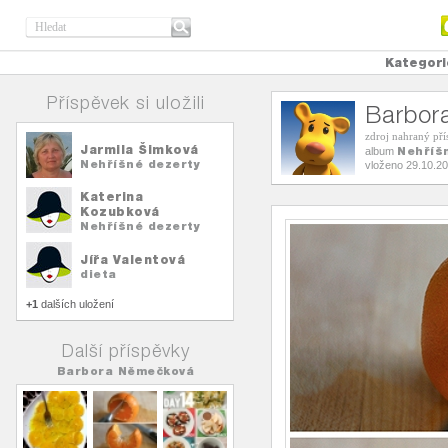
Kategori
Příspěvek si uložili
Barbor
zdroj nahraný př
Jarmila Šimková
Nehříš
album
Nehříšné dezerty
vloženo 29.10.2
Katerina
Kozubková
Nehříšné dezerty
Jířa Valentová
dieta
+1
dalších uložení
Další příspěvky
Barbora Němečková