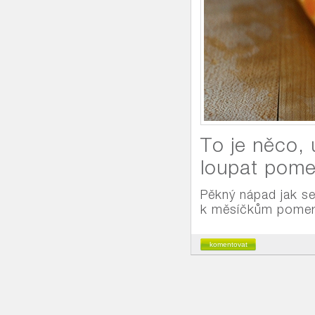
To je něco,
loupat pomer
Pěkný nápad jak s
k měsíčkům pomer
komentovat