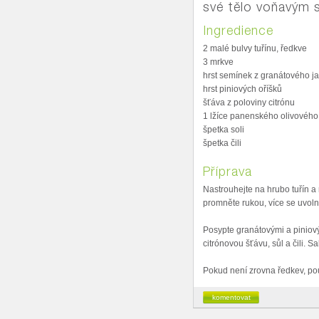
své tělo voňavým 
Ingredience
2 malé bulvy tuřínu, ředkve
3 mrkve
hrst semínek z granátového j
hrst piniových oříšků
šťáva z poloviny citrónu
1 lžíce panenského olivového
špetka soli
špetka čili
Příprava
Nastrouhejte na hrubo tuřín a
promněte rukou, více se uvoln
Posypte granátovými a piniový
citrónovou šťávu, sůl a čili. Sa
Pokud není zrovna ředkev, použ
komentovat