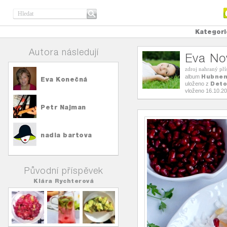
Kategori
Autora následují
Eva No
zdroj nahraný př
Hubnem
album
Eva Konečná
Deto
uloženo z
vloženo 16.10.2
Petr Najman
nadia bartova
Původní příspěvek
Klára Rychterová