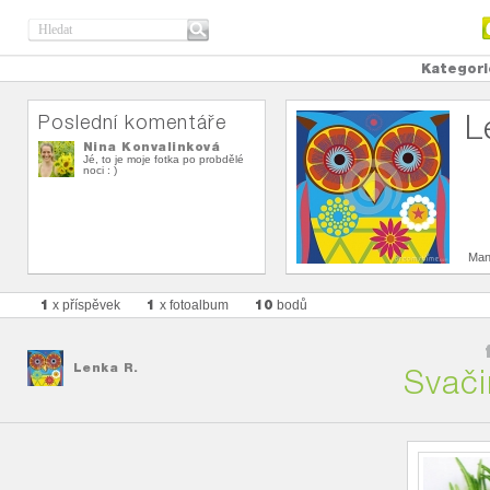
Kategori
L
Poslední komentáře
Nina Konvalinková
Jé, to je moje fotka po probdělé
noci : )
Man
1
1
10
x příspěvek
x fotoalbum
bodů
Lenka R.
Svači