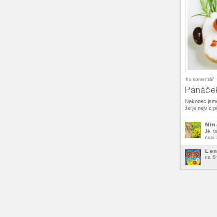
1
x komentář
Panáče
Nakonec jsme
že je nejvíc 
Nin
Jé, t
noci :
Len
S
na