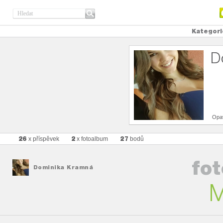
Kategori
D
Opa
26
2
27
x příspěvek
x fotoalbum
bodů
fo
Dominika Kramná
M