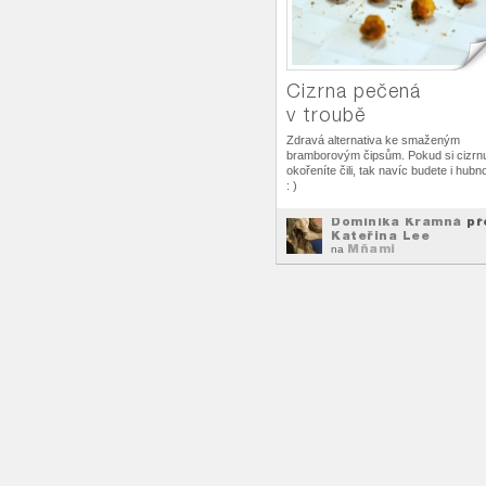
Cizrna pečená
v troubě
Zdravá alternativa ke smaženým
bramborovým čipsům. Pokud si cizrn
okořeníte čili, tak navíc budete i hubn
: )
Dominika Kramná
př
Kateřina Lee
Mňami
na