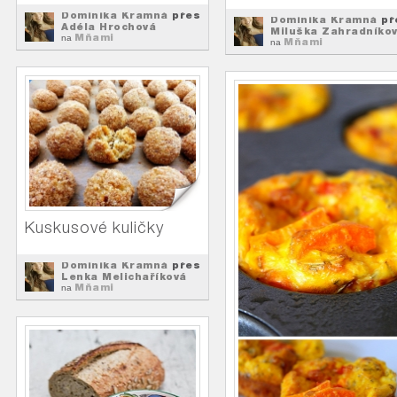
Dominika Kramná
přes
Dominika Kramná
př
Adéla Hrochová
Miluška Zahradníko
Mňami
na
Mňami
na
Kuskusové kuličky
Dominika Kramná
přes
Lenka Melichaříková
Mňami
na