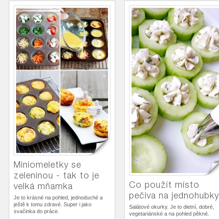
Miniomeletky se
zeleninou - tak to je
Co použít místo
velká mňamka
pečiva na jednohubk
Je to krásné na pohled, jednoduché a
ještě k tomu zdravé. Super i jako
Salátové okurky. Je to dietní, dobré,
svačinka do práce.
vegetariánské a na pohled pěkné.