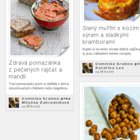
Slaný muffin s kozím
sýrem a sladkými
bramborami
Kupte si na tento recept dobrá vajíčka
ty jsou základem tohoto receptu.
Zdravá pomazánka
Dominika Kramná
př
Kateřina Lee
z pečených rajčat a
Mňami
na
mandlí
Tuto pomazánku jsem si oblíbila s lehce
otoustovaným chlebem nebo bagetkou.
Dominika Kramná
přes
Miluška Zahradníková
Mňami
na