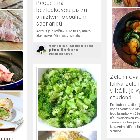
Recept na
bezlepkovou pizzu
s nízkým obsahem
sacharidů
Korpus je z květáku! Je to zajímavá
alternativa. Mě moc chutnala : )
Veronika Šamonilova
přes
Barbora
Němečková
Recepty
na
Zeleninová 
lehká zelen
v Itálii, je 
studená
Pro hubnutí a dietu 
občas vyměníte klas
jsou brambory, rýže
nízkokalorickou zel
zeleninu dobře připra
k hlavním jídlům při
s radostí : )
plněné