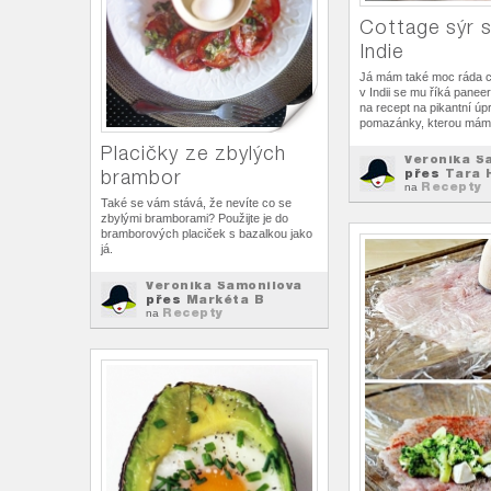
Cottage sýr s
Indie
Já mám také moc ráda co
v Indii se mu říká paneer
na recept na pikantní úp
pomazánky, kterou mám
Placičky ze zbylých
Veronika Š
brambor
přes
Tara 
Recepty
na
Také se vám stává, že nevíte co se
zbylými bramborami? Použijte je do
bramborových placiček s bazalkou jako
já.
Veronika Šamonilova
přes
Markéta B
Recepty
na