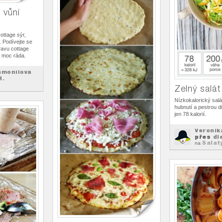
 vůní
ttage sýr,
. Podívejte se
ravu cottage
 moc ráda.
amonilova
H.
Zelný salát
Nízkokalorický salá
hubnutí a pestrou d
jen 78 kalorií.
Veronik
přes
di
Salat
na