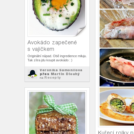
Avokádo zapečené
s vajíčkem
Originální nápad. Obě ingredience miluju.
Tak zítra jdu koupit avokádo : )
Veronika Šamonilova
přes
Martin Dlouhý
Recepty
na
Kuřecí rolky 