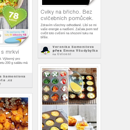
Cviky na břicho. Bez
cvičebních pomůcek.
Zdravím všechny odhodlané. Líbí se mi
vaše energie a nadšení. Začala jsem teď
cvičit toto cvičení na shození tuku na
břiše.
Veronika Šamonilova
přes
Emma Všudybylka
 s mrkví
Cviceni
na
t. Výborný pro
ietu 200 g salátu má
a Šamonilova
eta .cz
y