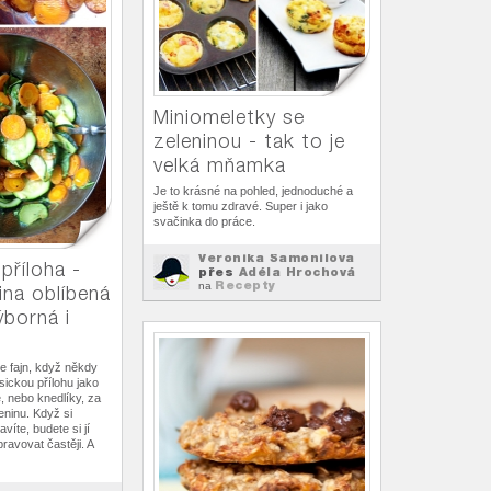
Miniomeletky se
zeleninou - tak to je
velká mňamka
Je to krásné na pohled, jednoduché a
ještě k tomu zdravé. Super i jako
svačinka do práce.
Veronika Šamonilova
příloha -
přes
Adéla Hrochová
Recepty
na
ina oblíbená
výborná i
je fajn, když někdy
ickou přílohu jako
, nebo knedlíky, za
eninu. Když si
víte, budete si jí
pravovat častěji. A