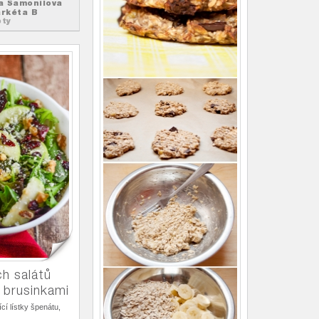
a Šamonilova
rkéta B
ty
ch salátů
a brusinkami
cí lístky špenátu,