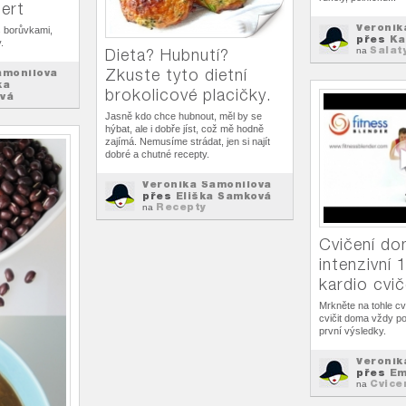
ert
Veronik
s borůvkami,
přes
Ka
.
Salat
Dieta? Hubnutí?
na
Zkuste tyto dietní
amonilova
ka
brokolicové placičky.
vá
Jasně kdo chce hubnout, měl by se
hýbat, ale i dobře jíst, což mě hodně
zajímá. Nemusíme strádat, jen si najít
dobré a chutné recepty.
Veronika Šamonilova
přes
Eliška Samková
Recepty
na
Cvičení do
intenzivní
kardio cvič
Mrkněte na tohle cv
cvičit doma vždy po
první výsledky.
Veronik
přes
Em
Cvice
na