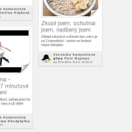
a Šamonilova
teřina Hájková
y
Zkusil jsem, ochutnal
jsem, nadšený jsem
Základ zdravých sušenek bez cukru je
ze 2 ingrediencí - potom se fantazii
meze nekladou.
Veronika Šamonilova
přes
Petr Najman
Sladke bez cukru
na
ma -
 17 minutové
ení
ičení, začala jsem ho
 ránu a už vidím
a Šamonilova
ma Všudybylka
ni