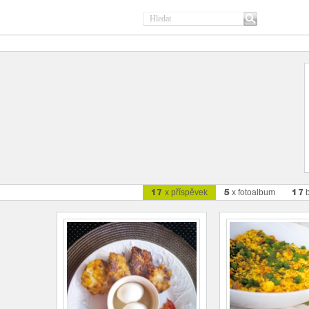
17
5
17
x příspěvek
x fotoalbum
b