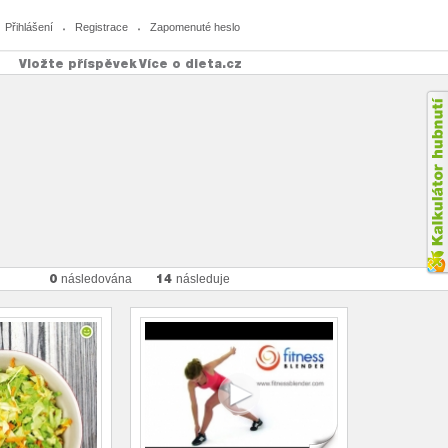
Přihlášení
Registrace
Zapomenuté heslo
Vložte příspěvek
Více o dieta.cz
0
14
následována
následuje