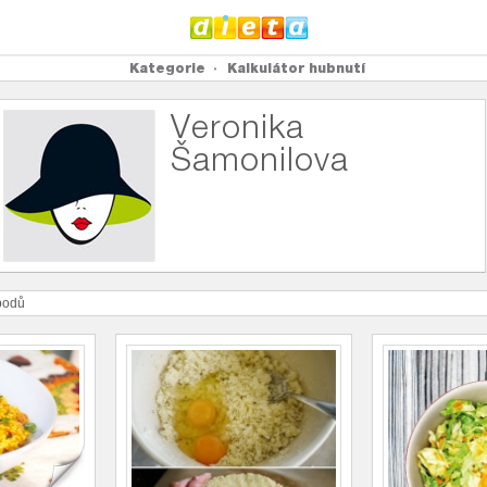
Kategorie
Kalkulátor hubnutí
Veronika
Šamonilova
odů