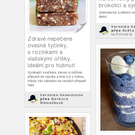
brokolicí a s
Jednoduchý a efektní rec
dietní.
Veronika Š
přes
Květa
Recepty
na
Zdravé nepečené
ovesné tyčinky,
s rozinkami a
vlašskými oříšky,
ideální pro hubnutí
Vynikající svačinka, kterou si můžete
připravit do zásoby a brát si jí s sebou,
kdyby vás náhodou na cestách přepadl
hlad.
Veronika Šamonilova
přes
Barbora
Němečková
Recepty
na