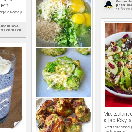
Veronik
ýrem
přes
Ma
Recep
na
ept, a hlavně je
amonilova
 Hovorková
Mix zelený
s jablíčky 
Svěží salát obsahují
rukoly, polníčku...