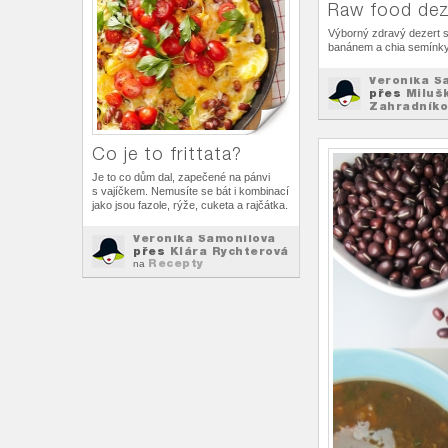
Raw food dez
Výborný zdravý dezert 
banánem a chia semínky
Veronika Š
přes
Miluš
Zahradníko
Raw
na
Co je to frittata?
Je to co dům dal, zapečené na pánvi
s vajíčkem. Nemusíte se bát i kombinací
jako jsou fazole, rýže, cuketa a rajčátka.
Veronika Šamonilova
přes
Klára Rychterová
Recepty
na