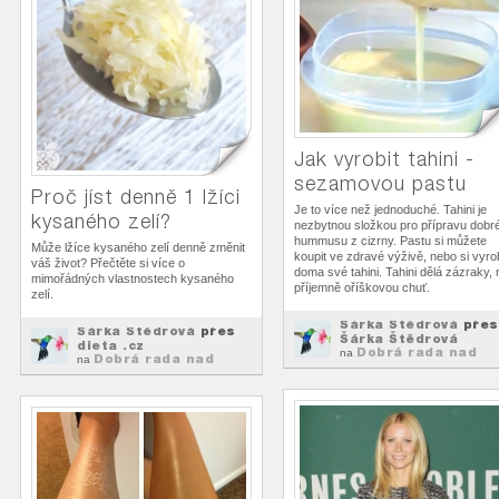
Jak vyrobit tahini -
sezamovou pastu
Proč jíst denně 1 lžíci
Je to více než jednoduché. Tahini je
kysaného zelí?
nezbytnou složkou pro přípravu dobr
hummusu z cizrny. Pastu si můžete
Může lžíce kysaného zelí denně změnit
koupit ve zdravé výživě, nebo si vyrob
váš život? Přečtěte si více o
doma své tahini. Tahini dělá zázraky,
mimořádných vlastnostech kysaného
příjemně oříškovou chuť.
zelí.
Šárka Štědrová
přes
Šárka Štědrová
přes
Šárka Štědrová
dieta .cz
Dobrá rada nad
na
Dobrá rada nad
na
zlato
zlato