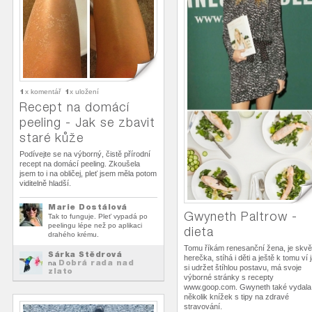
1
1
x komentář
x uložení
Recept na domácí
peeling - Jak se zbavit
staré kůže
Podívejte se na výborný, čistě přírodní
recept na domácí peeling. Zkoušela
jsem to i na obličej, pleť jsem měla potom
viditelně hladší.
Marie Dostálová
Gwyneth Paltrow -
Tak to funguje. Pleť vypadá po
peelingu lépe než po aplikaci
dieta
drahého krému.
Tomu říkám renesanční žena, je skvě
Šárka Štědrová
herečka, stíhá i děti a ještě k tomu ví 
Dobrá rada nad
na
si udržet štíhlou postavu, má svoje
zlato
výborné stránky s recepty
www.goop.com. Gwyneth také vydala
několik knížek s tipy na zdravé
stravování.