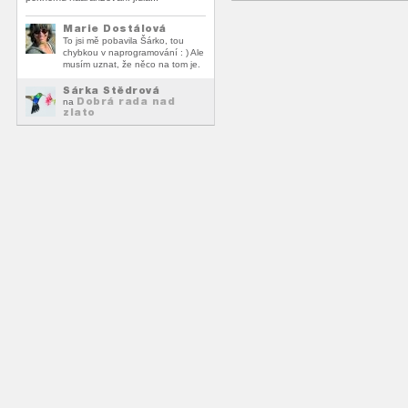
Marie Dostálová
To jsi mě pobavila Šárko, tou
chybkou v naprogramování : ) Ale
musím uznat, že něco na tom je.
Šárka Štědrová
Dobrá rada nad
na
zlato