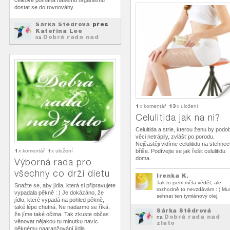
celkově pomáhá našemu organismu
dostat se do rovnováhy.
Šárka Štědrová
přes
Kateřina Lee
Dobrá rada nad
na
zlato
1
13
x komentář
x uložení
Celulitida jak na ni?
Celultida a strie, kterou ženu by podo
věci netrápily, zvlášť po porodu.
Nejčastěji vidíme celulitidu na stehnec
1
1
x komentář
x uložení
břiše. Podívejte se jak řešit celulitidu
doma.
Výborná rada pro
všechny co drží dietu
Irenka K.
Tak to jsem měla vědět, ale
Snažte se, aby jídla, která si připravujete
rozhodně to nevzdávám : ) Mu
vypadala pěkně : ) Je dokázáno, že
sehnat ten tymiánový olej.
jídlo, které vypadá na pohled pěkně,
také lépe chutná. Ne nadarmo se říká,
Šárka Štědrová
že jíme také očima. Tak zkuste občas
Dobrá rada nad
na
věnovat nějakou tu minutku navíc
zlato
pěknému naaranžování jídla...