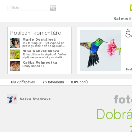
Kategori
Š
Poslední komentáře
Marie Dostálová
Tak to funguje. Pleť vypadá po
peelingu lépe než po aplikaci...
Nina Konvalinková
Já krabičkuju bezlepkově. Večer
si připravím svačinky na další...
Kačka Vohnoutka
Dobrý nápad :-)
Pra
89
7
301
x příspěvek
x fotoalbum
bodů
fo
Šárka Štědrová
Dobrá