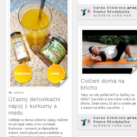
Šárka Štědrová
přes
Emma Všudybylka
Dobrá rada nad
na
zlato
Cvičení doma na
břicho
2
x uložení
Taky se vás pořád drží ty špíčky na
Úžasný detoxikační
břiše? Zacvičte si tyto série cviků na
břicho. Dejte tomu 15 dní a uvidíte jak
nápoj z kurkumy a
s tukem na břiše zacvičíte : )
medu
Šárka Štědrová
přes
Udělejte si doma výborný nápoj, můžete
Emma Všudybylka
ho pít teplý nebo si ho vychladit.
Dobrá rada nad
na
Kurkuma - turmeric je blahodárné
zlato
koření, které působí proti zánětům a