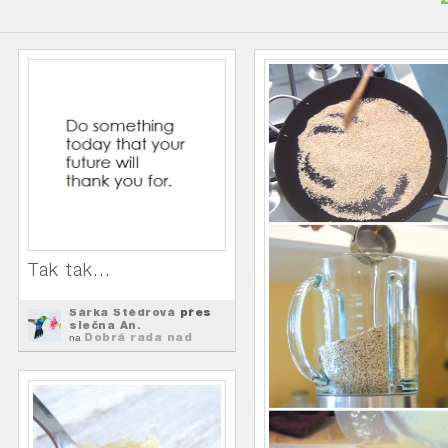
Tak tak...
Šárka Štědrová
přes
slečna An.
Dobrá rada nad
na
zlato