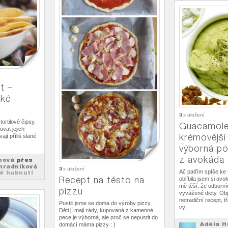
t –
cké
3
x uložení
tortilové čipsy,
Guacamole
vat jejich
krémovější 
jí příliš slané
výborná p
z avokáda
hová
přes
hradníková
3
x uložení
Ač patřím spíše ke 
lé hubnutí
Recept na těsto na
oblíbila jsem si a
mě těší, že odborní
pizzu
vyvážené diety. Obj
netradiční recept, t
Pustili jsme se doma do výroby pizzy.
vy.
Děti jí mají rády, kupovaná z kamenné
pece je výborná, ale proč se nepustit do
Adéla H
domácí máma pizzy : )