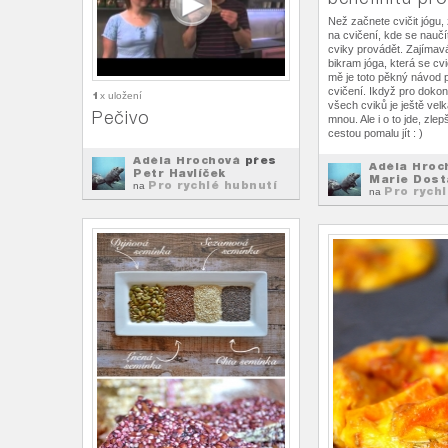
Než začnete cvičit jógu,
na cvičení, kde se naučít
cviky provádět. Zajímavá
bikram jóga, která se cvi
mě je toto pěkný návod 
cvičení. Ikdyž pro doko
1
x uložení
všech cviků je ještě vel
Pečivo
mnou. Ale i o to jde, zlep
cestou pomalu jít : )
Adéla Hrochová
přes
Adéla Hroc
Petr Havlíček
Marie Dost
Pro rychlé hubnutí
na
Pro rych
na