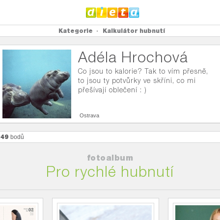
Kategorie
Kalkulátor hubnutí
Adéla Hrochová
Co jsou to kalorie? Tak to vím přesně,
to jsou ty potvůrky ve skříni, co mi
přešívají oblečení : )
Ostrava
449
bodů
fotoalbum
Pro rychlé hubnutí