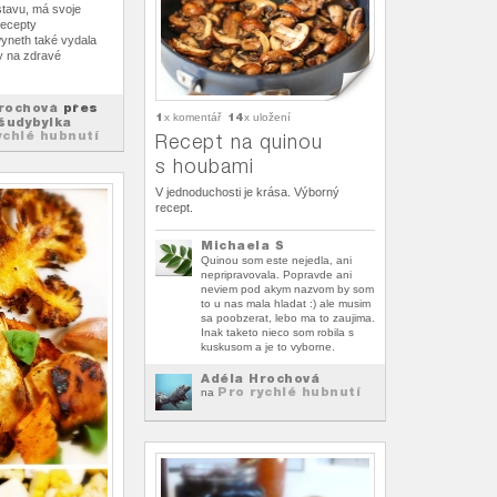
ostavu, má svoje
recepty
neth také vydala
py na zdravé
rochová
přes
1
14
x komentář
x uložení
šudybylka
ychlé hubnutí
Recept na quinou
s houbami
V jednoduchosti je krása. Výborný
recept.
Michaela S
Quinou som este nejedla, ani
nepripravovala. Popravde ani
neviem pod akym nazvom by som
to u nas mala hladat :) ale musim
sa poobzerat, lebo ma to zaujima.
Inak taketo nieco som robila s
kuskusom a je to vyborne.
Adéla Hrochová
Pro rychlé hubnutí
na