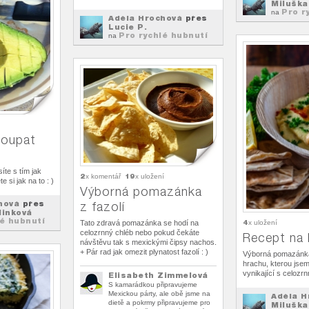
Miluška
Pro r
na
Adéla Hrochová
přes
Lucie P.
Pro rychlé hubnutí
na
loupat
íte s tím jak
2
19
x komentář
x uložení
 si jak na to : )
Výborná pomazánka
hová
přes
z fazolí
linková
lé hubnutí
4
Tato zdravá pomazánka se hodí na
x uložení
celozrnný chléb nebo pokud čekáte
Recept na
návštěvu tak s mexickými čipsy nachos.
+ Pár rad jak omezit plynatost fazolí : )
Výborná pomazánk
hrachu, kterou jsem
vynikající s celozrn
Elisabeth Zimmelová
S kamarádkou připravujeme
Mexickou párty, ale obě jsme na
Adéla H
dietě a pokrmy připravujeme pro
Miluška