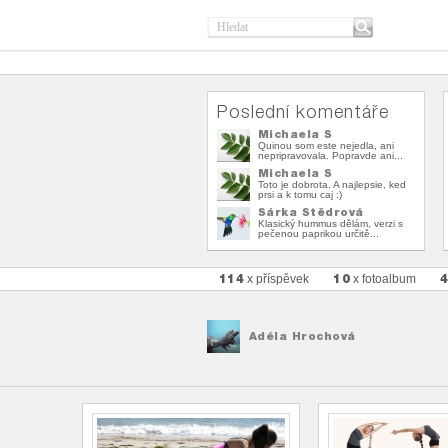
Poslední komentáře
Michaela S
Quinou som este nejedla, ani
nepripravovala. Popravde ani...
Michaela S
Toto je dobrota. A najlepsie, ked
prsi a k tomu caj :)
Šárka Štědrová
Klasický hummus dělám, verzi s
pečenou paprikou určitě...
114
10
x příspěvek
x fotoalbum
Adéla Hrochová