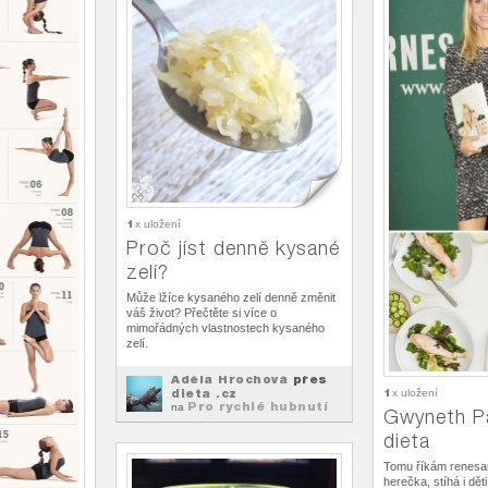
1
x uložení
Proč jíst denně kysané
zelí?
Může lžíce kysaného zelí denně změnit
váš život? Přečtěte si více o
mimořádných vlastnostech kysaného
zelí.
Adéla Hrochová
přes
dieta .cz
1
x uložení
Pro rychlé hubnutí
na
Gwyneth Pa
dieta
Tomu říkám renesan
herečka, stíhá i děti