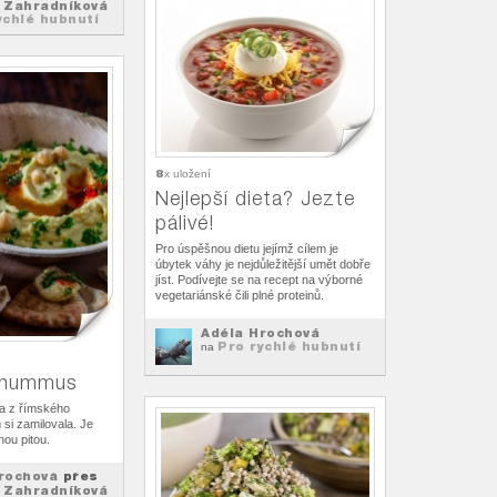
 Zahradníková
ychlé hubnutí
8
x uložení
Nejlepší dieta? Jezte
pálivé!
Pro úspěšnou dietu jejímž cílem je
úbytek váhy je nejdůležitější umět dobře
jíst. Podívejte se na recept na výborné
vegetariánské čili plné proteinů.
Adéla Hrochová
Pro rychlé hubnutí
na
 hummus
a z římského
 si zamilovala. Je
nou pitou.
rochová
přes
 Zahradníková