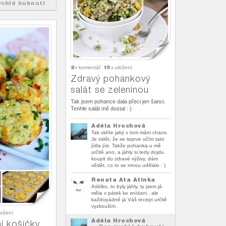
ychlé hubnutí
2
15
x komentář
x uložení
Zdravý pohankový
salát se zeleninou
Tak jsem pohance dala přeci jen šanci.
Tenhle salát mě dostal : )
Adéla Hrochová
Tak vidíte jaký v tom mám chaos.
Je vidět, že se teprve učím tato
jídla jíst. Takže pohanka u mě
určitě ano, a jáhly si tedy dojdu
koupit do zdravé výživy, dám
vědět, co to se mnou udělalo : )
Renata Ata Atinka
Adélko, to byly jáhly, ty jsem já
měla v pátek ke snídani , ale
každopádně já Váš recept určitě
vyzkouším .
ložení
Adéla Hrochová
i košíčky