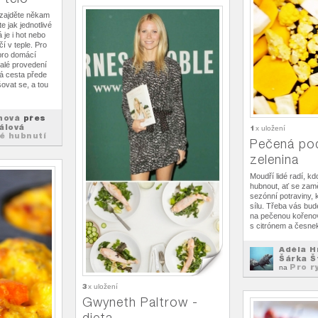
 zajděte někam
e jak jednotlivé
 je i hot nebo
čí v teple. Pro
pro domácí
nalé provedení
ká cesta přede
šovat se, a tou
hová
přes
álová
1
x uložení
lé hubnutí
Pečená po
zelenina
Moudří lidé radí, kd
hubnout, ať se zamě
sezónní potraviny, 
sílu. Třeba vás bud
na pečenou kořeno
s citrónem a česne
Adéla H
Šárka Š
Pro r
na
3
x uložení
Gwyneth Paltrow -
dieta