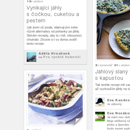
19
x uložení
Vynikající jáhly
s čočkou, cuketou a
pestem
Jak jsem už psala, objevuji pro sebe
různé alternativy od pohanky po jáhly.
Sbírám recepty, aby to i mě, mlsounovi,
chutnalo. Zkuste si i vy doma uvařit
tento recept.
Adéla Hrochová
Pro rychlé hubnutí
na
2
21
x komentář
x uložen
Jáhlový slaný
s kapustou
Tak tenhle recept mě zau
až vyzkouším jáhly na s
Eva Kaněvo
Je výborný.
Eva Nováko
Já mám moc ráda
Moje oblíbená ná
pórku a špenátu.
budu muset vyzko