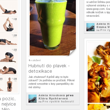
si udržet štíhlou p
výborné stránky s 
www.goop.com. Gwy
několik knížek s ti
stravování.
Adéla H
Emma V
Pro r
na
1
x uložení
Hubnutí do plavek -
detoxikace
Jak zhubnout? A ještě aby to bylo
zdravé? Je potřeba se pročistit. Pěkné
zelené smoothie s listy pampelišky do
mé sbírky.
Adéla Hrochová
přes
a pozic,
Klára Rychterová
Pro rychlé hubnutí
na
í nejvíce
 tělo