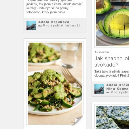
Dostali jsme od babičky spoustu
jablíček, tak jsem z části udělala domácí
křížaly. Podívejte se na pěkný
fotonávod, který jsem našla.
Adéla Hrochová
Pro rychlé hubnutí
na
4
x uložení
Jak snadno o
avokádo?
Také jako já někdy zápas
oloupat avokádo? Přečtěte
Adéla Hroc
Nina Konva
Pro rych
na