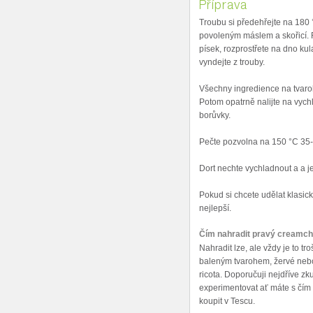
Příprava
Troubu si předehřejte na 180 
povoleným máslem a skořicí.
písek, rozprostřete na dno ku
vyndejte z trouby.
Všechny ingredience na tvaro
Potom opatrně nalijte na vyc
borůvky.
Pečte pozvolna na 150 °C 35-
Dort nechte vychladnout a a j
Pokud si chcete udělat klasi
nejlepší.
Čím nahradit pravý creamc
Nahradit lze, ale vždy je to 
baleným tvarohem, žervé nebo
ricota. Doporučuji nejdříve z
experimentovat ať máte s čí
koupit v Tescu.