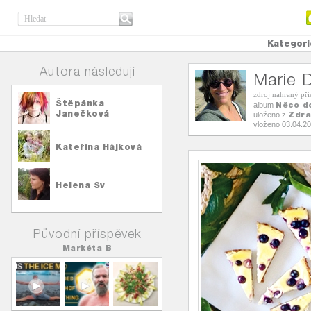
Kategori
Autora následují
Marie 
zdroj nahraný př
Štěpánka
Něco d
album
Janečková
Zdra
uloženo z
vloženo 03.04.2
Kateřina Hájková
Helena Sv
Původní příspěvek
Markéta B