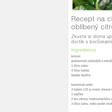
Recept na c
oblíbený cit
Zkuste si doma up
dortík s borůvkami
Ingredience
korpus
grahamové (zdravější s ménš
1 lžíce cukru
4 lžíce másla
špetka skořice
tvarohová směs
4 balení 125 g cream cheese 
2 vajička
2 bio citrony, nastrouhat kůru
3 lžíce cukru, nebo podle chut